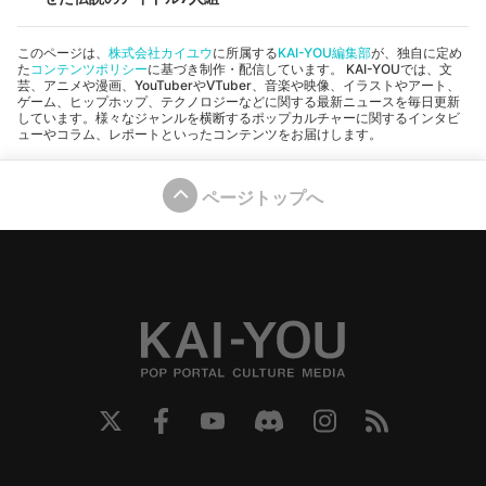
このページは、
株式会社カイユウ
に所属する
KAI-YOU編集部
が、独自に定め
た
コンテンツポリシー
に基づき制作・配信しています。 KAI-YOUでは、文
芸、アニメや漫画、YouTuberやVTuber、音楽や映像、イラストやアート、
ゲーム、ヒップホップ、テクノロジーなどに関する最新ニュースを毎日更新
しています。様々なジャンルを横断するポップカルチャーに関するインタビ
ューやコラム、レポートといったコンテンツをお届けします。
ページトップへ