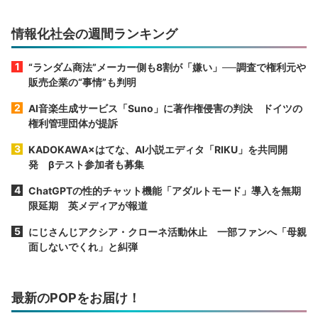
情報化社会の週間ランキング
“ランダム商法”メーカー側も8割が「嫌い」──調査で権利元や
販売企業の“事情”も判明
AI音楽生成サービス「Suno」に著作権侵害の判決 ドイツの
権利管理団体が提訴
KADOKAWA×はてな、AI小説エディタ「RIKU」を共同開
発 βテスト参加者も募集
ChatGPTの性的チャット機能「アダルトモード」導入を無期
限延期 英メディアが報道
にじさんじアクシア・クローネ活動休止 一部ファンへ「母親
面しないでくれ」と糾弾
最新のPOPをお届け！