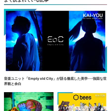
音楽ユニット「Empty old City」が語る徹底した美学──強固な世
界観と余白