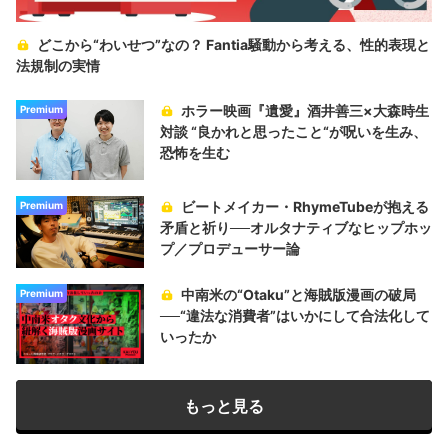
どこから“わいせつ”なの？ Fantia騒動から考える、性的表現と
法規制の実情
ホラー映画『遺愛』酒井善三×大森時生
Premium
対談 “良かれと思ったこと“が呪いを生み、
恐怖を生む
ビートメイカー・RhymeTubeが抱える
Premium
矛盾と祈り──オルタナティブなヒップホッ
プ／プロデューサー論
中南米の“Otaku”と海賊版漫画の破局
Premium
──“違法な消費者”はいかにして合法化して
いったか
もっと見る