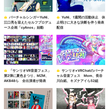
バーチャルシンガーYuNi、
YuNi、1週間の活動休止 休
江口亮を迎えたセルフプロデュ
止明けに大きな決断を伴う発表
ース企画「cyAnos」始動
配信
「サンリオVR音楽フェス」
サンリオ×VRChatのバーチ
第2弾に夏色まつり、MZM、
ャル音楽フェス Mom、長谷
AKB48ら 全出演者が発表
川白紙、キズナアイら52組