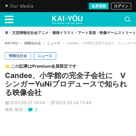
Our Media
会員登録
ログイン
本・文芸
情報化社会
アニメ・漫画
イラスト・アート
音楽・映像
ゲーム
ストリート
KAI-YOU
情報化社会
ニュース
Candee、小学館の完全子会社に Vシンガー
情報化社会
ニュース
この記事はPremium会員限定です
Candee、小学館の完全子会社に V
シンガーYuNiプロデュースで知られ
る映像会社
2023.08.21 14:04
2023.08.24 13:49
米村 智水
2