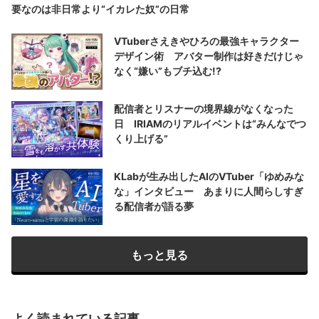
要なのは非日常より“イカレた奴”の日常
VTuberさえきやひろの最強キャラクター
デザイン術 アバター制作は好きだけじゃ
なく“嫌い”もブチ込む!?
配信者とリスナーの境界線がなくなった
日 IRIAMのリアルイベントは“みんなでつ
くり上げる”
KLabが生み出したAIのVTuber「ゆめみな
な」インタビュー あまりに人間らしすぎ
る配信者が語る夢
もっと見る
よく読まれている記事