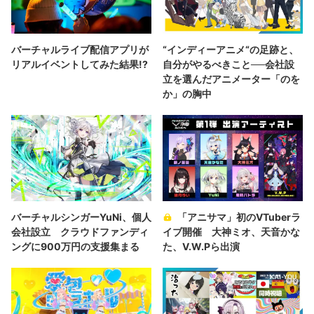
バーチャルライブ配信アプリが
“インディーアニメ“の足跡と、
リアルイベントしてみた結果!?
自分がやるべきこと──会社設
立を選んだアニメーター「のを
か」の胸中
バーチャルシンガーYuNi、個人
「アニサマ」初のVTuberラ
会社設立 クラウドファンディ
イブ開催 大神ミオ、天音かな
ングに900万円の支援集まる
た、V.W.Pら出演