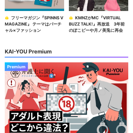
フリーマガジン『SPINNS V
KMNZがMC『VIRTUAL
MAGAZINE』 テーマはバーチ
BUZZ TALK!』再放送 3年前
ャル×ファッション
のぽこピーや月ノ美兎に再会
KAI-YOU Premium
Premium