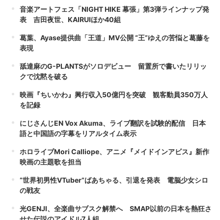
音楽アートフェス「NIGHT HIKE 幕張」第3弾ラインナップ発
表 吉田夜世、KAIRUIほか40組
葛葉、Ayase提供曲「王道」MV公開 “王”ゆえの苦悩と葛藤を
表現
舐達麻のG-PLANTSがソロデビュー 留置所で書いたリリッ
クで沈黙を破る
映画『ちいかわ』興行収入50億円を突破 観客動員350万人
を記録
にじさんじEN Vox Akuma、ライブ翻訳を試験的配信 日本
語と中国語の字幕をリアルタイム表示
ホロライブMori Calliope、アニメ『メイドインアビス』新作
映画の主題歌を担当
“世界初男性VTuber”ばあちゃる、引退を発表 電脳少女シロ
の戦友
光GENJI、全楽曲サブスク解禁へ SMAP以前の日本を熱狂さ
せた伝説のアイドル7人組