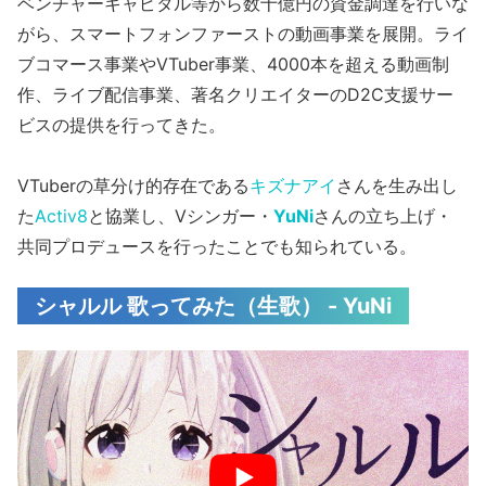
ベンチャーキャピタル等から数十億円の資金調達を行いな
がら、スマートフォンファーストの動画事業を展開。ライ
ブコマース事業やVTuber事業、4000本を超える動画制
作、ライブ配信事業、著名クリエイターのD2C支援サー
ビスの提供を行ってきた。
VTuberの草分け的存在である
キズナアイ
さんを生み出し
た
Activ8
と協業し、Vシンガー・
YuNi
さんの立ち上げ・
共同プロデュースを行ったことでも知られている。
シャルル 歌ってみた（生歌） - YuNi