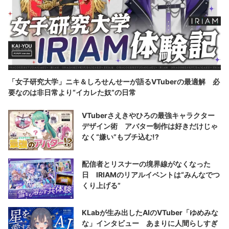
「女子研究大学」ニキ＆しろせんせーが語るVTuberの最適解 必
要なのは非日常より“イカレた奴”の日常
VTuberさえきやひろの最強キャラクター
デザイン術 アバター制作は好きだけじゃ
なく“嫌い”もブチ込む!?
配信者とリスナーの境界線がなくなった
日 IRIAMのリアルイベントは“みんなでつ
くり上げる”
KLabが生み出したAIのVTuber「ゆめみな
な」インタビュー あまりに人間らしすぎ