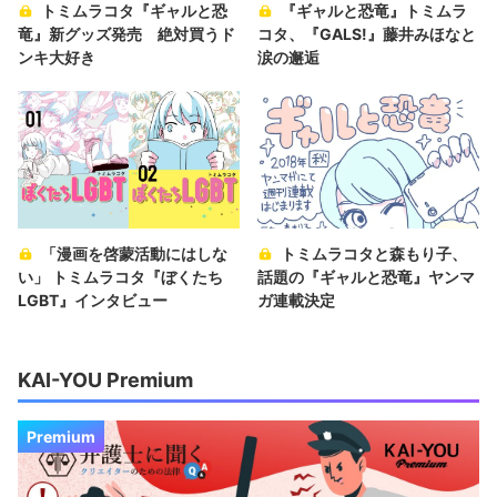
トミムラコタ『ギャルと恐
『ギャルと恐竜』トミムラ
竜』新グッズ発売 絶対買うド
コタ、『GALS!』藤井みほなと
ンキ大好き
涙の邂逅
「漫画を啓蒙活動にはしな
トミムラコタと森もり子、
い」 トミムラコタ『ぼくたち
話題の『ギャルと恐竜』ヤンマ
LGBT』インタビュー
ガ連載決定
KAI-YOU Premium
Premium