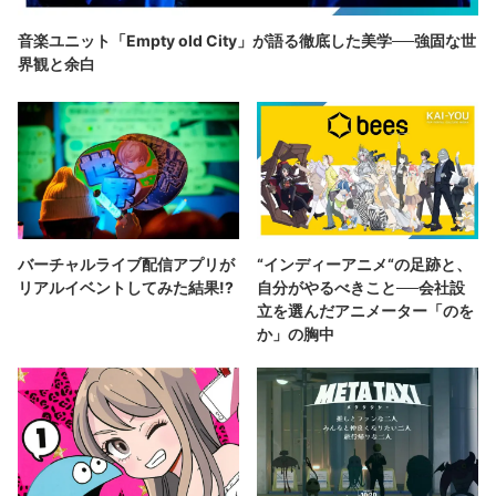
音楽ユニット「Empty old City」が語る徹底した美学──強固な世
界観と余白
バーチャルライブ配信アプリが
“インディーアニメ“の足跡と、
リアルイベントしてみた結果!?
自分がやるべきこと──会社設
立を選んだアニメーター「のを
か」の胸中