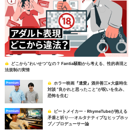
どこから“わいせつ”なの？ Fantia騒動から考える、性的表現と
法規制の実情
ホラー映画『遺愛』酒井善三×大森時生
Premium
対談 “良かれと思ったこと“が呪いを生み、
恐怖を生む
ビートメイカー・RhymeTubeが抱える
Premium
矛盾と祈り──オルタナティブなヒップホッ
プ／プロデューサー論