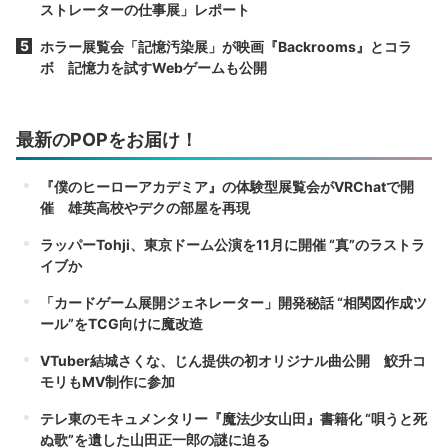
ストレーターの仕事展」レポート
ホラー展覧会「記憶汚染展」が映画『Backrooms』とコラ
ボ 記憶力を試すWebゲームも公開
最新のPOPをお届け！
『僕のヒーローアカデミア』の体験型展覧会がVRChatで開
催 雄英高校やデクの部屋を再現
ラッパーTohji、東京ドーム公演を11月に開催 “真”のラストラ
イブか
「カードゲーム展開ジェネレーター」開発秘話 “相関図作成ツ
ール”をTCG向けに魔改造
VTuber結城さくな、じん提供の初オリジナル曲公開 鮫升コ
モリもMV制作に参加
テレ東のモキュメンタリー『魔法少女山田』書籍化 “唄うと死
ぬ歌”を遺した山田正一郎の謎に迫る