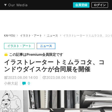
Our Media
本・文芸
情報化社会
アニメ・漫画
イラスト・アート
音楽・映像
会員登録
ゲーム
ログイン
ストリート
KAI-YOU
イラスト・アート
ニュース
イラストレーター トミムラコタ、コン
イラスト・アート
ニュース
この記事はPremium会員限定です
イラストレーター トミムラコタ、コ
ンドウダイスケが合同展を開催
2023.08.06 14:00
2023.08.06 14:00
小林大起
0