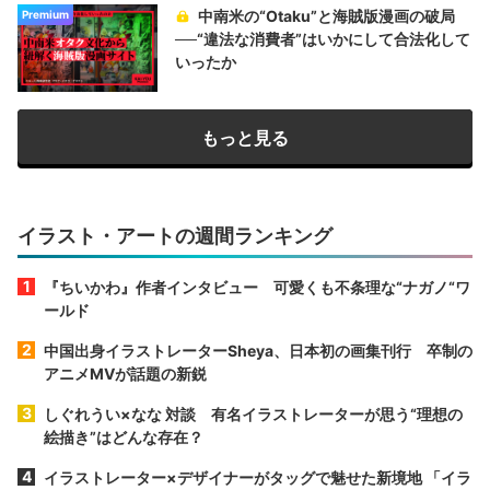
中南米の“Otaku”と海賊版漫画の破局
Premium
──“違法な消費者”はいかにして合法化して
いったか
もっと見る
イラスト・アートの週間ランキング
『ちいかわ』作者インタビュー 可愛くも不条理な“ナガノ“ワ
ールド
中国出身イラストレーターSheya、日本初の画集刊行 卒制の
アニメMVが話題の新鋭
しぐれうい×なな 対談 有名イラストレーターが思う“理想の
絵描き”はどんな存在？
イラストレーター×デザイナーがタッグで魅せた新境地 「イラ