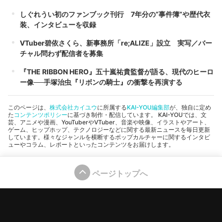
しぐれうい初のファンブック刊行 7年分の“事件簿”や歴代衣
装、インタビューを収録
VTuber碧依さくら、新事務所「re;ALIZE」設立 実写／バー
チャル問わず配信者を募集
『THE RIBBON HERO』五十嵐祐貴監督が語る、現代のヒーロ
ー像──手塚治虫『リボンの騎士』の衝撃を再演する
このページは、
株式会社カイユウ
に所属する
KAI-YOU編集部
が、独自に定め
た
コンテンツポリシー
に基づき制作・配信しています。 KAI-YOUでは、文
芸、アニメや漫画、YouTuberやVTuber、音楽や映像、イラストやアート、
ゲーム、ヒップホップ、テクノロジーなどに関する最新ニュースを毎日更新
しています。様々なジャンルを横断するポップカルチャーに関するインタビ
ューやコラム、レポートといったコンテンツをお届けします。
ページトップへ