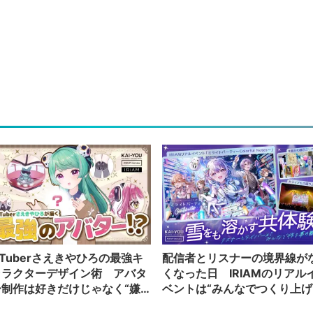
Tuberさえきやひろの最強キ
配信者とリスナーの境界線が
ャラクターデザイン術 アバタ
くなった日 IRIAMのリアル
ー制作は好きだけじゃなく“嫌
ベントは“みんなでつくり上げ
”もブチ込む!?
る”