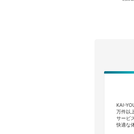
KAI-
万件以
サービ
快適な