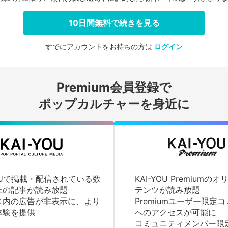
10日間無料で続きを見る
すでにアカウントをお持ちの方は
ログイン
会員登録する
Premium会員登録で
ログインする
ポップカルチャーを身近に
YOUで掲載・配信されている数
KAI-YOU Premium
上の記事が読み放題
テンツが読み放題
ス内の広告が非表示に、より
Premiumユーザー限定
体験を提供
へのアクセスが可能に
コミュニティメンバー限