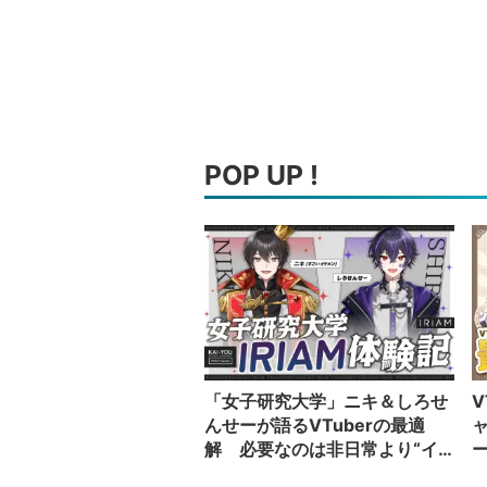
POP UP !
「女子研究大学」ニキ＆しろせ
V
んせーが語るVTuberの最適
解 必要なのは非日常より“イ
カレた奴”の日常
い