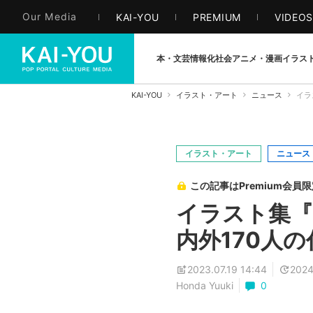
Our Media
KAI-YOU
PREMIUM
VIDEO
本・文芸
情報化社会
アニメ・漫画
イラス
KAI-YOU
イラスト・アート
ニュース
イラ
イラスト・アート
ニュース
この記事はPremium会員
イラスト集『V
内外170人
2023.07.19 14:44
2024
Honda Yuuki
0