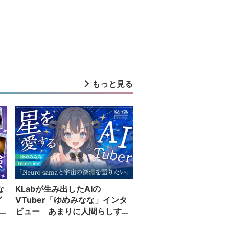
もっと見る
な
KLabが生み出したAIの
イ
VTuber「ゆめみなな」インタ
ビュー あまりに人間らしすぎ
る配信者が語る夢