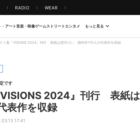
S
RADIO
WEAR
ト・アート
音楽・映像
ゲーム
ストリート
エンタメ
もっと見る
スト集『VISIONS 2024』刊行 表紙は望月けい、国内外170人の代表作を収録
限定です
ISIONS 2024』刊行 表
の代表作を収録
.03.13 17:41