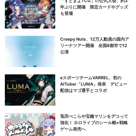
「ずとまよTCG」の公式大会、約3
年ぶりに開催 限定カードやグッズ
も登場
Creepy Nuts、12万人動員の国内ア
リーナツアー開催 全国8都市で12
公演
eスポーツチームVARREL、初の
AITuber「LUMA」発表 デビュー
配信はマゴ選手とコラボ
兎田ぺこらや宝鐘マリンをデコって
強化！ ホロライブのシール帳×戦略
ゲーム発売へ