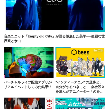
音楽ユニット「Empty old City」が語る徹底した美学──強固な世
界観と余白
バーチャルライブ配信アプリが
“インディーアニメ“の足跡と、
リアルイベントしてみた結果!?
自分がやるべきこと──会社設立
を選んだアニメーター「のを
か」の胸中