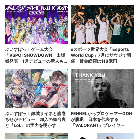
ぶいすぽっ！ゲーム大会
eスポーツ世界大会「Esports
「VSPO! SHOWDOWN」出場
World Cup」7月にサウジで開
者発表 1月デビューの新人も
催 賞金総額は118億円
『LoL』対決に参戦
ぶいすぽっ！銀城サイネと龍巻
FENNELからプロゲーマーGON
ちせがデビュー 加入の舞台裏
が脱退 日本を代表する
と『LoL』の実力を明かす
『VALORANT』プレイヤー