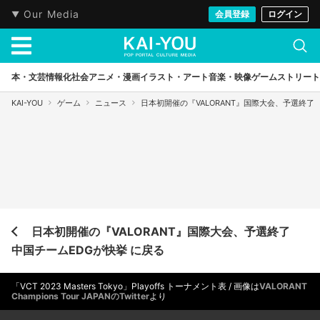
Our Media
会員登録
ログイン
本・文芸
情報化社会
アニメ・漫画
イラスト・アート
音楽・映像
ゲーム
ストリート
KAI-YOU
ゲーム
ニュース
日本初開催の『VALORANT』国際大会、予選終了
日本初開催の『VALORANT』国際大会、予選終了
中国チームEDGが快挙 に戻る
「VCT 2023 Masters Tokyo」Playoffs トーナメント表 / 画像は
VALORANT
Champions Tour JAPANのTwitter
より