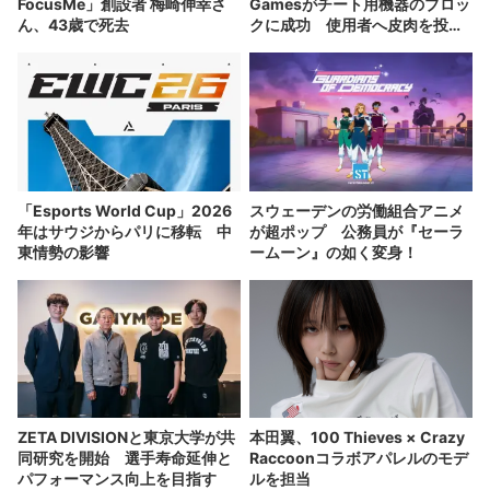
FocusMe」創設者 梅崎伸幸さ
Gamesがチート用機器のブロッ
ん、43歳で死去
クに成功 使用者へ皮肉を投げ
かける
「Esports World Cup」2026
スウェーデンの労働組合アニメ
年はサウジからパリに移転 中
が超ポップ 公務員が『セーラ
東情勢の影響
ームーン』の如く変身！
ZETA DIVISIONと東京大学が共
本田翼、100 Thieves × Crazy
同研究を開始 選手寿命延伸と
Raccoonコラボアパレルのモデ
パフォーマンス向上を目指す
ルを担当