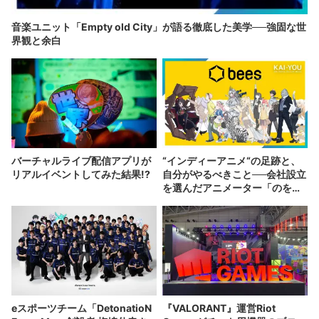
音楽ユニット「Empty old City」が語る徹底した美学──強固な世
界観と余白
バーチャルライブ配信アプリが
“インディーアニメ“の足跡と、
リアルイベントしてみた結果!?
自分がやるべきこと──会社設立
を選んだアニメーター「のを
か」の胸中
eスポーツチーム「DetonatioN
『VALORANT』運営Riot