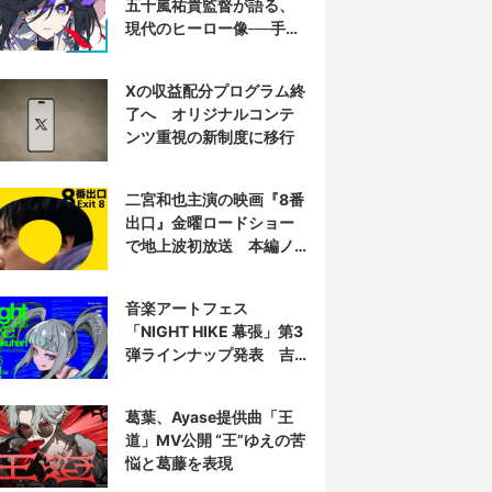
五十嵐祐貴監督が語る、
現代のヒーロー像──手塚
治虫『リボンの騎士』の
衝撃を再演する
Xの収益配分プログラム終
了へ オリジナルコンテ
ンツ重視の新制度に移行
二宮和也主演の映画『8番
出口』金曜ロードショー
で地上波初放送 本編ノ
ーカット
音楽アートフェス
「NIGHT HIKE 幕張」第3
弾ラインナップ発表 吉
田夜世、KAIRUIほか40組
葛葉、Ayase提供曲「王
道」MV公開 “王”ゆえの苦
悩と葛藤を表現