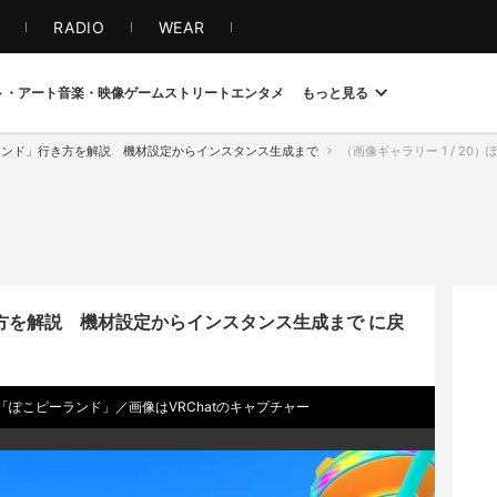
S
RADIO
WEAR
ト・アート
音楽・映像
ゲーム
ストリート
エンタメ
もっと見る
ーランド」行き方を解説 機材設定からインスタンス生成まで
（画像ギャラリー 1 / 20）ぽこピーの
き方を解説 機材設定からインスタンス生成まで に戻
ぽこピーランド」／画像はVRChatのキャプチャー