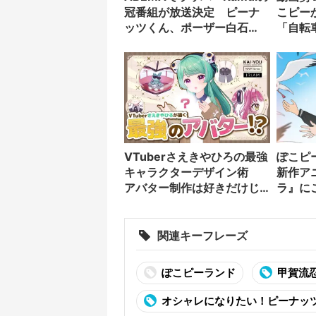
冠番組が放送決定 ピーナ
こピー
ッツくん、ポーザー白石
「自転
と“MV実況”
伝統
VTuberさえきやひろの最強
ぽこピ
キャラクターデザイン術
新作ア
アバター制作は好きだけじ
ラ』に
ゃなく“嫌い”もブチ込む!?
関連キーフレーズ
ぽこピーランド
甲賀流
オシャレになりたい！ピーナッ