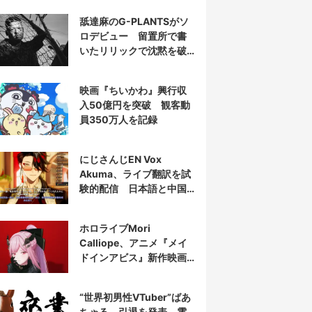
舐達麻のG-PLANTSがソ
ロデビュー 留置所で書
いたリリックで沈黙を破
る
映画『ちいかわ』興行収
入50億円を突破 観客動
員350万人を記録
にじさんじEN Vox
Akuma、ライブ翻訳を試
験的配信 日本語と中国
語の字幕をリアルタイム
表示
ホロライブMori
Calliope、アニメ『メイ
ドインアビス』新作映画
の主題歌を担当
“世界初男性VTuber”ばあ
ちゃる、引退を発表 電