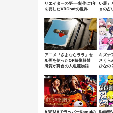
リエイターの夢──制作に1年
い展」
を要したVRChatの世界
ョの占
アニメ『さよならララ』セ
キズナ
ル画を使ったOP映像解禁
さくら
滋賀が舞台の人魚姫物語
ひなの
ゲーム
ABEMAでラッパーKamuiの
動画勢V