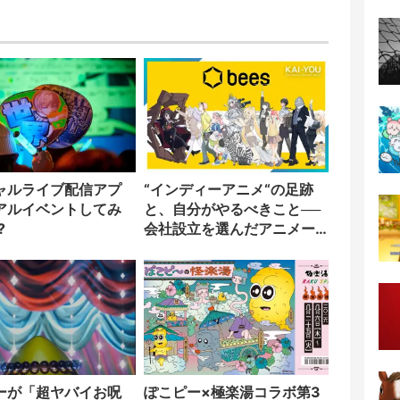
ャルライブ配信アプ
“インディーアニメ“の足跡
アルイベントしてみ
と、自分がやるべきこと──
?
会社設立を選んだアニメー
ター「のをか」の胸中
ーが「超ヤバイお呪
ぽこピー×極楽湯コラボ第3