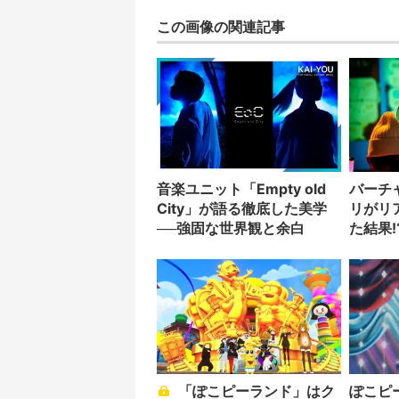
この画像の関連記事
音楽ユニット「Empty old
バーチ
City」が語る徹底した美学
リがリ
──強固な世界観と余白
た結果!
「ぽこピーランド」はク
ぽこピ