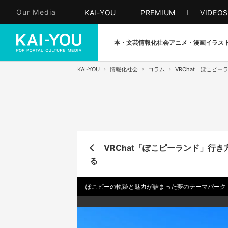
Our Media
KAI-YOU
PREMIUM
VIDEO
本・文芸
情報化社会
アニメ・漫画
イラス
KAI-YOU
情報化社会
コラム
VRChat「ぽこピ
VRChat「ぽこピーランド」行
る
ぽこピーの軌跡と魅力が詰まった夢のテーマパーク「