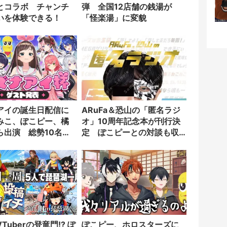
とコラボ チャンチ
弾 全国12店舗の銭湯が
いを体験できる！
「怪楽湯」に変貌
アイの誕生日配信に
ARuFa＆恐山の「匿名ラジ
みこ、ぽこピー、橘
オ」10周年記念本が刊行決
ら出演 総勢10名の
定 ぽこピーとの対談も収
大会開催
録
Tuberの登竜門!? ぽ
ぽこピー、ホロスターズに