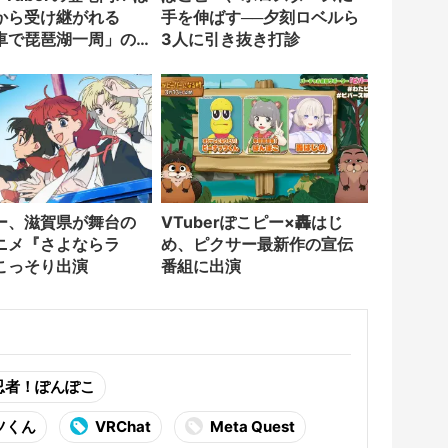
から受け継がれる
手を伸ばす──夕刻ロベルら
車で琵琶湖一周」の
3人に引き抜き打診
ー、滋賀県が舞台の
VTuberぽこピー×轟はじ
ニメ『さよならラ
め、ピクサー最新作の宣伝
こっそり出演
番組に出演
忍者！ぽんぽこ
ツくん
VRChat
Meta Quest