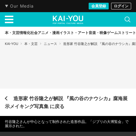
Our Media
会員登録
ログイン
本・文芸
情報化社会
アニメ・漫画
イラスト・アート
音楽・映像
ゲーム
ストリート
KAI-YOU
本・文芸
ニュース
造形家 竹谷隆之が解説 『風の谷のナウシカ』
造形家 竹谷隆之が解説 『風の谷のナウシカ』腐海展
示メイキング写真集 に戻る
竹谷隆之さんが中心となって制作された造形作品。「ジブリの大博覧会」で
展示された。