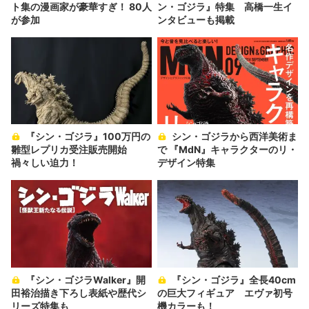
ト集の漫画家が豪華すぎ！ 80人
ン・ゴジラ』特集 高橋一生イ
が参加
ンタビューも掲載
『シン・ゴジラ』100万円の
シン・ゴジラから西洋美術ま
雛型レプリカ受注販売開始
で 『MdN』キャラクターのリ・
禍々しい迫力！
デザイン特集
『シン・ゴジラWalker』開
『シン・ゴジラ』全長40cm
田裕治描き下ろし表紙や歴代シ
の巨大フィギュア エヴァ初号
リーズ特集も
機カラーも！