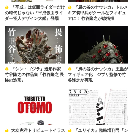
「平成」は仮面ライダーだけ
『風の谷のナウシカ』トルメ
の時代じゃない『平成仮面ライ
キア装甲兵がクールなフィギュ
ダー怪人デザイン大鑑』登場
アに！ 竹谷隆之が総指揮
『シン・ゴジラ』造形作家
『風の谷のナウシカ』王蟲が
竹谷隆之の作品集『竹谷隆之 畏
フィギュア化 ジブリ監修で竹
怖の造形』
谷隆之が再現
大友克洋トリビュートイラス
『ユリイカ』臨時増刊号『シ