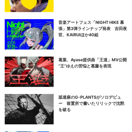
音楽アートフェス「NIGHT HIKE 幕
張」第3弾ラインナップ発表 吉田夜
世、KAIRUIほか40組
葛葉、Ayase提供曲「王道」MV公開
“王”ゆえの苦悩と葛藤を表現
舐達麻のG-PLANTSがソロデビュ
ー 留置所で書いたリリックで沈黙
を破る