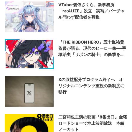
VTuber碧依さくら、新事務所
「re;ALIZE」設立 実写／バーチャ
ル問わず配信者を募集
『THE RIBBON HERO』五十嵐祐貴
監督が語る、現代のヒーロー像──手
塚治虫『リボンの騎士』の衝撃を再
演する
Xの収益配分プログラム終了へ オ
リジナルコンテンツ重視の新制度に
移行
二宮和也主演の映画『8番出口』金曜
ロードショーで地上波初放送 本編
ノーカット