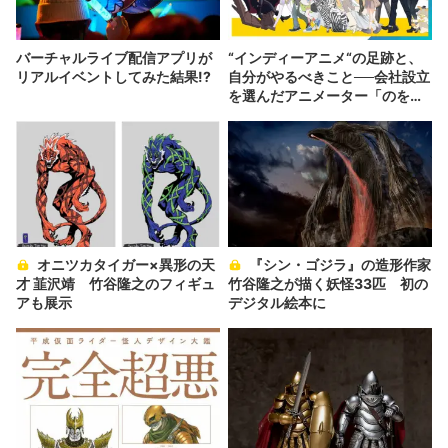
バーチャルライブ配信アプリが
“インディーアニメ“の足跡と、
リアルイベントしてみた結果!?
自分がやるべきこと──会社設立
を選んだアニメーター「のを
か」の胸中
オニツカタイガー×異形の天
『シン・ゴジラ』の造形作家
才 韮沢靖 竹谷隆之のフィギュ
竹谷隆之が描く妖怪33匹 初の
アも展示
デジタル絵本に