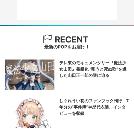
RECENT
最新のPOPをお届け！
テレ東のモキュメンタリー『魔法少
女山田』書籍化 “唄うと死ぬ歌”を遺
した山田正一郎の謎に迫る
しぐれうい初のファンブック刊行 7
年分の“事件簿”や歴代衣装、インタ
ビューを収録