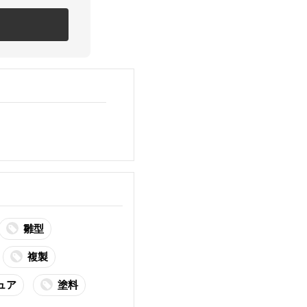
雛型
複製
ュア
塗料