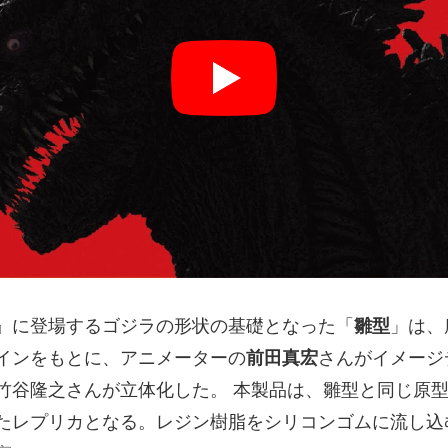
』に登場するゴジラの形状の基礎となった「
雛型
」は、
インをもとに、アニメーターの
前田真宏
さんがイメージ
竹谷隆之さんが立体化した。 本製品は、雛型と同じ原
たレプリカとなる。レジン樹脂をシリコンゴムに流し込