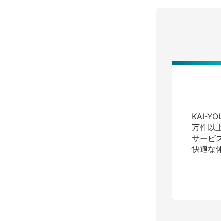
KAI-
万件以
サービ
快適な