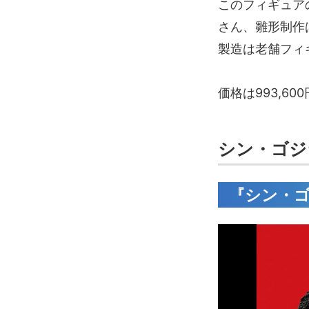
このフィギュア
さん、雛形制作
製造は老舗フィ
価格は993,6
シン・ゴジ
『シン・ゴ