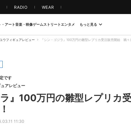
S
RADIO
WEAR
ト・アート
音楽・映像
ゲーム
ストリート
エンタメ
もっと見る
ユウフィギュアレビュー
『シン・ゴジラ』100万円の雛型レプリカ受注販売開始 禍々
限定です
ギュアレビュー
ラ』100万円の雛型レプリ
！
.03.11 11:30