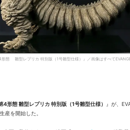
形態 雛型レプリカ 特別版（1号雛型仕様）』／画像はすべてEVANGELI
第4形態 雛型レプリカ 特別版（1号雛型仕様）
』が、EVA
注生産を開始した。