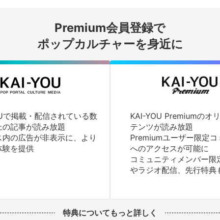
会員登録する
Premium会員登録で
ログインする
ポップカルチャーを身近に
YOUで掲載・配信されている数
KAI-YOU Premium
上の記事が読み放題
テンツが読み放題
ス内の広告が非表示に、より
Premiumユーザー限定
体験を提供
へのアクセスが可能に
コミュニティメンバー限
やラジオ配信、先行特典
特典についてもっと詳しく