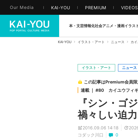
Our Media
KAI-YOU
PREMIUM
VIDEO
本・文芸
情報化社会
アニメ・漫画
イラス
KAI-YOU
イラスト・アート
ニュース
カイ
イラスト・アート
ニュース
この記事はPremium会員
連載 ｜ #80 カイユウフィ
『シン・ゴジ
禍々しい迫力
2016.09.06 14:18
2026
コダック川口
0