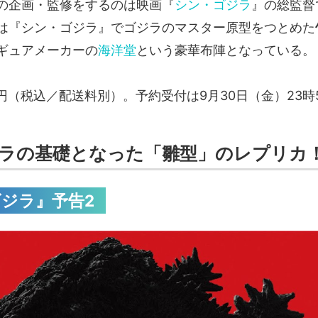
の企画・監修をするのは映画『
シン・ゴジラ
』の総監督
は『シン・ゴジラ』でゴジラのマスター原型をつとめた
ギュアメーカーの
海洋堂
という豪華布陣となっている。
00円（税込／配送料別）。予約受付は9月30日（金）23時
ラの基礎となった「雛型」のレプリカ
ジラ』予告2