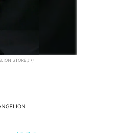
ON STOREより
NGELION