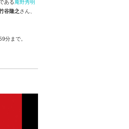
である
庵野秀明
竹谷隆之
さん、
59分まで。
！