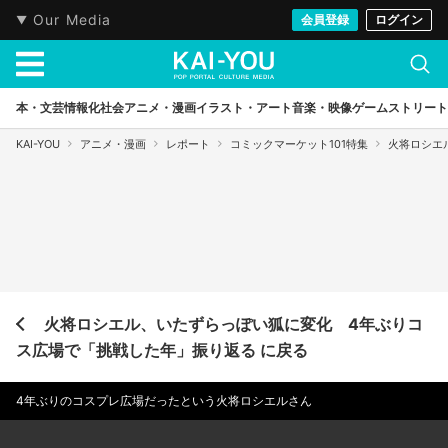
Our Media
会員登録
ログイン
本・文芸
情報化社会
アニメ・漫画
イラスト・アート
音楽・映像
ゲーム
ストリート
KAI-YOU
アニメ・漫画
レポート
コミックマーケット101特集
火将ロシエ
火将ロシエル、いたずらっぽい狐に変化 4年ぶりコ
ス広場で「挑戦した年」振り返る に戻る
4年ぶりのコスプレ広場だったという火将ロシエルさん