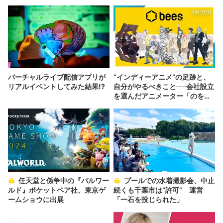
バーチャルライブ配信アプリが
“インディーアニメ“の足跡と、
リアルイベントしてみた結果!?
自分がやるべきこと──会社設立
を選んだアニメーター「のを
か」の胸中
任天堂と係争中の『パルワー
プールでの水着撮影会、中止
ルド』ポケットペア社、東京ゲ
続くも千葉市は“許可” 運営
ームショウに出展
「一石を投じられた」