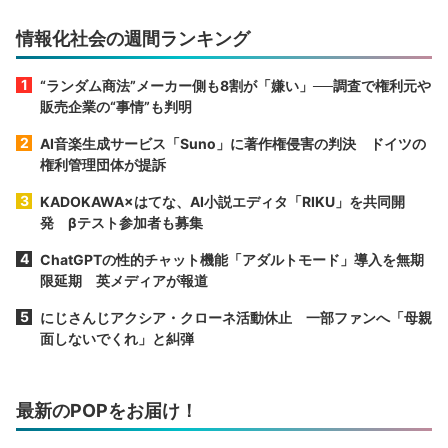
情報化社会の週間ランキング
“ランダム商法”メーカー側も8割が「嫌い」──調査で権利元や
販売企業の“事情”も判明
AI音楽生成サービス「Suno」に著作権侵害の判決 ドイツの
権利管理団体が提訴
KADOKAWA×はてな、AI小説エディタ「RIKU」を共同開
発 βテスト参加者も募集
ChatGPTの性的チャット機能「アダルトモード」導入を無期
限延期 英メディアが報道
にじさんじアクシア・クローネ活動休止 一部ファンへ「母親
面しないでくれ」と糾弾
最新のPOPをお届け！