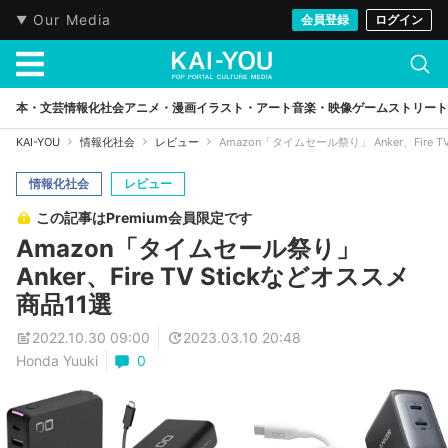
Our Media
会員登録
ログイン
本・文芸
情報化社会
アニメ・漫画
イラスト・アート
音楽・映像
ゲーム
ストリート
KAI-YOU
情報化社会
レビュー
Amazon「タイムセール祭り」 Anker、Fire T
情報化社会
レビュー
この記事はPremium会員限定です
Amazon「タイムセール祭り」
Anker、Fire TV Stickなどオススメ
商品11選
2022.10.30 09:00
2023.03.10 20:48
Honda Yuuki
0