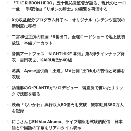
『THE RIBBON HERO』五十嵐祐貴監督が語る、現代のヒーロ
ー像──手塚治虫『リボンの騎士』の衝撃を再演する
Xの収益配分プログラム終了へ オリジナルコンテンツ重視の
新制度に移行
二宮和也主演の映画『8番出口』金曜ロードショーで地上波初
放送 本編ノーカット
音楽アートフェス「NIGHT HIKE 幕張」第3弾ラインナップ発
表 吉田夜世、KAIRUIほか40組
葛葉、Ayase提供曲「王道」MV公開 “王”ゆえの苦悩と葛藤を
表現
舐達麻のG-PLANTSがソロデビュー 留置所で書いたリリッ
クで沈黙を破る
映画『ちいかわ』興行収入50億円を突破 観客動員350万人
を記録
にじさんじEN Vox Akuma、ライブ翻訳を試験的配信 日本
語と中国語の字幕をリアルタイム表示