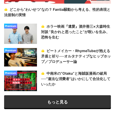
どこから“わいせつ”なの？ Fantia騒動から考える、性的表現と
法規制の実情
ホラー映画『遺愛』酒井善三×大森時生
Premium
対談 “良かれと思ったこと“が呪いを生み、
恐怖を生む
ビートメイカー・RhymeTubeが抱える
Premium
矛盾と祈り──オルタナティブなヒップホッ
プ／プロデューサー論
中南米の“Otaku”と海賊版漫画の破局
Premium
──“違法な消費者”はいかにして合法化して
いったか
もっと見る