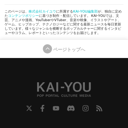
このページは、
株式会社カイユウ
に所属する
KAI-YOU編集部
が、独自に定め
た
コンテンツポリシー
に基づき制作・配信しています。 KAI-YOUでは、文
芸、アニメや漫画、YouTuberやVTuber、音楽や映像、イラストやアート、
ゲーム、ヒップホップ、テクノロジーなどに関する最新ニュースを毎日更新
しています。様々なジャンルを横断するポップカルチャーに関するインタビ
ューやコラム、レポートといったコンテンツをお届けします。
ページトップへ