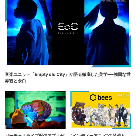
音楽ユニット「Empty old City」が語る徹底した美学──強固な世
界観と余白
バーチャルライブ配信アプリが
“インディーアニメ“の足跡と、