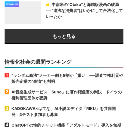
中南米の“Otaku”と海賊版漫画の破局
Premium
──“違法な消費者”はいかにして合法化して
いったか
もっと見る
情報化社会の週間ランキング
“ランダム商法”メーカー側も8割が「嫌い」──調査で権利元や
販売企業の“事情”も判明
AI音楽生成サービス「Suno」に著作権侵害の判決 ドイツの
権利管理団体が提訴
KADOKAWA×はてな、AI小説エディタ「RIKU」を共同開
発 βテスト参加者も募集
ChatGPTの性的チャット機能「アダルトモード」導入を無期