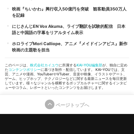
映画『ちいかわ』興行収入50億円を突破 観客動員350万人
を記録
にじさんじEN Vox Akuma、ライブ翻訳を試験的配信 日本
語と中国語の字幕をリアルタイム表示
ホロライブMori Calliope、アニメ『メイドインアビス』新作
映画の主題歌を担当
このページは、
株式会社カイユウ
に所属する
KAI-YOU編集部
が、独自に定め
た
コンテンツポリシー
に基づき制作・配信しています。 KAI-YOUでは、文
芸、アニメや漫画、YouTuberやVTuber、音楽や映像、イラストやアート、
ゲーム、ヒップホップ、テクノロジーなどに関する最新ニュースを毎日更新
しています。様々なジャンルを横断するポップカルチャーに関するインタビ
ューやコラム、レポートといったコンテンツをお届けします。
ページトップへ