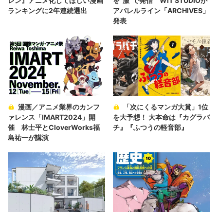
レン』アニメ化してほしい漫画
を“服”で発信 WIT STUDIOが
ランキングに2年連続選出
アパレルライン「ARCHIVES」
発表
漫画／アニメ業界のカンフ
「次にくるマンガ大賞」1位
ァレンス「IMART2024」開
を大予想！ 大本命は『カグラバ
催 林士平とCloverWorks福
チ』『ふつうの軽音部』
島祐一が講演