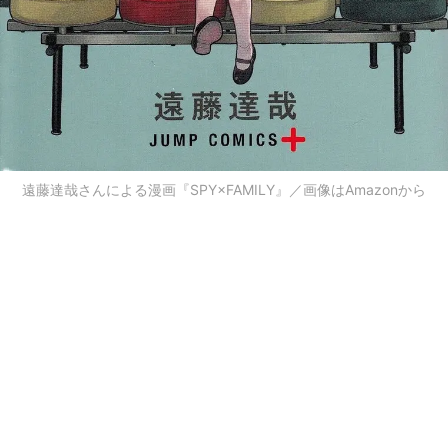
遠藤達哉さんによる漫画『SPY×FAMILY』／画像はAmazonから