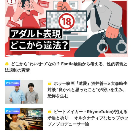
どこから“わいせつ”なの？ Fantia騒動から考える、性的表現と
法規制の実情
ホラー映画『遺愛』酒井善三×大森時生
Premium
対談 “良かれと思ったこと“が呪いを生み、
恐怖を生む
ビートメイカー・RhymeTubeが抱える
Premium
矛盾と祈り──オルタナティブなヒップホッ
プ／プロデューサー論