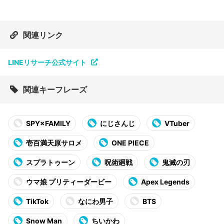
関連リンク
LINEリサーチ公式サイト
関連キーフレーズ
SPY×FAMILY
にじさんじ
VTuber
壱百満天原サロメ
ONE PIECE
スプラトゥーン
呪術廻戦
鬼滅の刃
ウマ娘 プリティーダービー
Apex Legends
TikTok
なにわ男子
BTS
Snow Man
ちいかわ