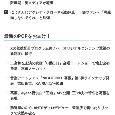
限延期 英メディアが報道
にじさんじアクシア・クローネ活動休止 一部ファンへ「母親
面しないでくれ」と糾弾
最新のPOPをお届け！
Xの収益配分プログラム終了へ オリジナルコンテンツ重視の
新制度に移行
二宮和也主演の映画『8番出口』金曜ロードショーで地上波初
放送 本編ノーカット
音楽アートフェス「NIGHT HIKE 幕張」第3弾ラインナップ発
表 吉田夜世、KAIRUIほか40組
葛葉、Ayase提供曲「王道」MV公開 “王”ゆえの苦悩と葛藤を
表現
舐達麻のG-PLANTSがソロデビュー 留置所で書いたリリッ
クで沈黙を破る