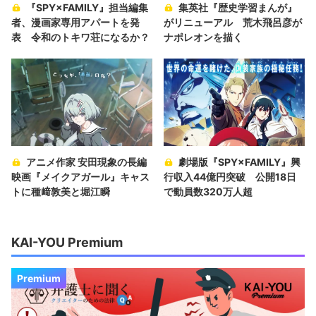
『SPY×FAMILY』担当編集
集英社『歴史学習まんが』
者、漫画家専用アパートを発
がリニューアル 荒木飛呂彦が
表 令和のトキワ荘になるか？
ナポレオンを描く
アニメ作家 安田現象の長編
劇場版『SPY×FAMILY』興
映画『メイクアガール』キャス
行収入44億円突破 公開18日
トに種﨑敦美と堀江瞬
で動員数320万人超
KAI-YOU Premium
Premium