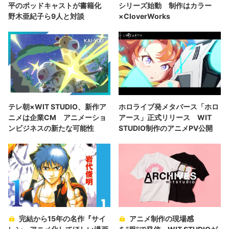
平のポッドキャストが書籍化
シリーズ始動 制作はカラー
野木亜紀子ら9人と対談
×CloverWorks
テレ朝×WIT STUDIO、新作ア
ホロライブ発メタバース「ホロ
ニメは企業CM アニメーショ
アース」正式リリース WIT
ンビジネスの新たな可能性
STUDIO制作のアニメPV公開
完結から15年の名作『サイ
アニメ制作の現場感