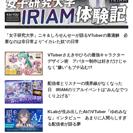
「女子研究大学」ニキ＆しろせんせーが語るVTuberの最適解 必
要なのは非日常より“イカレた奴”の日常
VTuberさえきやひろの最強キャラクター
デザイン術 アバター制作は好きだけじゃ
なく“嫌い”もブチ込む!?
配信者とリスナーの境界線がなくなった
日 IRIAMのリアルイベントは“みんなでつ
くり上げる”
KLabが生み出したAIのVTuber「ゆめみな
な」インタビュー あまりに人間らしすぎ
る配信者が語る夢