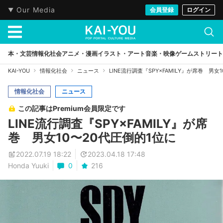
Our Media
会員登録
ログイン
本・文芸
情報化社会
アニメ・漫画
イラスト・アート
音楽・映像
ゲーム
ストリート
KAI-YOU
情報化社会
ニュース
LINE流行調査『SPY×FAMILY』が席巻 男女
情報化社会
ニュース
この記事はPremium会員限定です
LINE流行調査『SPY×FAMILY』が席
巻 男女10〜20代圧倒的1位に
2022.07.19 18:22
2023.04.18 17:48
Honda Yuuki
0
216