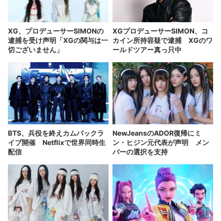
XG、プロデューサーSIMONの
XGプロデューサーSIMON、コ
逮捕を受け声明「XGの関与は一
カイン所持容疑で逮捕 XGのワ
切ございません」
ールドツアー真っ只中
BTS、兵役を終えカムバックラ
NewJeansのADOR復帰にミ
イブ開催 Netflixで世界同時生
ン・ヒジン元代表が声明 メン
配信
バーの選択を支持