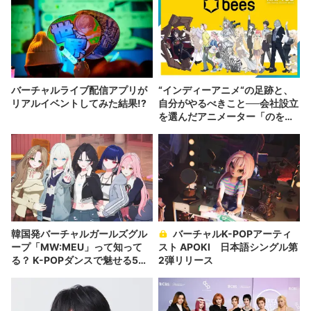
バーチャルライブ配信アプリが
“インディーアニメ“の足跡と、
リアルイベントしてみた結果!?
自分がやるべきこと──会社設立
を選んだアニメーター「のを
か」の胸中
韓国発バーチャルガールズグル
バーチャルK-POPアーティ
ープ「MW:MEU」って知って
スト APOKI 日本語シングル第
る？ K-POPダンスで魅せる5人
2弾リリース
組