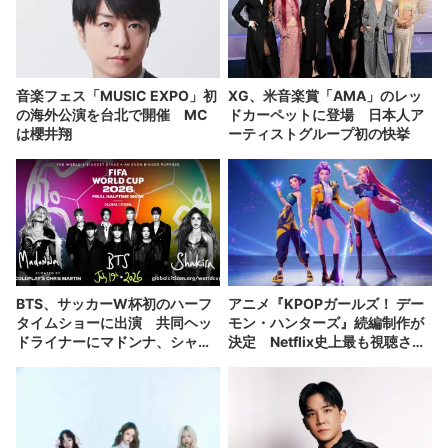
音楽フェス「MUSIC EXPO」初
XG、米音楽賞「AMA」のレッ
の海外公演を台北で開催 MC
ドカーペットに登場 日本人ア
は櫻井翔
ーティストグループ初の快挙
BTS、サッカーW杯初のハーフ
アニメ『KPOPガールズ！ デー
タイムショーに出演 共同ヘッ
モン・ハンターズ』続編制作が
ドライナーにマドンナ、シャキ
決定 Netflix史上最も視聴され
ーラ
た映画