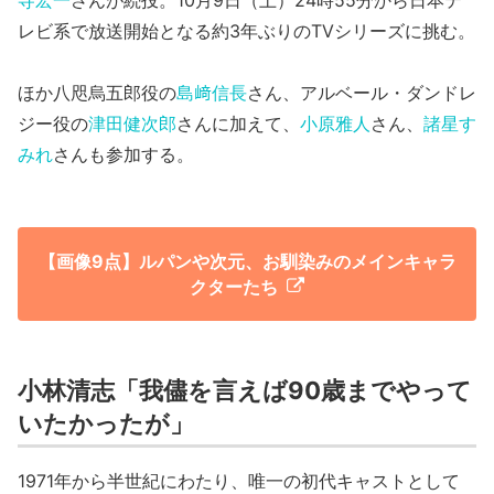
寺宏一
さんが続投。10月9日（⼟）24時55分から日本テ
レビ系で放送開始となる約3年ぶりのTVシリーズに挑む。
ほか八咫烏五郎役の
島﨑信⻑
さん、アルベール・ダンドレ
ジー役の
津田健次郎
さんに加えて、
小原雅人
さん、
諸星す
みれ
さんも参加する。
【画像9点】ルパンや次元、お馴染みのメインキャラ
クターたち
小林清志「我儘を言えば90歳までやって
いたかったが」
1971年から半世紀にわたり、唯一の初代キャストとして