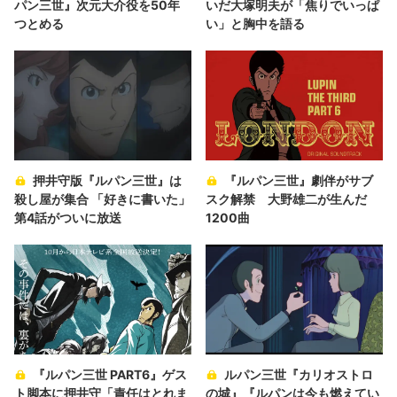
パン三世』次元大介役を50年
いだ大塚明夫が「焦りでいっぱ
つとめる
い」と胸中を語る
押井守版『ルパン三世』は
『ルパン三世』劇伴がサブ
殺し屋が集合 「好きに書いた」
スク解禁 大野雄二が生んだ
第4話がついに放送
1200曲
『ルパン三世 PART6』ゲス
ルパン三世『カリオストロ
ト脚本に押井守「責任はとれま
の城』『ルパンは今も燃えてい