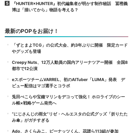
『HUNTER×HUNTER』初代編集者が明かす制作秘話 冨樫義
博は「描いてから」物語を考える？
最新のPOPをお届け！
「ずとまよTCG」の公式大会、約3年ぶりに開催 限定カード
やグッズも登場
Creepy Nuts、12万人動員の国内アリーナツアー開催 全国8
都市で12公演
eスポーツチームVARREL、初のAITuber「LUMA」発表 デ
ビュー配信はマゴ選手とコラボ
兎田ぺこらや宝鐘マリンをデコって強化！ ホロライブのシー
ル帳×戦略ゲーム発売へ
“にじさんじの雨女”リゼ・ヘルエスタの公式グッズ「折りたた
み傘」がガチすぎる
Ado、さくらみこ、ピーナッツくん、花譜ら113組が参加