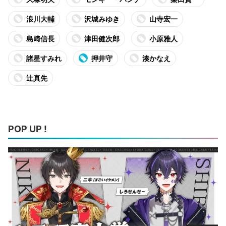
浪川大輔
沢城みゆき
山寺宏一
島﨑信⻑
津田健次郎
小原雅人
諸星すみれ
押井守
湊かなえ
辻真先
POP UP !