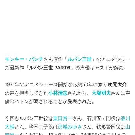
モンキー・パンチ
さん原作「
ルパン三世
」のアニメシリー
ズ最新作『
ルパン三世 PART6
』の声優キャストが解禁。
1971年のアニメシリーズ開始から約50年に渡り
次元大介
の声を担当してきた
小林清志
さんから、
大塚明夫
さんに声
優のバトンが渡されることが発表された。
今回もルパン三世役は
栗田貫一
さん、石川五ェ門役は
浪川
大輔
さん、峰不二子役は
沢城みゆき
さん、銭形警部役は
山