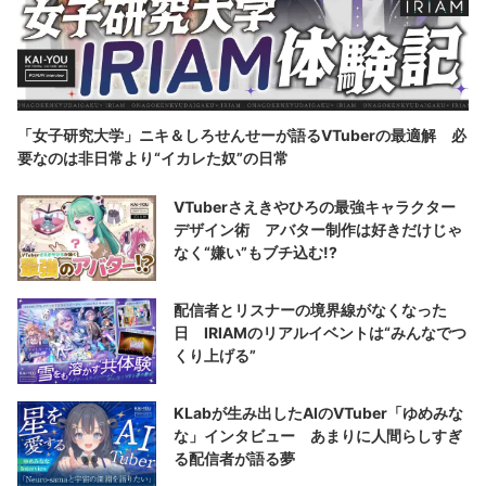
「女子研究大学」ニキ＆しろせんせーが語るVTuberの最適解 必
要なのは非日常より“イカレた奴”の日常
VTuberさえきやひろの最強キャラクター
デザイン術 アバター制作は好きだけじゃ
なく“嫌い”もブチ込む!?
配信者とリスナーの境界線がなくなった
日 IRIAMのリアルイベントは“みんなでつ
くり上げる”
KLabが生み出したAIのVTuber「ゆめみな
な」インタビュー あまりに人間らしすぎ
る配信者が語る夢