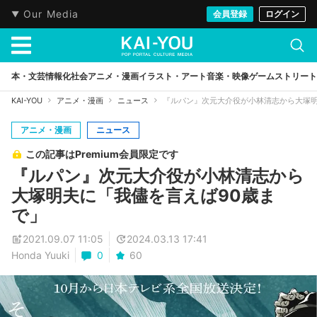
Our Media
会員登録
ログイン
本・文芸
情報化社会
アニメ・漫画
イラスト・アート
音楽・映像
ゲーム
ストリート
KAI-YOU
アニメ・漫画
ニュース
『ルパン』次元大介役が小林清志から大塚明
アニメ・漫画
ニュース
この記事はPremium会員限定です
『ルパン』次元大介役が小林清志から
大塚明夫に「我儘を言えば90歳ま
で」
2021.09.07 11:05
2024.03.13 17:41
Honda Yuuki
0
60