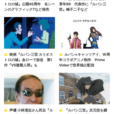
トロの城』公開45周年 名シー
享年89 代表作に『ルパン三
ンのグラフィックTなど発売
世』峰不二子など
映画『ルパン三世 カリオス
ルパン×キャッツアイ、W周
トロの城』金ローで放送 第1
年コラボアニメ制作 Prime
作『VS複製人間』も
Videoで世界独占配信
声優 小林清志さん死去『ル
『ルパン三世』次元役を継