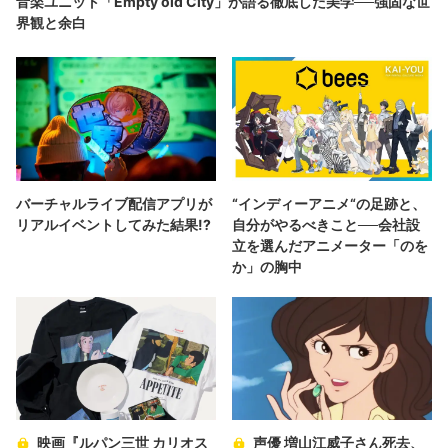
音楽ユニット「Empty old City」が語る徹底した美学──強固な世
界観と余白
バーチャルライブ配信アプリが
“インディーアニメ“の足跡と、
リアルイベントしてみた結果!?
自分がやるべきこと──会社設
立を選んだアニメーター「のを
か」の胸中
映画『ルパン三世 カリオス
声優 増山江威子さん死去、