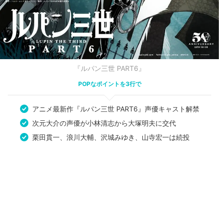
『ルパン三世 PART6』
POPなポイントを3行で
アニメ最新作『ルパン三世 PART6』声優キャスト解禁
次元大介の声優が小林清志から大塚明夫に交代
栗田貫一、浪川大輔、沢城みゆき、山寺宏一は続投