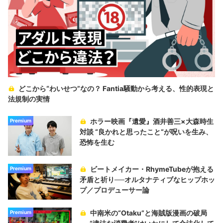
どこから“わいせつ”なの？ Fantia騒動から考える、性的表現と
法規制の実情
ホラー映画『遺愛』酒井善三×大森時生
Premium
対談 “良かれと思ったこと“が呪いを生み、
恐怖を生む
ビートメイカー・RhymeTubeが抱える
Premium
矛盾と祈り──オルタナティブなヒップホッ
プ／プロデューサー論
中南米の“Otaku”と海賊版漫画の破局
Premium