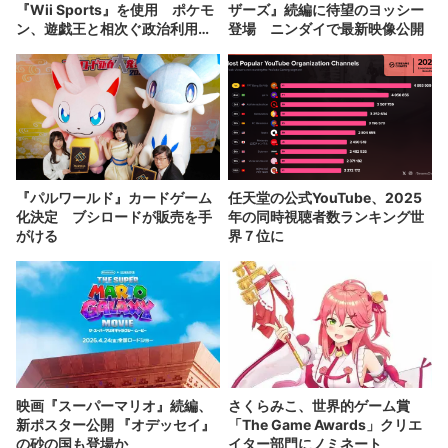
『Wii Sports』を使用 ポケモ
ザーズ』続編に待望のヨッシー
ン、遊戯王と相次ぐ政治利用に
登場 ニンダイで最新映像公開
批判
『パルワールド』カードゲーム
任天堂の公式YouTube、2025
化決定 ブシロードが販売を手
年の同時視聴者数ランキング世
がける
界７位に
映画『スーパーマリオ』続編、
さくらみこ、世界的ゲーム賞
新ポスター公開 『オデッセイ』
「The Game Awards」クリエ
の砂の国も登場か
イター部門にノミネート