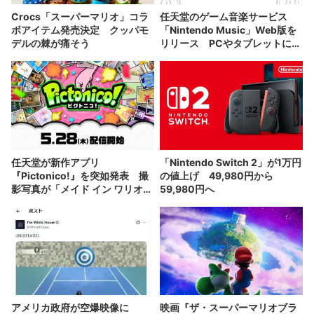
Crocs「スーパーマリオ」コラ
任天堂のゲーム音楽サービス
ボアイテム発売決定 クッパモ
「Nintendo Music」Web版を
デルの棘が痛そう
リリース PCやタブレットにも
対応
任天堂が新作アプリ
「Nintendo Switch 2」が1万円
『Pictonico!』を突如発表 撮
の値上げ 49,980円から
影写真が「メイド イン ワリオ」
59,980円へ
風ゲームになる
アメリカ政府が空爆映像に
映画『ザ・スーパーマリオブラ