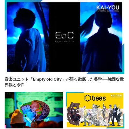
音楽ユニット「Empty old City」が語る徹底した美学──強固な世
界観と余白