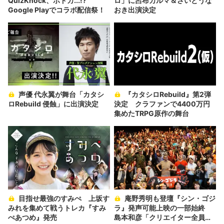
QuizKnock、ボドカ...!?
ロ」に呂布カルマ＆さいとうな
Google Playでコラボ配信祭！
おき出演決定
声優 代永翼が舞台「カタシ
『カタシロRebuild』第2弾
ロRebuild 侵蝕」に出演決定
決定 クラファンで4400万円
集めたTRPG原作の舞台
目指せ最強のすみぺ 上坂す
庵野秀明も登壇『シン・ゴジ
みれを集めて戦うトレカ『すみ
ラ』発声可能上映の一部始終
ぺあつめ』発売
島本和彦「クリエイター全員が