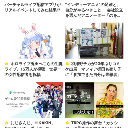
バーチャルライブ配信アプリが
“インディーアニメ“の足跡と、
リアルイベントしてみた結果!?
自分がやるべきこと──会社設立
を選んだアニメーター「のを
か」の胸中
ホロライブ兎田ぺこらの生誕
羽海野チカが23年ぶりコミ
ライブ、15万人が視聴 世界一
ケ出展 マフィア梶田も売り子
の女性配信者を祝福
に「参加できた自分は果報者」
にじさんじ、HIKAKIN、
TRPG原作の舞台「カタシ