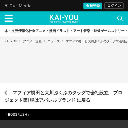
Our Media
会員登録
ログイン
本・文芸
情報化社会
アニメ・漫画
イラスト・アート
音楽・映像
ゲーム
ストリート
KAI-YOU
アニメ・漫画
ニュース
マフィア梶田と大川ぶくぶのタッグで会社設
マフィア梶田と大川ぶくぶのタッグで会社設立 プロ
ジェクト第1弾はアパレルブランド に戻る
「BOSSRUSH」