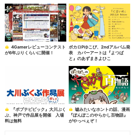
負けたんだ！」
4Gamerレビューコンテスト
ボカロPゆこぴ、2ndアルバム発
が6年ぶりくらいに開催！
表 カバーアートは『よつば
と』のあずまきよひこ
『ポプテピピック』大川ぶく
嘘みたいなホントの話、漫画
ぶ、神戸で作品展を開催 入場
『ぽんぽこのやらかし百物語』
料は無料
がやっべぇぞ！