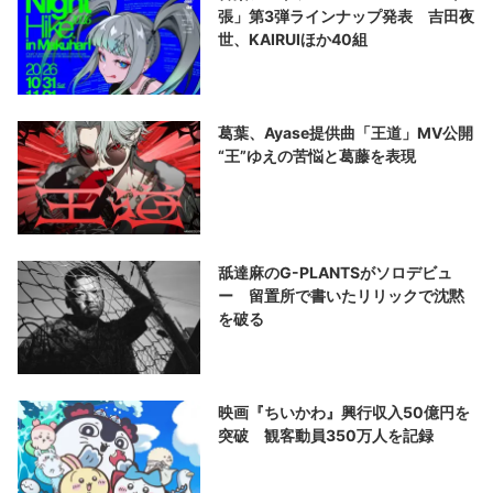
張」第3弾ラインナップ発表 吉田夜
世、KAIRUIほか40組
葛葉、Ayase提供曲「王道」MV公開
“王”ゆえの苦悩と葛藤を表現
舐達麻のG-PLANTSがソロデビュ
ー 留置所で書いたリリックで沈黙
を破る
映画『ちいかわ』興行収入50億円を
突破 観客動員350万人を記録