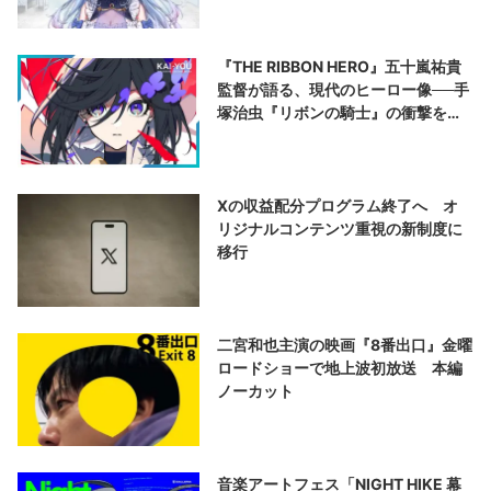
『THE RIBBON HERO』五十嵐祐貴
監督が語る、現代のヒーロー像──手
塚治虫『リボンの騎士』の衝撃を再
演する
Xの収益配分プログラム終了へ オ
リジナルコンテンツ重視の新制度に
移行
二宮和也主演の映画『8番出口』金曜
ロードショーで地上波初放送 本編
ノーカット
音楽アートフェス「NIGHT HIKE 幕