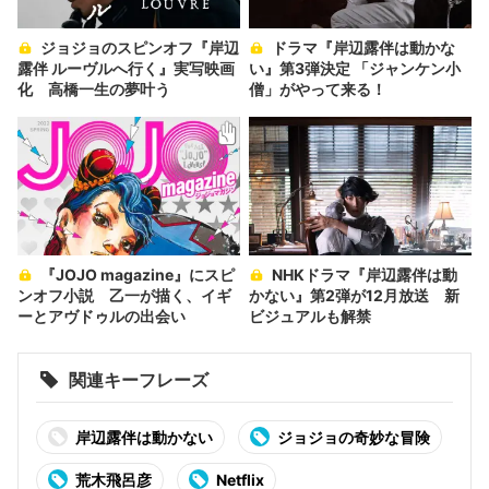
ジョジョのスピンオフ『岸辺
ドラマ『岸辺露伴は動かな
露伴 ルーヴルへ行く』実写映画
い』第3弾決定 「ジャンケン小
化 高橋一生の夢叶う
僧」がやって来る！
『JOJO magazine』にスピ
NHKドラマ『岸辺露伴は動
ンオフ小説 乙一が描く、イギ
かない』第2弾が12月放送 新
ーとアヴドゥルの出会い
ビジュアルも解禁
関連キーフレーズ
岸辺露伴は動かない
ジョジョの奇妙な冒険
荒木飛呂彦
Netflix