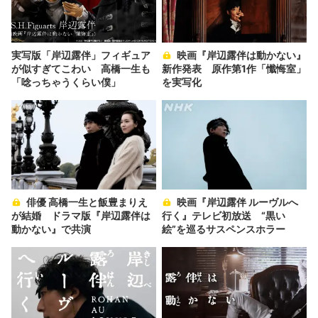
実写版「岸辺露伴」フィギュア
映画『岸辺露伴は動かない』
が似すぎてこわい 高橋一生も
新作発表 原作第1作「懺悔室」
「唸っちゃうくらい僕」
を実写化
俳優 高橋一生と飯豊まりえ
映画『岸辺露伴 ルーヴルへ
が結婚 ドラマ版『岸辺露伴は
行く』テレビ初放送 “黒い
動かない』で共演
絵”を巡るサスペンスホラー