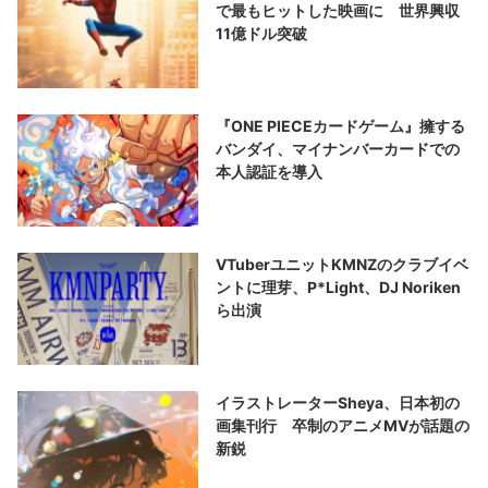
で最もヒットした映画に 世界興収
11億ドル突破
『ONE PIECEカードゲーム』擁する
バンダイ、マイナンバーカードでの
本人認証を導入
VTuberユニットKMNZのクラブイベ
ントに理芽、P*Light、DJ Noriken
ら出演
イラストレーターSheya、日本初の
画集刊行 卒制のアニメMVが話題の
新鋭