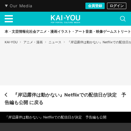
Our Media
会員登録
ログイン
本・文芸
情報化社会
アニメ・漫画
イラスト・アート
音楽・映像
ゲーム
ストリート
KAI-YOU
アニメ・漫画
ニュース
『岸辺露伴は動かない』Netflixでの配信
『岸辺露伴は動かない』Netflixでの配信日が決定 予
告編も公開 に戻る
『岸辺露伴は動かない』Netflixでの配信日が決定 予告編も公開