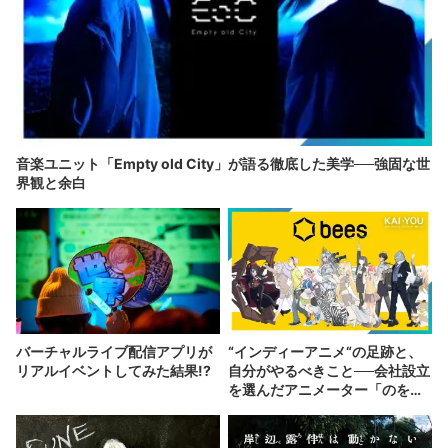
音楽ユニット「Empty old City」が語る徹底した美学──強固な世
界観と余白
バーチャルライブ配信アプリが
“インディーアニメ“の足跡と、
リアルイベントしてみた結果!?
自分がやるべきこと──会社設立
を選んだアニメーター「のを
か」の胸中