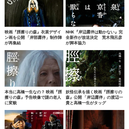
映画『脛擦りの森』衣裳デザイ
NHK『岸辺露伴は動かない』完
ン画を公開 「岸部露伴」制作陣
全新作が放送決定 荒木飛呂彦
が再集結
が脚本協力
本当に高橋一生なの？ 映画『脛
妖怪伝承を描く映画『脛擦りの
擦りの森』予告映像で謎の老人
森』公開 「岸辺露伴」の渡辺一
に変貌
貴と高橋一生がタッグ