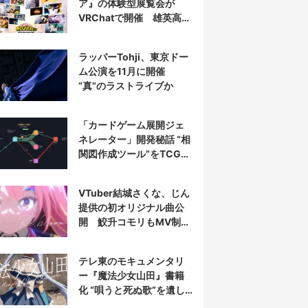
ア』の体験型展覧会が
VRChatで開催 雄英高校
やデクの部屋を再現
ラッパーTohji、東京ドー
ム公演を11月に開催
“真”のラストライブか
「カードゲーム展開ジェ
ネレーター」開発秘話 “相
関図作成ツール”をTCG向
けに魔改造
VTuber結城さくな、じん
提供の初オリジナル曲公
開 鮫升コモリもMV制作
に参加
テレ東のモキュメンタリ
ー『魔法少女山田』書籍
化 “唄うと死ぬ歌”を遺し
た山田正一郎の謎に迫る