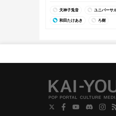
天神子兎音
ユニバーサ
和田たけあき
ろ樹