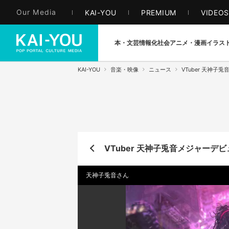
Our Media
KAI-YOU
PREMIUM
VIDEO
本・文芸
情報化社会
アニメ・漫画
イラス
KAI-YOU
音楽・映像
ニュース
VTuber 天神
VTuber 天神子兎音メジャー
天神子兎音さん