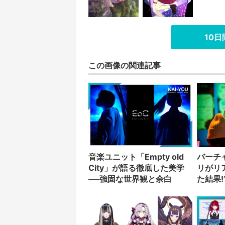
10
この画像の関連記事
音楽ユニット「Empty old
バーチ
City」が語る徹底した美学
リがリ
──強固な世界観と余白
た結果!