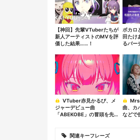
【神回】先輩VTuberたちが
ボカロと
新人アーティストのMVを評
田たけあ
価した結果……！
るバーチ
楽
VTuber赤見かるび、メ
Mrs. GREEN APPLEの楽
ジャーデビュー曲
曲、カ
「ABEKOBE」の冒頭を先行
などで
配信
関連キーフレーズ