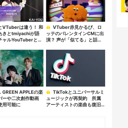
VTuberは違う！ 和
VTuber赤見かるび、ロ
きとtmiyachiが語
ッテのバレンタインCMに出
ャルYouTuberと音
演？ 声が「似てる」と話題
沸騰
TikTokとユニバーサルミ
バーや二次創作動画
ュージックが再契約 所属
使用可能に
アーティストの楽曲も復旧
へ