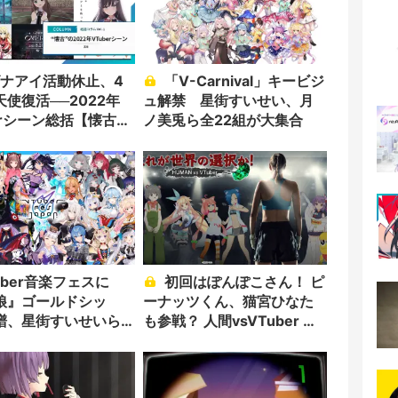
「V-Carnival」キービジ
使復活──2022年
ュ解禁 星街すいせい、月
erシーン総括【懐古
ノ美兎ら全22組が大集合
初回はぽんぽこさん！ ピ
娘』ゴールドシッ
ーナッツくん、猫宮ひなた
譜、星街すいせいら
も参戦？ 人間vsVTuber 新
番組