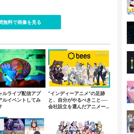
日間無料で画像を見る
ャルライブ配信アプ
“インディーアニメ“の足跡
アルイベントしてみ
と、自分がやるべきこと──
?
会社設立を選んだアニメー
ター「のをか」の胸中