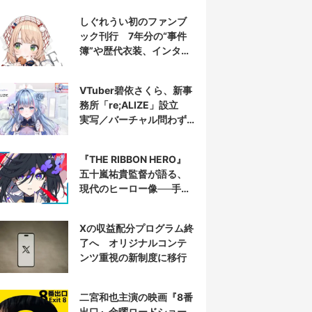
しぐれうい初のファンブ
ック刊行 7年分の“事件
簿”や歴代衣装、インタビ
ューを収録
VTuber碧依さくら、新事
務所「re;ALIZE」設立
実写／バーチャル問わず
配信者を募集
『THE RIBBON HERO』
五十嵐祐貴監督が語る、
現代のヒーロー像──手塚
治虫『リボンの騎士』の
衝撃を再演する
Xの収益配分プログラム終
了へ オリジナルコンテ
ンツ重視の新制度に移行
二宮和也主演の映画『8番
出口』金曜ロードショー