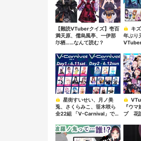
【難読VTuberクイズ】壱百
キズナアイ活動休止、4
満天原、儒烏風亭、一伊那
年ぶり天
尓栖……なんて読む？
VTub
編】
星街すいせい、月ノ美
VTuber音楽フェスに
兎、さくらみこ、笹木咲ら
『ウマ
全22組 「V-Carnival」で
プ 花
ARライブ
と共演