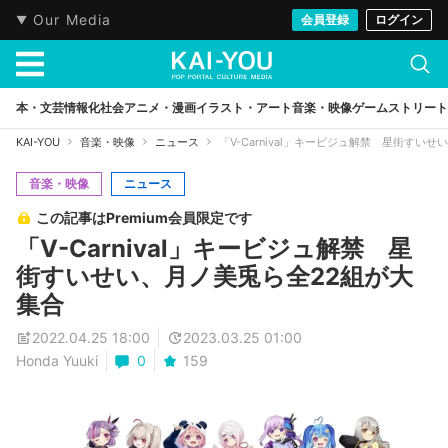
Our Media
会員登録
ログイン
本・文芸
情報化社会
アニメ・漫画
イラスト・アート
音楽・映像
ゲーム
ストリート
KAI-YOU
音楽・映像
ニュース
「V-Carnival」キービジュ解禁 星街すい
音楽・映像
ニュース
この記事はPremium会員限定です
「V-Carnival」キービジュ解禁 星
街すいせい、月ノ美兎ら全22組が大
集合
2022.04.25 18:00
2023.03.25 01:00
Honda Yuuki
0
159