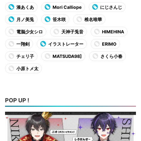
湊あくあ
Mori Calliope
にじさんじ
月ノ美兎
笹木咲
椎名唯華
電脳少女シロ
天神子兎音
HIMEHINA
一翔剣
イラストレーター
ERIMO
チェリ子
MATSUDA98]
さくら小春
小原トメ太
POP UP !