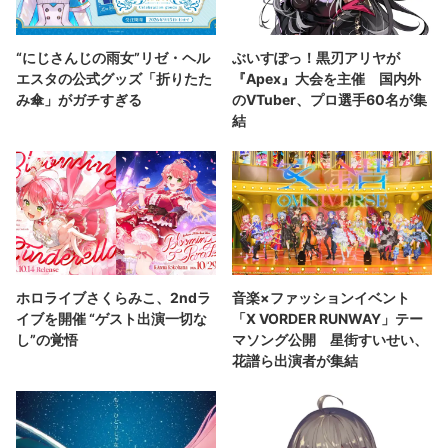
“にじさんじの雨女”リゼ・ヘル
ぶいすぽっ！黒刃アリヤが
エスタの公式グッズ「折りたた
『Apex』大会を主催 国内外
み傘」がガチすぎる
のVTuber、プロ選手60名が集
結
ホロライブさくらみこ、2ndラ
音楽×ファッションイベント
イブを開催 “ゲスト出演一切な
「X VORDER RUNWAY」テー
し”の覚悟
マソング公開 星街すいせい、
花譜ら出演者が集結