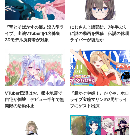
『竜とそばかすの姫』没入型ラ
にじさんじ語部紡、7年半ぶり
イブ、出演VTuberを1名募集
に謎の動画を投稿 伝説の休眠
3Dモデル所持者が対象
ライバーが復活か
VTuber巳澄はお、熊本地震で
『超かぐや姫！』かぐや、ホロ
自宅が倒壊 デビュー半年で無
ライブ宝鐘マリンの7周年ライ
期限の活動休止
ブにゲスト出演