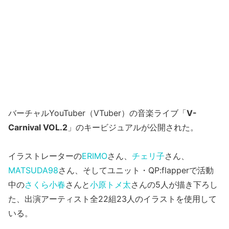
バーチャルYouTuber（VTuber）の音楽ライブ「
V-
Carnival VOL.2
」のキービジュアルが公開された。
イラストレーターの
ERIMO
さん、
チェリ子
さん、
MATSUDA98
さん、そしてユニット・QP:flapperで活動
中の
さくら小春
さんと
小原トメ太
さんの5人が描き下ろし
た、出演アーティスト全22組23人のイラストを使用して
いる。