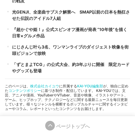
の戦友
光GENJI、全楽曲サブスク解禁へ SMAP以前の日本を熱狂さ
せた伝説のアイドル7人組
『超かぐや姫！』公式スピンオフ漫画が発表 “10年後”を描く
日常×グルメ作品
にじさんじ叶ら3名、ワンマンライブのダイジェスト映像を街
頭ビジョンで放映
「ずとまよTCG」の公式大会、約3年ぶりに開催 限定カード
やグッズも登場
このページは、
株式会社カイユウ
に所属する
KAI-YOU編集部
が、独自に定め
た
コンテンツポリシー
に基づき制作・配信しています。 KAI-YOUでは、文
芸、アニメや漫画、YouTuberやVTuber、音楽や映像、イラストやアート、
ゲーム、ヒップホップ、テクノロジーなどに関する最新ニュースを毎日更新
しています。様々なジャンルを横断するポップカルチャーに関するインタビ
ューやコラム、レポートといったコンテンツをお届けします。
ページトップへ