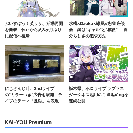
ぶいすぽっ！英リサ、活動再開
水槽×Daoko×導凰×朔雀 座談
を発表 休止から約3ヶ月ぶり
会 鍵は“ギャル”と“模倣”──自
に配信へ復帰
分らしさの追求方法
にじさんじ叶、2ndライブ
栃木県、ホロライブ ラプラス・
の“ミラーつき”広告を展開 ラ
ダークネス起用のご当地Vlogを
イブのテーマ「孤独」を表現
連続公開
KAI-YOU Premium