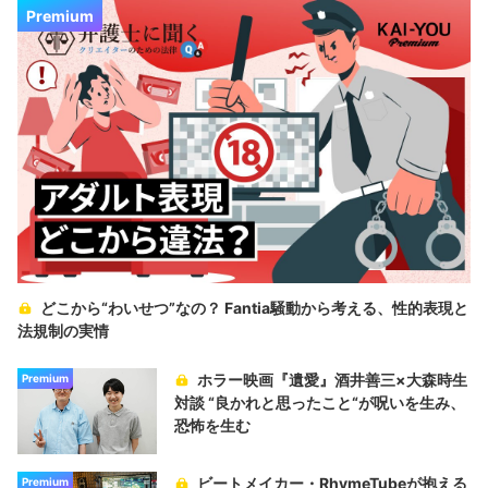
Premium
どこから“わいせつ”なの？ Fantia騒動から考える、性的表現と
法規制の実情
ホラー映画『遺愛』酒井善三×大森時生
Premium
対談 “良かれと思ったこと“が呪いを生み、
恐怖を生む
ビートメイカー・RhymeTubeが抱える
Premium