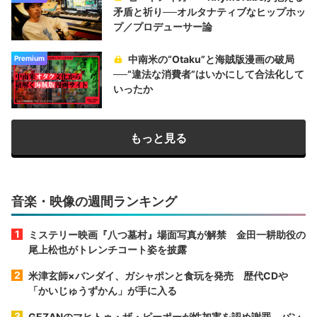
矛盾と祈り──オルタナティブなヒップホッ
プ／プロデューサー論
中南米の“Otaku”と海賊版漫画の破局
Premium
──“違法な消費者”はいかにして合法化して
いったか
もっと見る
音楽・映像の週間ランキング
ミステリー映画『八つ墓村』場面写真が解禁 金田一耕助役の
尾上松也がトレンチコート姿を披露
米津玄師×バンダイ、ガシャポンと食玩を発売 歴代CDや
「かいじゅうずかん」が手に入る
GEZANのマヒトゥ・ザ・ピーポーが性加害を認め謝罪 バン