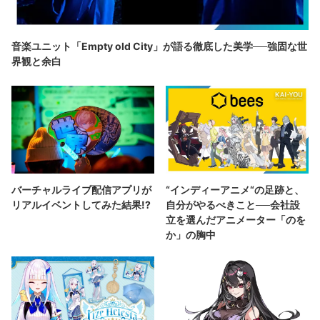
音楽ユニット「Empty old City」が語る徹底した美学──強固な世
界観と余白
バーチャルライブ配信アプリが
“インディーアニメ“の足跡と、
リアルイベントしてみた結果!?
自分がやるべきこと──会社設
立を選んだアニメーター「のを
か」の胸中