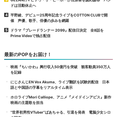
ドは活動休止へ
平野綾、デビュー25周年記念ライブをCOTTON CLUBで開
催 声優、歌手、俳優の歩みを網羅
ドラマ『ブレードランナー 2099』配信日決定 全8話を
Prime Videoで独占配信
最新のPOPをお届け！
映画『ちいかわ』興行収入50億円を突破 観客動員350万人
を記録
にじさんじEN Vox Akuma、ライブ翻訳を試験的配信 日本
語と中国語の字幕をリアルタイム表示
ホロライブMori Calliope、アニメ『メイドインアビス』新作
映画の主題歌を担当
“世界初男性VTuber”ばあちゃる、引退を発表 電脳少女シロ