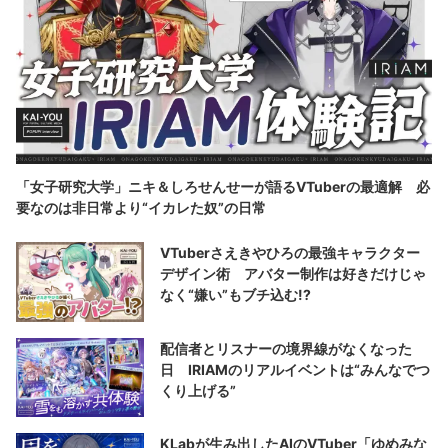
「女子研究大学」ニキ＆しろせんせーが語るVTuberの最適解 必
要なのは非日常より“イカレた奴”の日常
VTuberさえきやひろの最強キャラクター
デザイン術 アバター制作は好きだけじゃ
なく“嫌い”もブチ込む!?
配信者とリスナーの境界線がなくなった
日 IRIAMのリアルイベントは“みんなでつ
くり上げる”
KLabが生み出したAIのVTuber「ゆめみな