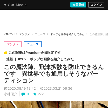
Our Media
本・文芸
情報化社会
アニメ・漫画
イラスト・アート
音楽・映像
会員登録
ゲーム
ログイン
ストリート
KAI-YOU
エンタメ
ニュース
ポップな画像を紹介してみた
この魔法陣、飛
エンタメ
ニュース
この記事はPremium会員限定です
連載 ｜ #282 ポップな画像を紹介してみた
この魔法陣、飛沫拡散を防止できるん
です 異世界でも通用しそうなパー
ティション
2020.08.19 19:42
2023.03.21 06:36
小林優介
0
272