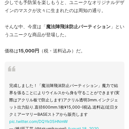
少しでも予防策を楽しもうと、ユニークなオリジナルデザ
インのマスクが次々に生まれたのは周知の通り。
そんな中、今度は「
魔法陣飛沫防止パーティション
」とい
うユニークな商品が登場した。
価格は
15,000円
（税・送料込み）だ。
完成しました！「魔法陣飛沫防止パーティション」魔力で結
界を張ることによりウイルスから身を守ることができます(実
際はアクリル板で防止します)アクリル透明3mm.インクジェ
ット出力貼り.直径600mm.1枚¥15,000-(税込.送料込)近日タ
クミアーマリーBASEストアから販売します
pic.twitter.com/DQYk05HNmW
— (株)匠工芸 (@takumikougei)
August 18, 2020