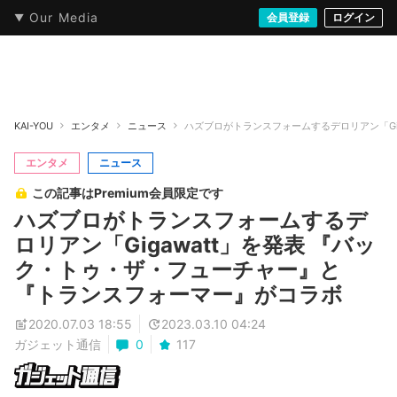
Our Media
本・文芸
情報化社会
アニメ・漫画
イラスト・アート
音楽・映像
会員登録
ゲーム
ログイン
ストリート
KAI-YOU
エンタメ
ニュース
ハズブロがトランスフォームするデロリアン「Gi
エンタメ
ニュース
この記事はPremium会員限定です
ハズブロがトランスフォームするデ
ロリアン「Gigawatt」を発表 『バッ
ク・トゥ・ザ・フューチャー』と
『トランスフォーマー』がコラボ
2020.07.03 18:55
2023.03.10 04:24
ガジェット通信
0
117