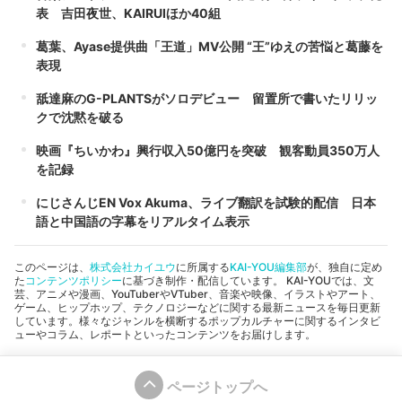
表 吉田夜世、KAIRUIほか40組
葛葉、Ayase提供曲「王道」MV公開 “王”ゆえの苦悩と葛藤を
表現
舐達麻のG-PLANTSがソロデビュー 留置所で書いたリリッ
クで沈黙を破る
映画『ちいかわ』興行収入50億円を突破 観客動員350万人
を記録
にじさんじEN Vox Akuma、ライブ翻訳を試験的配信 日本
語と中国語の字幕をリアルタイム表示
このページは、
株式会社カイユウ
に所属する
KAI-YOU編集部
が、独自に定め
た
コンテンツポリシー
に基づき制作・配信しています。 KAI-YOUでは、文
芸、アニメや漫画、YouTuberやVTuber、音楽や映像、イラストやアート、
ゲーム、ヒップホップ、テクノロジーなどに関する最新ニュースを毎日更新
しています。様々なジャンルを横断するポップカルチャーに関するインタビ
ューやコラム、レポートといったコンテンツをお届けします。
ページトップへ