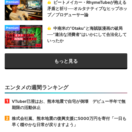
ビートメイカー・RhymeTubeが抱える
Premium
矛盾と祈り──オルタナティブなヒップホッ
プ／プロデューサー論
中南米の“Otaku”と海賊版漫画の破局
Premium
──“違法な消費者”はいかにして合法化して
いったか
もっと見る
エンタメの週間ランキング
VTuber巳澄はお、熊本地震で自宅が倒壊 デビュー半年で無
期限の活動休止
株式会社嵐、熊本地震の復興支援に5000万円を寄付「一日も
早く穏やかな日常が戻りますよう」