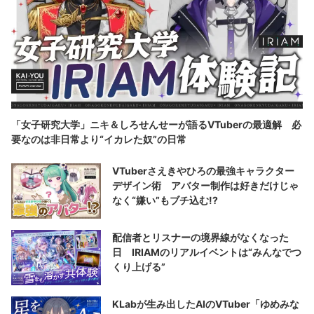
「女子研究大学」ニキ＆しろせんせーが語るVTuberの最適解 必
要なのは非日常より“イカレた奴”の日常
VTuberさえきやひろの最強キャラクター
デザイン術 アバター制作は好きだけじゃ
なく“嫌い”もブチ込む!?
配信者とリスナーの境界線がなくなった
日 IRIAMのリアルイベントは“みんなでつ
くり上げる”
KLabが生み出したAIのVTuber「ゆめみな