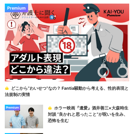
Premium
どこから“わいせつ”なの？ Fantia騒動から考える、性的表現と
法規制の実情
ホラー映画『遺愛』酒井善三×大森時生
Premium
対談 “良かれと思ったこと“が呪いを生み、
恐怖を生む