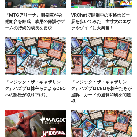
『MTGアリーナ』開発陣が労
VRChatで開催中の本格ホビー
働組合を結成 雇用の保護やゲ
展を歩いてみた 実寸大のエヴ
ームの持続的成長を要求
ァやゾイドに大興奮！
『マジック：ザ・ギャザリン
『マジック：ザ・ギャザリン
グ』ハズブロ株主らによるCEO
グ』ハズブロCEOを株主たちが
への訴訟が取り下げに
提訴 カードの過剰印刷を問題
視