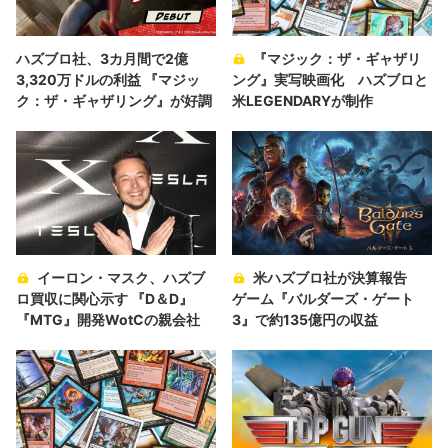
ハズブロ社、3カ月間で2億
『マジック：ザ・ギャザリ
3,320万ドルの利益 『マジッ
ング』実写映画化 ハズブロと
ク：ザ・ギャザリング』が好調
米LEGENDARYが制作
イーロン・マスク、ハズブ
米ハズブロ社が決算報告
ロ買収に関心示す 『D＆D』
ゲーム『バルダーズ・ゲート
『MTG』開発WotCの親会社
3』で約135億円の収益