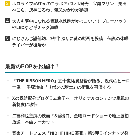
ホロライブ×VTeeのコラボアパレル発売 宝鐘マリン、兎田
ぺこら、戌神ころね、猫又おかゆが参加
大人も夢中になれる電動水鉄砲がかっこいい！ ブローバック
やLEDなどギミック満載
にじさんじ語部紡、7年半ぶりに謎の動画を投稿 伝説の休眠
ライバーが復活か
最新のPOPをお届け！
『THE RIBBON HERO』五十嵐祐貴監督が語る、現代のヒーロ
ー像──手塚治虫『リボンの騎士』の衝撃を再演する
Xの収益配分プログラム終了へ オリジナルコンテンツ重視の
新制度に移行
二宮和也主演の映画『8番出口』金曜ロードショーで地上波初
放送 本編ノーカット
音楽アートフェス「NIGHT HIKE 幕張」第3弾ラインナップ発