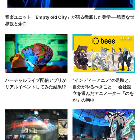
音楽ユニット「Empty old City」が語る徹底した美学──強固な世
界観と余白
バーチャルライブ配信アプリが
“インディーアニメ“の足跡と、
リアルイベントしてみた結果!?
自分がやるべきこと──会社設
立を選んだアニメーター「のを
か」の胸中