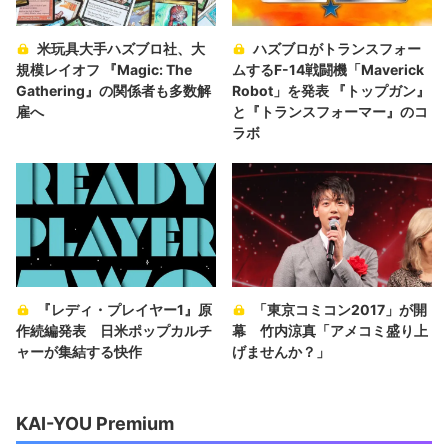
米玩具大手ハズブロ社、大
ハズブロがトランスフォー
規模レイオフ 『Magic: The
ムするF-14戦闘機「Maverick
Gathering』の関係者も多数解
Robot」を発表 『トップガン』
雇へ
と『トランスフォーマー』のコ
ラボ
『レディ・プレイヤー1』原
「東京コミコン2017」が開
作続編発表 日米ポップカルチ
幕 竹内涼真「アメコミ盛り上
ャーが集結する快作
げませんか？」
KAI-YOU Premium