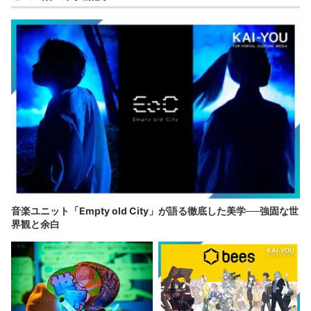
音楽ユニット「Empty old City」が語る徹底した美学──強固な世
界観と余白