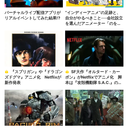
バーチャルライブ配信アプリが
“インディーアニメ“の足跡と、
リアルイベントしてみた結果!?
自分がやるべきこと──会社設立
を選んだアニメーター「のを
か」の胸中
『スプリガン』や『ドラゴン
SF大作『オルタード・カー
ズドグマ』アニメ化 Netflixが
ボン』がNetflixでアニメ化 脚
新作発表
本は『攻殻機動隊 S.A.C.』の佐
藤大ら