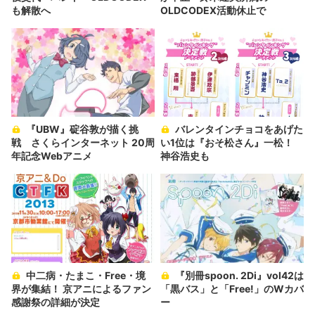
も解散へ
OLDCODEX活動休止で
『UBW』碇谷敦が描く挑
バレンタインチョコをあげた
戦 さくらインターネット 20周
い1位は『おそ松さん』一松！
年記念Webアニメ
神谷浩史も
中二病・たまこ・Free・境
『別冊spoon. 2Di』vol42は
界が集結！ 京アニによるファン
「黒バス」と「Free!」のWカバ
感謝祭の詳細が決定
ー