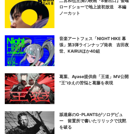
二宮和也主演の映画『8番出口』金曜
ロードショーで地上波初放送 本編
ノーカット
音楽アートフェス「NIGHT HIKE 幕
張」第3弾ラインナップ発表 吉田夜
世、KAIRUIほか40組
葛葉、Ayase提供曲「王道」MV公開
“王”ゆえの苦悩と葛藤を表現
舐達麻のG-PLANTSがソロデビュ
ー 留置所で書いたリリックで沈黙
を破る