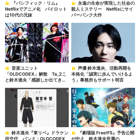
『パシフィック・リム』
永遠の生命が実現した社会の
Netflixでアニメ化 パイロット
殺人ミステリー Netflixにサイ
は10代の兄妹
バーパンク大作
音楽ユニット
声優 鈴木達央、活動再開を
「OLDCODEX」解散 Ta_2こ
本格化「誠実に歩んでいけるよ
と鈴木達央「感謝しか出てきま
う」事務所もサポート明言
せん」
鈴木達央『東リベ』ドラケン
『劇場版 Free!FS』予告公開
役交代 バンド・OLDCODEX
が中止 鈴木達央所属の