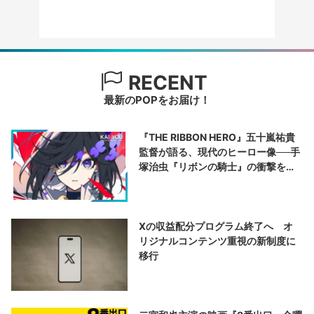
RECENT
最新のPOPをお届け！
『THE RIBBON HERO』五十嵐祐貴
監督が語る、現代のヒーロー像──手
塚治虫『リボンの騎士』の衝撃を再
演する
Xの収益配分プログラム終了へ オ
リジナルコンテンツ重視の新制度に
移行