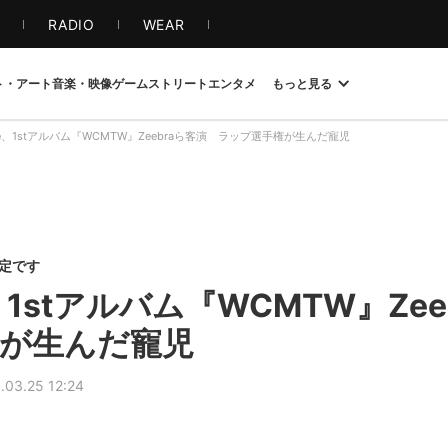
S
RADIO
WEAR
ト・アート
音楽・映像
ゲーム
ストリート
エンタメ
もっと見る
Core、1stアルバム『WCMTW』Zeebraら客演 ラップ選手権が生んだ寵児
限定です
re、1stアルバム『WCMTW』Z
が生んだ寵児
.03.25 12:24