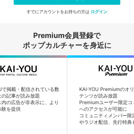
すでにアカウントをお持ちの方は
ログイン
会員登録する
Premium会員登録で
ログインする
ポップカルチャーを身近に
YOUで掲載・配信されている数
KAI-YOU Premium
上の記事が読み放題
テンツが読み放題
ス内の広告が非表示に、より
Premiumユーザー限定
体験を提供
へのアクセスが可能に
コミュニティメンバー限
やラジオ配信、先行特典