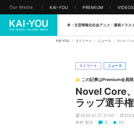
Our Media
KAI-YOU
PREMIUM
VIDEO
本・文芸
情報化社会
アニメ・漫画
イラス
KAI-YOU
ストリート
ニュース
Novel 
ストリート
ニュース
この記事はPremium会員
Novel Co
ラップ選手権
2020.01.27 21:00
2023
米村 智水
0
50