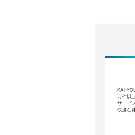
KAI-
万件以
サービ
快適な