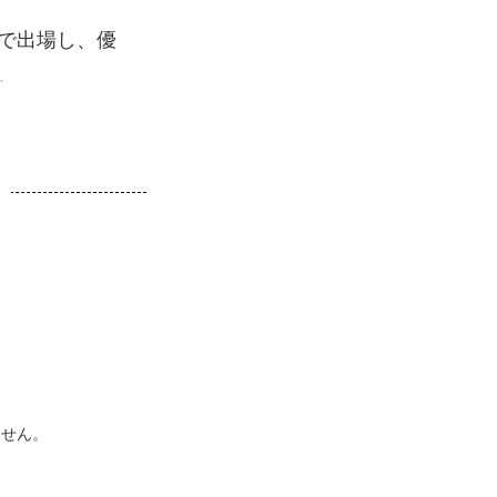
の名で出場し、優
.
ません。