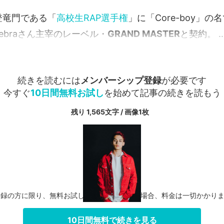
登竜門である「
高校生RAP選手権
」に「Core-boy」
ebraさん主宰のレーベル・
GRAND MASTER
と契約。
..
続きを読むには
メンバーシップ登録
が必要です
今すぐ
10日間無料お試し
を始めて記事の続きを読もう
残り 1,565文字 / 画像1枚
登録の方に限り、無料お試し期間中に解約した場合、料金は一切かかり
10日間無料で続きを見る