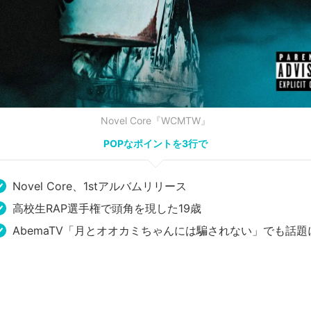
Novel Core『WCMTW』
POPなポイントを3行で
Novel Core、1stアルバムリリース
高校生RAP選手権で頭角を現した19歳
AbemaTV「月とオオカミちゃんには騙されない」でも話題