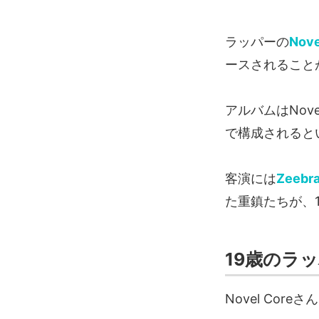
ラッパーの
Nove
ースされること
アルバムはNov
で構成されると
客演には
Zeebr
た重鎮たちが、
19歳のラッ
Novel Co