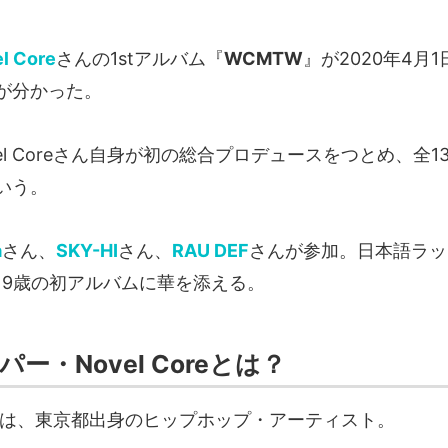
l Core
さんの1stアルバム『
WCMTW
』が2020年4月
が分かった。
el Coreさん自身が初の総合プロデュースをつとめ、全
いう。
a
さん、
SKY-HI
さん、
RAU DEF
さんが参加。日本語ラッ
19歳の初アルバムに華を添える。
パー・Novel Coreとは？
reさんは、東京都出身のヒップホップ・アーティスト。