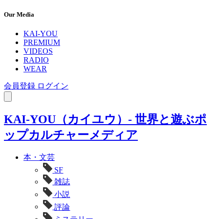
Our Media
KAI-YOU
PREMIUM
VIDEOS
RADIO
WEAR
会員登録
ログイン
KAI-YOU（カイユウ）- 世界と遊ぶポ
ップカルチャーメディア
本・文芸
SF
雑誌
小説
評論