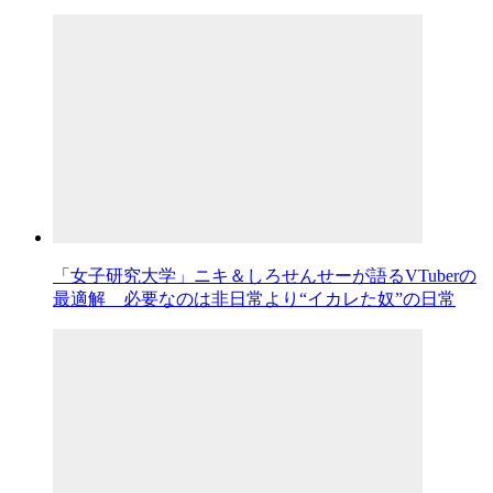
「女子研究大学」ニキ＆しろせんせーが語るVTuberの
最適解 必要なのは非日常より“イカレた奴”の日常