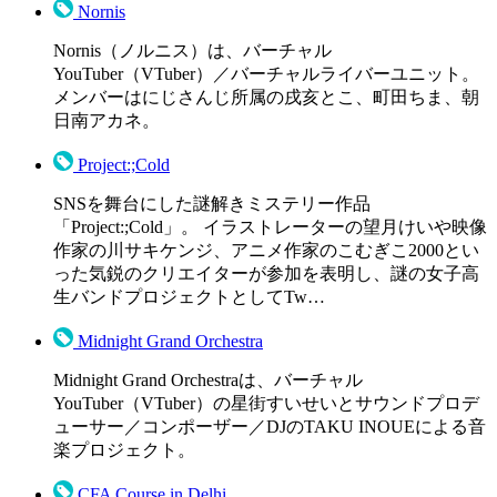
Nornis
Nornis（ノルニス）は、バーチャル
YouTuber（VTuber）／バーチャルライバーユニット。
メンバーはにじさんじ所属の戌亥とこ、町田ちま、朝
日南アカネ。
Project:;Cold
SNSを舞台にした謎解きミステリー作品
「Project:;Cold」。 イラストレーターの望月けいや映像
作家の川サキケンジ、アニメ作家のこむぎこ2000とい
った気鋭のクリエイターが参加を表明し、謎の女子高
生バンドプロジェクトとしてTw…
Midnight Grand Orchestra
Midnight Grand Orchestraは、バーチャル
YouTuber（VTuber）の星街すいせいとサウンドプロデ
ューサー／コンポーザー／DJのTAKU INOUEによる音
楽プロジェクト。
CFA Course in Delhi