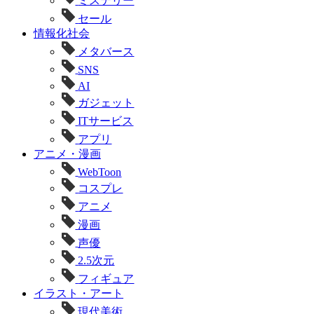
ミステリー
セール
情報化社会
メタバース
SNS
AI
ガジェット
ITサービス
アプリ
アニメ・漫画
WebToon
コスプレ
アニメ
漫画
声優
2.5次元
フィギュア
イラスト・アート
現代美術