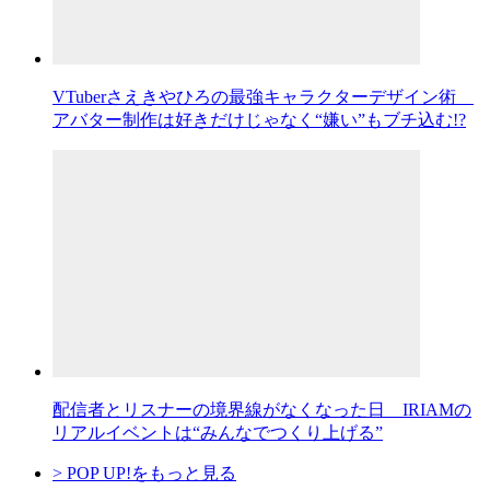
VTuberさえきやひろの最強キャラクターデザイン術
アバター制作は好きだけじゃなく“嫌い”もブチ込む!?
配信者とリスナーの境界線がなくなった日 IRIAMの
リアルイベントは“みんなでつくり上げる”
> POP UP!をもっと見る