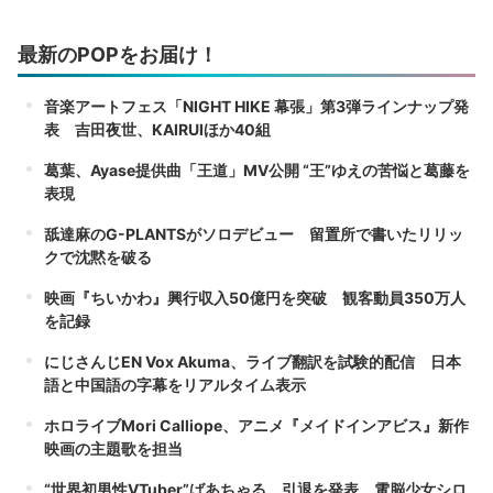
最新のPOPをお届け！
音楽アートフェス「NIGHT HIKE 幕張」第3弾ラインナップ発
表 吉田夜世、KAIRUIほか40組
葛葉、Ayase提供曲「王道」MV公開 “王”ゆえの苦悩と葛藤を
表現
舐達麻のG-PLANTSがソロデビュー 留置所で書いたリリッ
クで沈黙を破る
映画『ちいかわ』興行収入50億円を突破 観客動員350万人
を記録
にじさんじEN Vox Akuma、ライブ翻訳を試験的配信 日本
語と中国語の字幕をリアルタイム表示
ホロライブMori Calliope、アニメ『メイドインアビス』新作
映画の主題歌を担当
“世界初男性VTuber”ばあちゃる、引退を発表 電脳少女シロ