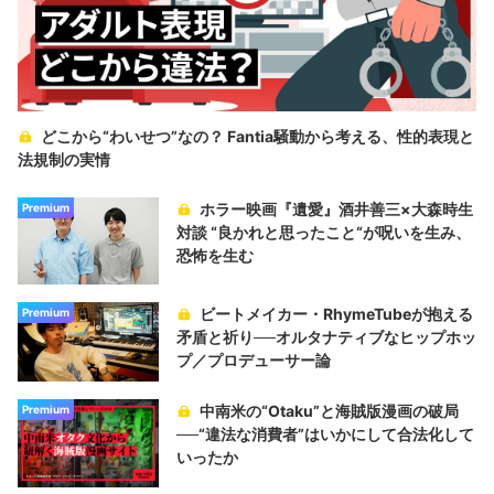
どこから“わいせつ”なの？ Fantia騒動から考える、性的表現と
法規制の実情
ホラー映画『遺愛』酒井善三×大森時生
Premium
対談 “良かれと思ったこと“が呪いを生み、
恐怖を生む
ビートメイカー・RhymeTubeが抱える
Premium
矛盾と祈り──オルタナティブなヒップホッ
プ／プロデューサー論
中南米の“Otaku”と海賊版漫画の破局
Premium
──“違法な消費者”はいかにして合法化して
いったか