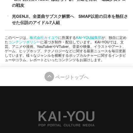
の戦友
光GENJI、全楽曲サブスク解禁へ SMAP以前の日本を熱狂さ
せた伝説のアイドル7人組
このページは、
株式会社カイユウ
に所属する
KAI-YOU編集部
が、独自に定め
た
コンテンツポリシー
に基づき制作・配信しています。 KAI-YOUでは、文
芸、アニメや漫画、YouTuberやVTuber、音楽や映像、イラストやアート、
ゲーム、ヒップホップ、テクノロジーなどに関する最新ニュースを毎日更新
しています。様々なジャンルを横断するポップカルチャーに関するインタビ
ューやコラム、レポートといったコンテンツをお届けします。
ページトップへ