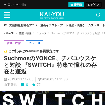
Our Media
会員登録
ログイン
本・文芸
情報化社会
アニメ・漫画
イラスト・アート
音楽・映像
ゲーム
ストリート
KAI-YOU
音楽・映像
ニュース
SuchmosのYONCE、チバユウスケと対談 
音楽・映像
ニュース
この記事はPremium会員限定です
SuchmosのYONCE、チバユウスケ
と対談 『SWITCH』特集で憧れの存
在と邂逅
2019.01.17 17:00
2026.03.11 11:30
山下智也
0
77