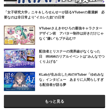
「女子研究大学」ニキ＆しろせんせーが語るVTuberの最適解 必
要なのは非日常より“イカレた奴”の日常
VTuberさえきやひろの最強キャラクター
デザイン術 アバター制作は好きだけじゃ
なく“嫌い”もブチ込む!?
配信者とリスナーの境界線がなくなった
日 IRIAMのリアルイベントは“みんなでつ
くり上げる”
KLabが生み出したAIのVTuber「ゆめみな
な」インタビュー あまりに人間らしすぎ
る配信者が語る夢
もっと見る