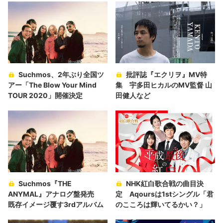
Suchmos、2年ぶり全国ツ
批評誌『エクリヲ』MV特
アー「The Blow Your Mind
集 宇多田ヒカルのMV監督 山
TOUR 2020」開催決定
田健人など
Suchmos『THE
NHK紅白歌合戦の曲目決
ANYMAL』アナログ盤発売
定 Aqoursは1stシングル「君
既存イメージ覆す3rdアルバム
のこころは輝いてるかい？」