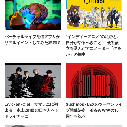
バーチャルライブ配信アプリが
“インディーアニメ“の足跡と、
リアルイベントしてみた結果!?
自分がやるべきこと──会社設
立を選んだアニメーター「のを
か」の胸中
L’Arc-en-Ciel、サマソニに初
Suchmos×LEXのツーマンライ
出演 史上2組目の日本人ヘッ
ブ開催決定 渋谷WWWの15
ドライナーに
周年を祝う