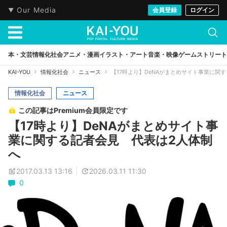
Our Media
会員登録
ログイン
本・文芸
情報化社会
アニメ・漫画
イラスト・アート
音楽・映像
ゲーム
ストリート
KAI-YOU
情報化社会
ニュース
【17時より】DeNAがまとめサイト事業に関
情報化社会
ニュース
この記事はPremium会員限定です
【17時より】DeNAがまとめサイト事
業に関する記者会見 代表は2人体制
へ
2017.03.13 13:16
2026.03.11 11:30
0