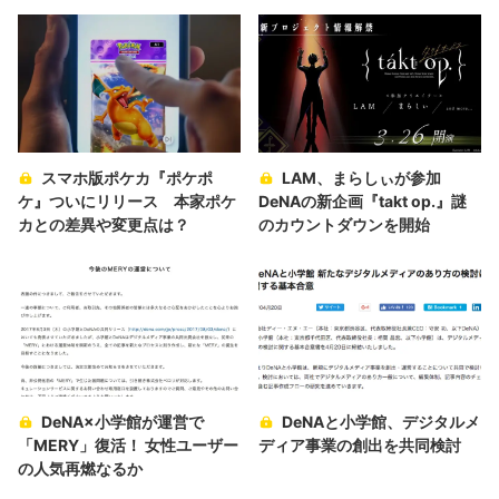
スマホ版ポケカ『ポケポ
LAM、まらしぃが参加
ケ』ついにリリース 本家ポケ
DeNAの新企画『takt op.』謎
カとの差異や変更点は？
のカウントダウンを開始
DeNA×小学館が運営で
DeNAと小学館、デジタルメ
「MERY」復活！ 女性ユーザー
ディア事業の創出を共同検討
の人気再燃なるか