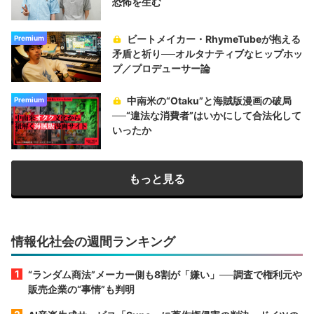
恐怖を生む
ビートメイカー・RhymeTubeが抱える
Premium
矛盾と祈り──オルタナティブなヒップホッ
プ／プロデューサー論
中南米の“Otaku”と海賊版漫画の破局
Premium
──“違法な消費者”はいかにして合法化して
いったか
もっと見る
情報化社会の週間ランキング
“ランダム商法”メーカー側も8割が「嫌い」──調査で権利元や
販売企業の“事情”も判明