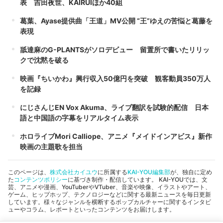
表 吉田夜世、KAIRUIほか40組
葛葉、Ayase提供曲「王道」MV公開 “王”ゆえの苦悩と葛藤を
表現
舐達麻のG-PLANTSがソロデビュー 留置所で書いたリリッ
クで沈黙を破る
映画『ちいかわ』興行収入50億円を突破 観客動員350万人
を記録
にじさんじEN Vox Akuma、ライブ翻訳を試験的配信 日本
語と中国語の字幕をリアルタイム表示
ホロライブMori Calliope、アニメ『メイドインアビス』新作
映画の主題歌を担当
このページは、
株式会社カイユウ
に所属する
KAI-YOU編集部
が、独自に定め
た
コンテンツポリシー
に基づき制作・配信しています。 KAI-YOUでは、文
芸、アニメや漫画、YouTuberやVTuber、音楽や映像、イラストやアート、
ゲーム、ヒップホップ、テクノロジーなどに関する最新ニュースを毎日更新
しています。様々なジャンルを横断するポップカルチャーに関するインタビ
ューやコラム、レポートといったコンテンツをお届けします。