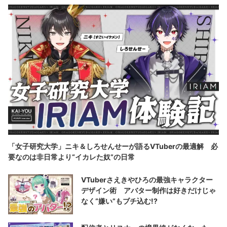
「女子研究大学」ニキ＆しろせんせーが語るVTuberの最適解 必
要なのは非日常より“イカレた奴”の日常
VTuberさえきやひろの最強キャラクター
デザイン術 アバター制作は好きだけじゃ
なく“嫌い”もブチ込む!?