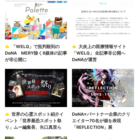
「WELQ」で批判殺到の
大炎上の医療情報サイト
DeNA MERY除く9媒体の記事
「WELQ」 全記事非公開へ
が非公開に
DeNAが運営
世界の心霊スポット紹介イ
DeNA×パートナー企業のクリ
ベント「世界最恐スポット祭
エイター70名が個を表現
り」ムー編集長、矢口真里ら
「REFLECTION」展