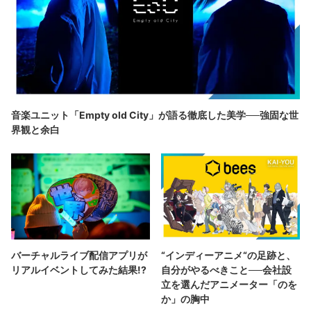
音楽ユニット「Empty old City」が語る徹底した美学──強固な世
界観と余白
バーチャルライブ配信アプリが
“インディーアニメ“の足跡と、
リアルイベントしてみた結果!?
自分がやるべきこと──会社設
立を選んだアニメーター「のを
か」の胸中