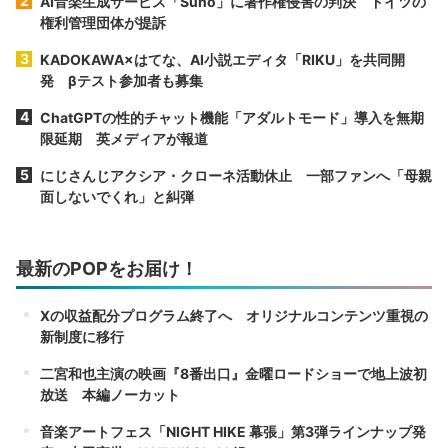
AI音楽生成サービス「Suno」に著作権侵害の判決 ドイツの
権利管理団体が提訴
KADOKAWA×はてな、AI小説エディタ「RIKU」を共同開
発 βテスト参加者も募集
ChatGPTの性的チャット機能「アダルトモード」導入を無期
限延期 英メディアが報道
にじさんじアクシア・クローネ活動休止 一部ファンへ「母親
面しないでくれ」と糾弾
最新のPOPをお届け！
Xの収益配分プログラム終了へ オリジナルコンテンツ重視の
新制度に移行
二宮和也主演の映画『8番出口』金曜ロードショーで地上波初
放送 本編ノーカット
音楽アートフェス「NIGHT HIKE 幕張」第3弾ラインナップ発