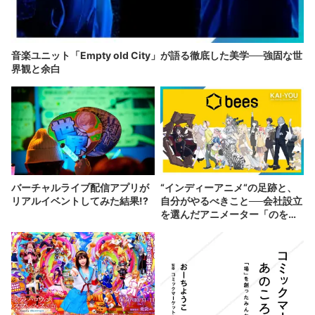
音楽ユニット「Empty old City」が語る徹底した美学──強固な世
界観と余白
バーチャルライブ配信アプリが
“インディーアニメ“の足跡と、
リアルイベントしてみた結果!?
自分がやるべきこと──会社設立
を選んだアニメーター「のを
か」の胸中