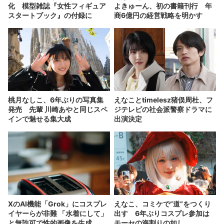
化 模型雑誌『女性フィギュア
よきゅーん、初の書籍刊行 年
スタートブック』の付録に
商6億円の経営戦略を明かす
桃月なしこ、6年ぶりの写真集
えなことtimelesz猪俣周杜、フ
発売 先輩 川崎あやと同じスペ
ジテレビの社会派警察ドラマに
インで魅せる集大成
出演決定
XのAI機能「Grok」にコスプレ
えなこ、コミケで“道”をつくり
イヤーらが非難 「水着にして」
出す 6年ぶりコスプレ参加は
と無許可で性的画像を生成
モーセの海割りの如し