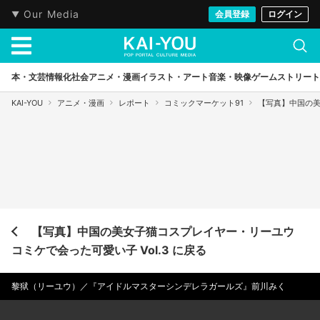
Our Media
会員登録
ログイン
本・文芸
情報化社会
アニメ・漫画
イラスト・アート
音楽・映像
ゲーム
ストリート
KAI-YOU
アニメ・漫画
レポート
コミックマーケット91
【写真】中国の美
【写真】中国の美女子猫コスプレイヤー・リーユウ
コミケで会った可愛い子 Vol.3 に戻る
黎狱（リーユウ）／『アイドルマスターシンデレラガールズ』前川みく