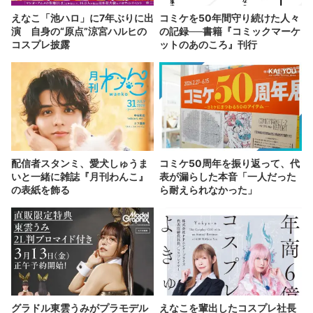
えなこ「池ハロ」に7年ぶりに出
コミケを50年間守り続けた人々
演 自身の“原点”涼宮ハルヒの
の記録──書籍『コミックマーケ
コスプレ披露
ットのあのころ』刊行
配信者スタンミ、愛犬しゅうま
コミケ50周年を振り返って、代
いと一緒に雑誌『月刊わんこ』
表が漏らした本音「一人だった
の表紙を飾る
ら耐えられなかった」
グラドル東雲うみがプラモデル
えなこを輩出したコスプレ社長