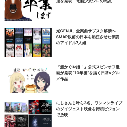
退を発表 電脳少女シロの戦友
光GENJI、全楽曲サブスク解禁へ
SMAP以前の日本を熱狂させた伝説
のアイドル7人組
『超かぐや姫！』公式スピンオフ漫
画が発表 “10年後”を描く日常×グル
メ作品
にじさんじ叶ら3名、ワンマンライブ
のダイジェスト映像を街頭ビジョン
で放映