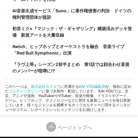
AI音楽生成サービス「Suno」に著作権侵害の判決 ドイツの
権利管理団体が提訴
初音ミク×『マジック：ザ・ギャザリング』構築済みデッキ登
場 新規アートを大量収録
Awich、ヒップホップとオーケストラを融合 音楽ライブ
「Red Bull Symphonic」出演
『ラヴ上等』シーズン2前半まとめ 第1話では顔合わせ直後
のメンバーが喧嘩に⁉︎
このページは、
株式会社カイユウ
に所属する
KAI-YOU編集部
が、独自に定め
た
コンテンツポリシー
に基づき制作・配信しています。 KAI-YOUでは、文
芸、アニメや漫画、YouTuberやVTuber、音楽や映像、イラストやアート、
ゲーム、ヒップホップ、テクノロジーなどに関する最新ニュースを毎日更新
しています。様々なジャンルを横断するポップカルチャーに関するインタビ
ューやコラム、レポートといったコンテンツをお届けします。
ページトップへ