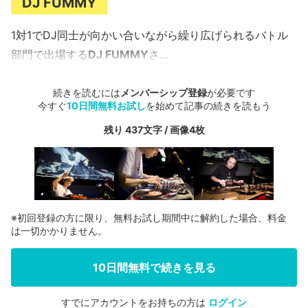
DJ FUMMY
1対1でDJ同士が向かい合いながら繰り広げられるバトル
部門で出場する
DJ FUMMY
さ...
続きを読むには
メンバーシップ登録
が必要です
今すぐ
10日間無料お試し
を始めて記事の続きを読もう
残り 437文字 / 画像4枚
※初回登録の方に限り、無料お試し期間中に解約した場合、料金
は一切かかりません。
10日間無料で続きを見る
すでにアカウントをお持ちの方は
ログイン