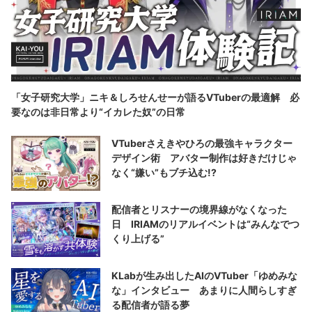
「女子研究大学」ニキ＆しろせんせーが語るVTuberの最適解 必
要なのは非日常より“イカレた奴”の日常
VTuberさえきやひろの最強キャラクター
デザイン術 アバター制作は好きだけじゃ
なく“嫌い”もブチ込む!?
配信者とリスナーの境界線がなくなった
日 IRIAMのリアルイベントは“みんなでつ
くり上げる”
KLabが生み出したAIのVTuber「ゆめみな
な」インタビュー あまりに人間らしすぎ
る配信者が語る夢