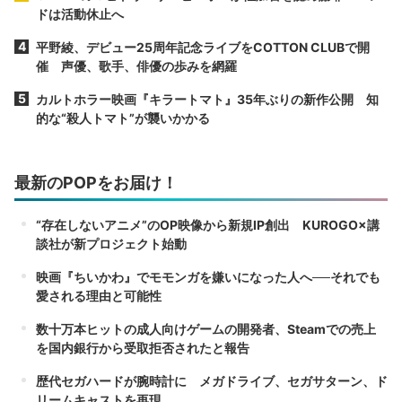
ドは活動休止へ
平野綾、デビュー25周年記念ライブをCOTTON CLUBで開
催 声優、歌手、俳優の歩みを網羅
カルトホラー映画『キラートマト』35年ぶりの新作公開 知
的な“殺人トマト”が襲いかかる
最新のPOPをお届け！
“存在しないアニメ”のOP映像から新規IP創出 KUROGO×講
談社が新プロジェクト始動
映画『ちいかわ』でモモンガを嫌いになった人へ──それでも
愛される理由と可能性
数十万本ヒットの成人向けゲームの開発者、Steamでの売上
を国内銀行から受取拒否されたと報告
歴代セガハードが腕時計に メガドライブ、セガサターン、ド
リームキャストを再現