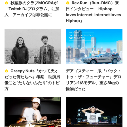
秋葉原のクラブMOGRAが
Rev.Run（Run-DMC）来
「Twitch DJプログラム」に加
日インタビュー 「Hiphop
入 アーカイブは非公開に
loves Internet, Internet loves
Hiphop」
Creepy Nuts『かつて天才
デアゴスティーニ版『バック・
だった俺たちへ』考察 助演男
トゥ・ザ・フューチャー』デロ
優こと“たりないふたり”のトビ
リアン1/8モデル、重さ8kgの
方
怪物だった