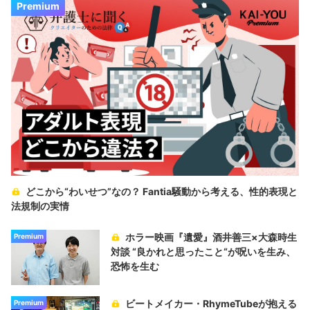
Premium
どこから“わいせつ”なの？ Fantia騒動から考える、性的表現と
法規制の実情
ホラー映画『遺愛』酒井善三×大森時生
Premium
対談 “良かれと思ったこと“が呪いを生み、
恐怖を生む
ビートメイカー・RhymeTubeが抱える
Premium