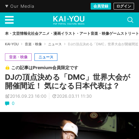
Our Media
会員登録
ログイン
本・文芸
情報化社会
アニメ・漫画
イラスト・アート
音楽・映像
ゲーム
ストリート
KAI-YOU
音楽・映像
ニュース
DJの頂点決める「DMC」世界大会が開催間近
音楽・映像
ニュース
この記事はPremium会員限定です
DJの頂点決める「DMC」世界大会が
開催間近！ 気になる日本代表は？
2016.09.23 16:00
2026.03.11 11:30
0