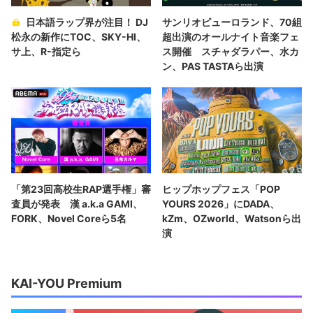
日本語ラップ界が注目！ DJ
サンリオピューロランド、70組
松永の新作にTOC、SKY-HI、
超出演のオールナイト音楽フェ
サ上、R-指定ら
ス開催 スチャダラパー、水カ
ン、PAS TASTAら出演
「第23回高校生RAP選手権」審
ヒップホップフェス「POP
査員が発表 漢 a.k.a GAMI、
YOURS 2026」にDADA、
FORK、Novel Coreら5名
kZm、OZworld、Watsonら出
演
KAI-YOU Premium