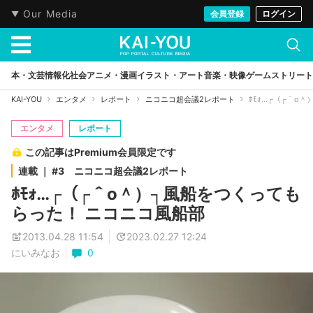
Our Media
会員登録
ログイン
本・文芸
情報化社会
アニメ・漫画
イラスト・アート
音楽・映像
ゲーム
ストリート
KAI-YOU
エンタメ
レポート
ニコニコ超会議2レポート
ﾎﾓｫ…┌（┌＾o
エンタメ
レポート
この記事はPremium会員限定です
連載 ｜ #3 ニコニコ超会議2レポート
ﾎﾓｫ…┌（┌＾o＾）┐風船をつくっても
らった！ ニコニコ風船部
2013.04.28 11:54
2023.02.27 12:24
にいみなお
0