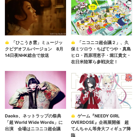
「ひこうき雲」ミュージッ
「ニコニコ超会議２」、久
クビデオフルバージョン 8月
保ミツロウ・ちばてつや・真島
14日夜NHK総合で放送
ヒロ・西原理恵子・堀江貴文・
在日米陸軍ら参戦決定！
Daoko、ネットラップの祭典
ゲーム『NEEDY GIRL
「超 World Wide Words」に
OVERDOSE』企画展開催 超
出演 会場はニコニコ超会議
てんちゃん等身大フィギュア降
臨