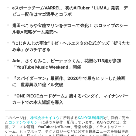
eスポーツチームVARREL、初のAITuber「LUMA」発表 デ
ビュー配信はマゴ選手とコラボ
兎田ぺこらや宝鐘マリンをデコって強化！ ホロライブのシー
ル帳×戦略ゲーム発売へ
“にじさんじの雨女”リゼ・ヘルエスタの公式グッズ「折りたた
み傘」がガチすぎる
Ado、さくらみこ、ピーナッツくん、花譜ら113組が参加
「YouTube Music Weekend」開催
『スパイダーマン』最新作、2026年で最もヒットした映画
に 世界興収11億ドル突破
『ONE PIECEカードゲーム』擁するバンダイ、マイナンバー
カードでの本人認証を導入
このページは、
株式会社カイユウ
に所属する
KAI-YOU編集部
が、独自に定め
た
コンテンツポリシー
に基づき制作・配信しています。 KAI-YOUでは、文
芸、アニメや漫画、YouTuberやVTuber、音楽や映像、イラストやアート、
ゲーム、ヒップホップ、テクノロジーなどに関する最新ニュースを毎日更新
しています。様々なジャンルを横断するポップカルチャーに関するインタビ