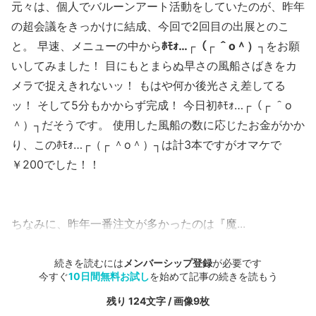
元々は、個人でバルーンアート活動をしていたのが、昨年
の超会議をきっかけに結成、今回で2回目の出展とのこ
と。 早速、メニューの中から
ﾎﾓｫ…┌（┌ ＾o＾）┐
をお願
いしてみました！ 目にもとまらぬ早さの風船さばきをカ
メラで捉えきれないッ！ もはや何か後光さえ差してる
ッ！ そして5分もかからず完成！ 今日初ﾎﾓｫ…┌（┌ ＾o
＾）┐だそうです。 使用した風船の数に応じたお金がかか
り、このﾎﾓｫ…┌（┌ ＾o＾）┐は計3本ですがオマケで
￥200でした！！
ちなみに、昨年一番注文が多かったのは『魔...
続きを読むには
メンバーシップ登録
が必要です
今すぐ
10日間無料お試し
を始めて記事の続きを読もう
残り 124文字 / 画像9枚