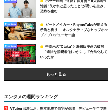
ホラー映画『遺愛』酒井善三×大森時生
Premium
対談 “良かれと思ったこと“が呪いを生み、
恐怖を生む
ビートメイカー・RhymeTubeが抱える
Premium
矛盾と祈り──オルタナティブなヒップホッ
プ／プロデューサー論
中南米の“Otaku”と海賊版漫画の破局
Premium
──“違法な消費者”はいかにして合法化して
いったか
もっと見る
エンタメの週間ランキング
VTuber巳澄はお、熊本地震で自宅が倒壊 デビュー半年で無