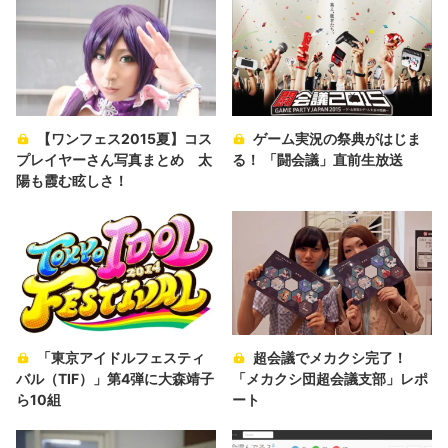
【ワンフェス2015夏】コス
ゲーム実況の祭典がはじま
プレイヤーさん写真まとめ 太
る！ 「闘会議」直前生放送
陽も霞む眩しさ！
「東京アイドルフェスティ
超会議でメカクシ完了！
バル（TIF）」第4弾に大森靖子
「メカクシ団超会議支部」レポ
ら10組
ート