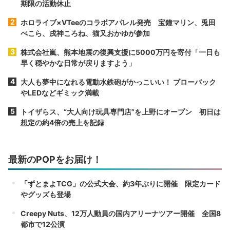
期限の活動休止
ホロライブ×VTeeのコラボアパレル発売 宝鐘マリン、兎田
ぺこら、戌神ころね、猫又おかゆが参加
株式会社嵐、熊本地震の復興支援に5000万円を寄付「一日も
早く穏やかな日常が戻りますよう」
大人も夢中になれる電動水鉄砲がかっこいい！ ブローバック
やLEDなどギミック満載
トイザらス、“大人向け玩具専門店”を上野にオープン 初日は
想定の約4倍の売上を記録
最新のPOPをお届け！
「ずとまよTCG」の公式大会、約3年ぶりに開催 限定カード
やグッズも登場
Creepy Nuts、12万人動員の国内アリーナツアー開催 全国8
都市で12公演