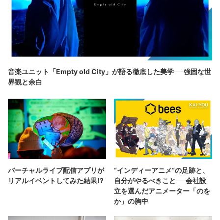
音楽ユニット「Empty old City」が語る徹底した美学──強固な世
界観と余白
バーチャルライブ配信アプリが
“インディーアニメ“の足跡と、
リアルイベントしてみた結果!?
自分がやるべきこと──会社設
立を選んだアニメーター「のを
か」の胸中