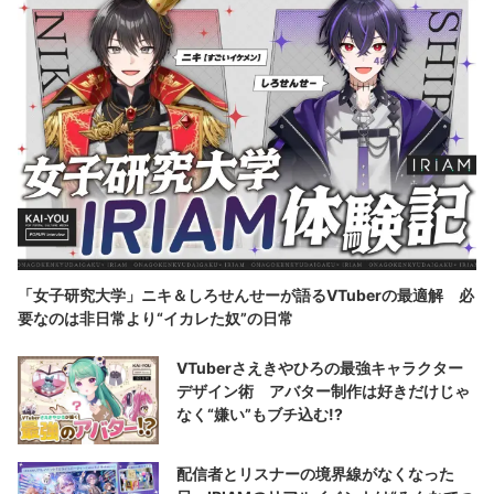
「女子研究大学」ニキ＆しろせんせーが語るVTuberの最適解 必
要なのは非日常より“イカレた奴”の日常
VTuberさえきやひろの最強キャラクター
デザイン術 アバター制作は好きだけじゃ
なく“嫌い”もブチ込む!?
配信者とリスナーの境界線がなくなった