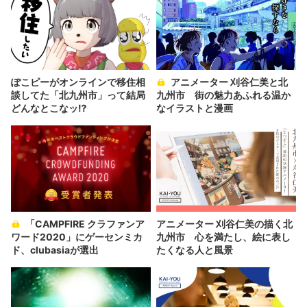
ぽこピーがオンラインで移住相
アニメーター 刈谷仁美と北
談してた「北九州市」って結局
九州市 街の魅力あふれる温か
どんなとこなッ⁉
なイラストと漫画
「CAMPFIRE クラファンア
アニメーター 刈谷仁美の描く北
ワード2020」にゲーセンミカ
九州市 心を満たし、絵に表し
ド、clubasiaが選出
たくなる人と風景