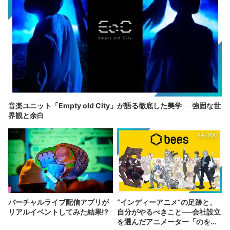
音楽ユニット「Empty old City」が語る徹底した美学──強固な世
界観と余白
バーチャルライブ配信アプリが
“インディーアニメ“の足跡と、
リアルイベントしてみた結果!?
自分がやるべきこと──会社設立
を選んだアニメーター「のを