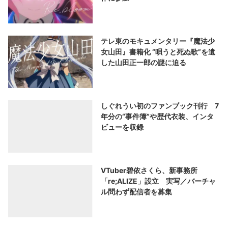
テレ東のモキュメンタリー『魔法少
女山田』書籍化 “唄うと死ぬ歌”を遺
した山田正一郎の謎に迫る
しぐれうい初のファンブック刊行 7
年分の“事件簿”や歴代衣装、インタ
ビューを収録
VTuber碧依さくら、新事務所
「re;ALIZE」設立 実写／バーチャ
ル問わず配信者を募集