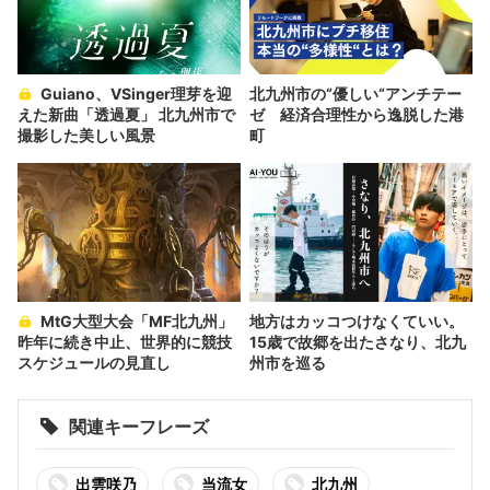
Guiano、VSinger理芽を迎
北九州市の“優しい“アンチテー
えた新曲「透過夏」 北九州市で
ゼ 経済合理性から逸脱した港
撮影した美しい風景
町
MtG大型大会「MF北九州」
地方はカッコつけなくていい。
昨年に続き中止、世界的に競技
15歳で故郷を出たさなり、北九
スケジュールの見直し
州市を巡る
関連キーフレーズ
出雲咲乃
当流女
北九州