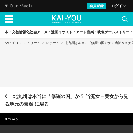
Our Media
会員登録
ログイン
本・文芸
情報化社会
アニメ・漫画
イラスト・アート
音楽・映像
ゲーム
ストリート
KAI-YOU
ストリート
レポート
北九州は本当に「修羅の国」か？ 当流女＝美
北九州は本当に「修羅の国」か？ 当流女＝美女から見
る地元の素顔 に戻る
film345