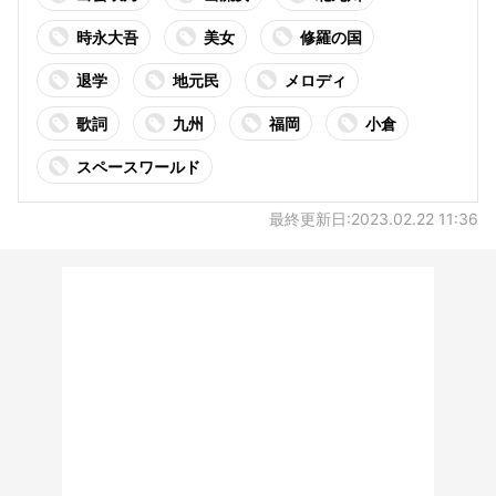
時永大吾
美女
修羅の国
退学
地元民
メロディ
歌詞
九州
福岡
小倉
スペースワールド
最終更新日:2023.02.22 11:36