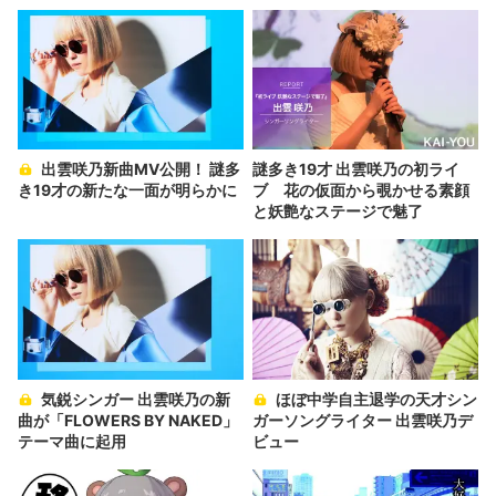
か」の胸中
出雲咲乃新曲MV公開！ 謎多
謎多き19才 出雲咲乃の初ライ
き19才の新たな一面が明らかに
ブ 花の仮面から覗かせる素顔
と妖艶なステージで魅了
気鋭シンガー 出雲咲乃の新
ほぼ中学自主退学の天才シン
曲が「FLOWERS BY NAKED」
ガーソングライター 出雲咲乃デ
テーマ曲に起用
ビュー