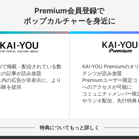
Premium会員登録で
ログインする
ポップカルチャーを身近に
YOUで掲載・配信されている数
KAI-YOU Premium
上の記事が読み放題
テンツが読み放題
ス内の広告が非表示に、より
Premiumユーザー限定
体験を提供
へのアクセスが可能に
コミュニティメンバー限
やラジオ配信、先行特典
特典についてもっと詳しく