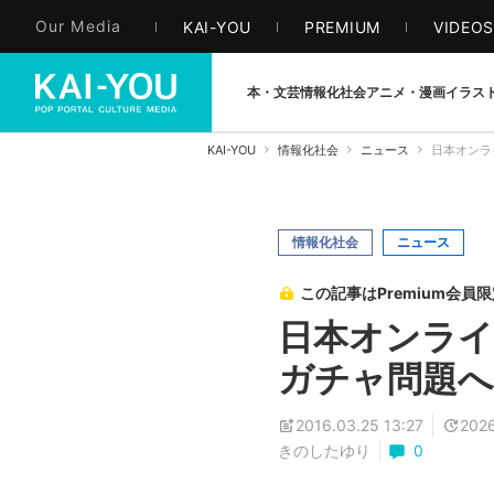
Our Media
KAI-YOU
PREMIUM
VIDEO
本・文芸
情報化社会
アニメ・漫画
イラス
KAI-YOU
情報化社会
ニュース
日本オンラ
情報化社会
ニュース
この記事はPremium会員
日本オンライ
ガチャ問題へ
2016.03.25 13:27
2026
きのしたゆり
0