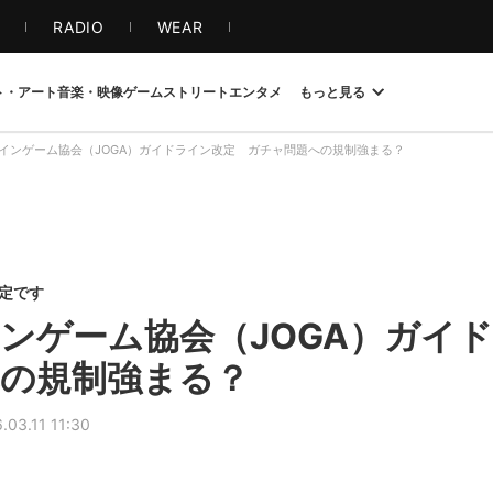
S
RADIO
WEAR
ト・アート
音楽・映像
ゲーム
ストリート
エンタメ
もっと見る
インゲーム協会（JOGA）ガイドライン改定 ガチャ問題への規制強まる？
限定です
ンゲーム協会（JOGA）ガ
の規制強まる？
.03.11 11:30