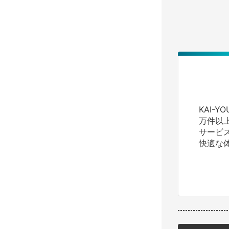
KAI-
万件以
サービ
快適な