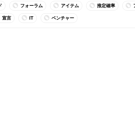
ド
フォーラム
アイテム
推定確率
宣言
IT
ベンチャー