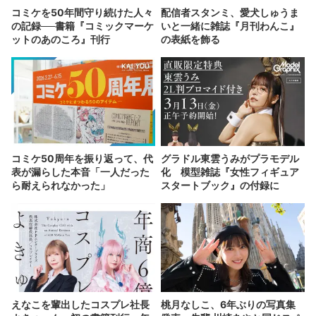
コミケを50年間守り続けた人々
配信者スタンミ、愛犬しゅうま
の記録──書籍『コミックマーケ
いと一緒に雑誌『月刊わんこ』
ットのあのころ』刊行
の表紙を飾る
コミケ50周年を振り返って、代
グラドル東雲うみがプラモデル
表が漏らした本音「一人だった
化 模型雑誌『女性フィギュア
ら耐えられなかった」
スタートブック』の付録に
えなこを輩出したコスプレ社長
桃月なしこ、6年ぶりの写真集