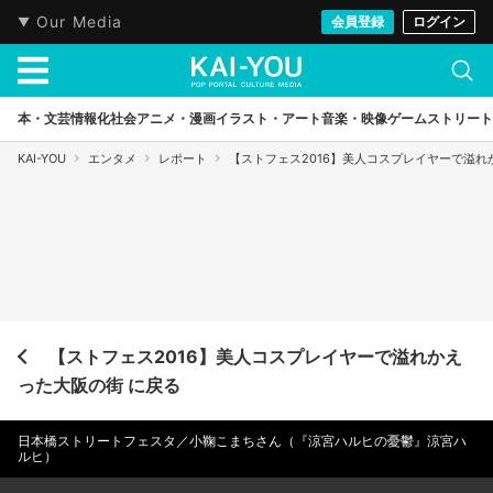
Our Media
会員登録
ログイン
本・文芸
情報化社会
アニメ・漫画
イラスト・アート
音楽・映像
ゲーム
ストリート
KAI-YOU
エンタメ
レポート
【ストフェス2016】美人コスプレイヤーで溢れ
【ストフェス2016】美人コスプレイヤーで溢れかえ
った大阪の街 に戻る
日本橋ストリートフェスタ／小鞠こまちさん（『涼宮ハルヒの憂鬱』涼宮ハ
ルヒ）