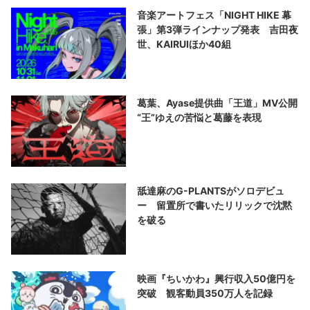
音楽アートフェス「NIGHT HIKE 幕
張」第3弾ラインナップ発表 吉田夜
世、KAIRUIほか40組
葛葉、Ayase提供曲「王道」MV公開
“王”ゆえの苦悩と葛藤を表現
舐達麻のG-PLANTSがソロデビュ
ー 留置所で書いたリリックで沈黙
を破る
映画『ちいかわ』興行収入50億円を
突破 観客動員350万人を記録