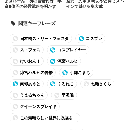
よきゅーん、初の書籍刊行 年
発売 先輩 川崎あやと同じスペ
商6億円の経営戦略を明かす
インで魅せる集大成
関連キーフレーズ
日本橋ストリートフェスタ
コスプレ
ストフェス
コスプレイヤー
けいおん！
涼宮ハルヒ
涼宮ハルヒの憂鬱
小鞠こまち
肉球あやと
くろねこ
七瀬さくら
うまるちゃん
平沢唯
クイーンズブレイド
この素晴らしい世界に祝福を！