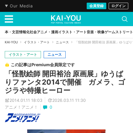
Our Media
会員登録
ログイン
本・文芸
情報化社会
アニメ・漫画
イラスト・アート
音楽・映像
ゲーム
ストリート
KAI-YOU
イラスト・アート
ニュース
「怪獣絵師 開田裕治 原画展」ゆうばり
イラスト・アート
ニュース
この記事はPremium会員限定です
「怪獣絵師 開田裕治 原画展」ゆうば
りファンタ2014で開催 ガメラ、ゴ
ジラや特撮ヒーロー
2014.01.11 18:03
2026.03.11 11:30
アニメ！アニメ！
0