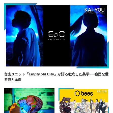
音楽ユニット「Empty old City」が語る徹底した美学──強固な世
界観と余白