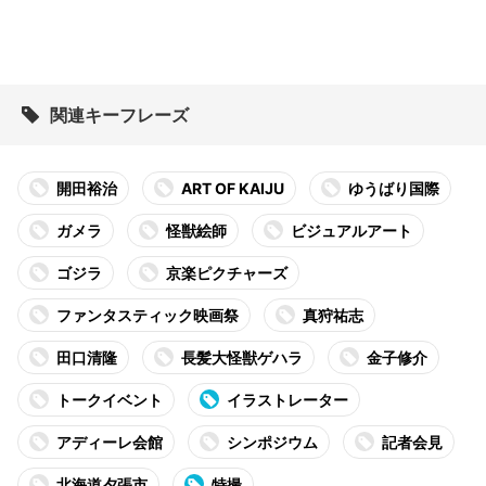
関連キーフレーズ
開田裕治
ART OF KAIJU
ゆうばり国際
ガメラ
怪獣絵師
ビジュアルアート
ゴジラ
京楽ピクチャーズ
ファンタスティック映画祭
真狩祐志
田口清隆
長髪大怪獣ゲハラ
金子修介
トークイベント
イラストレーター
アディーレ会館
シンポジウム
記者会見
北海道夕張市
特撮