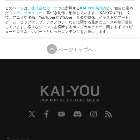
このページは、
株式会社カイユウ
に所属する
KAI-YOU編集部
が、独自に定め
た
コンテンツポリシー
に基づき制作・配信しています。 KAI-YOUでは、文
芸、アニメや漫画、YouTuberやVTuber、音楽や映像、イラストやアート、
ゲーム、ヒップホップ、テクノロジーなどに関する最新ニュースを毎日更新
しています。様々なジャンルを横断するポップカルチャーに関するインタビ
ューやコラム、レポートといったコンテンツをお届けします。
ページトップへ