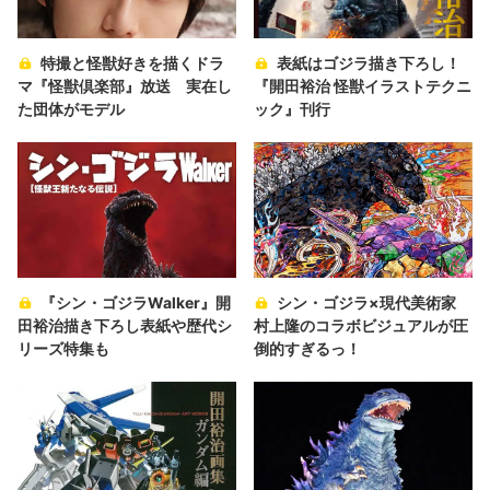
特撮と怪獣好きを描くドラ
表紙はゴジラ描き下ろし！
マ『怪獣倶楽部』放送 実在し
『開田裕治 怪獣イラストテクニ
た団体がモデル
ック』刊行
『シン・ゴジラWalker』開
シン・ゴジラ×現代美術家
田裕治描き下ろし表紙や歴代シ
村上隆のコラボビジュアルが圧
リーズ特集も
倒的すぎるっ！