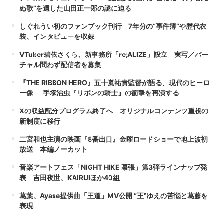
ぬ歌”を遺した山田正一郎の謎に迫る
しぐれうい初のファンブック刊行 7年分の“事件簿”や歴代衣
装、インタビューを収録
VTuber碧依さくら、新事務所「re;ALIZE」設立 実写／バー
チャル問わず配信者を募集
『THE RIBBON HERO』五十嵐祐貴監督が語る、現代のヒーロ
ー像──手塚治虫『リボンの騎士』の衝撃を再演する
Xの収益配分プログラム終了へ オリジナルコンテンツ重視の
新制度に移行
二宮和也主演の映画『8番出口』金曜ロードショーで地上波初
放送 本編ノーカット
音楽アートフェス「NIGHT HIKE 幕張」第3弾ラインナップ発
表 吉田夜世、KAIRUIほか40組
葛葉、Ayase提供曲「王道」MV公開 “王”ゆえの苦悩と葛藤を
表現