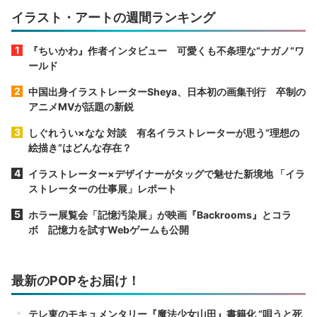
イラスト・アートの週間ランキング
『ちいかわ』作者インタビュー 可愛くも不条理な“ナガノ“ワ
ールド
中国出身イラストレーターSheya、日本初の画集刊行 卒制の
アニメMVが話題の新鋭
しぐれうい×なな 対談 有名イラストレーターが思う“理想の
絵描き”はどんな存在？
イラストレーター×デザイナーがタッグで魅せた新境地 「イラ
ストレーターの仕事展」レポート
ホラー展覧会「記憶汚染展」が映画『Backrooms』とコラ
ボ 記憶力を試すWebゲームも公開
最新のPOPをお届け！
テレ東のモキュメンタリー『魔法少女山田』書籍化 “唄うと死