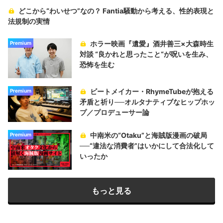
どこから“わいせつ”なの？ Fantia騒動から考える、性的表現と
法規制の実情
ホラー映画『遺愛』酒井善三×大森時生
Premium
対談 “良かれと思ったこと“が呪いを生み、
恐怖を生む
ビートメイカー・RhymeTubeが抱える
Premium
矛盾と祈り──オルタナティブなヒップホッ
プ／プロデューサー論
中南米の“Otaku”と海賊版漫画の破局
Premium
──“違法な消費者”はいかにして合法化して
いったか
もっと見る