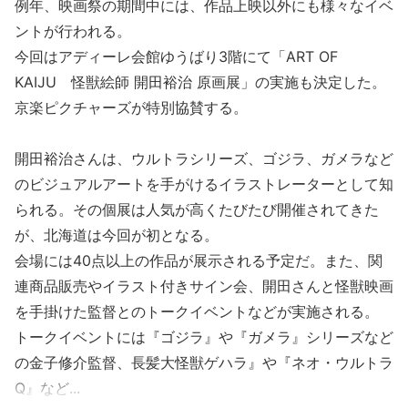
例年、映画祭の期間中には、作品上映以外にも様々なイベ
ントが行われる。
今回はアディーレ会館ゆうばり3階にて「ART OF
KAIJU 怪獣絵師 開田裕治 原画展」の実施も決定した。
京楽ピクチャーズが特別協賛する。
開田裕治さんは、ウルトラシリーズ、ゴジラ、ガメラなど
のビジュアルアートを手がけるイラストレーターとして知
られる。その個展は人気が高くたびたび開催されてきた
が、北海道は今回が初となる。
会場には40点以上の作品が展示される予定だ。また、関
連商品販売やイラスト付きサイン会、開田さんと怪獣映画
を手掛けた監督とのトークイベントなどが実施される。
トークイベントには『ゴジラ』や『ガメラ』シリーズなど
の金子修介監督、長髪大怪獣ゲハラ』や『ネオ・ウルトラ
Q』など...