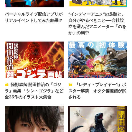
バーチャルライブ配信アプリが
“インディーアニメ“の足跡と、
リアルイベントしてみた結果!?
自分がやるべきこと──会社設
立を選んだアニメーター「のを
か」の胸中
怪獣絵師 開田裕治の『ゴジ
『レディ・プレイヤー1』ポ
ラ』画集 「シン・ゴジラ」など
スター解禁 オタク偏差値が試
全35作のイラスト大集合
される