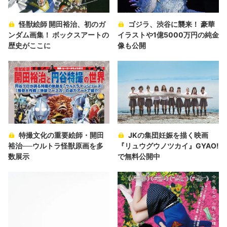
怪獣絵師 開田裕治、初のガ
ゴジラ、渋谷に襲来！ 豪華
ンダム画集！ ボックスアートの
イラストや1億5000万円の純金
歴史がここに
像も公開
特撮文化の重要絵師・開田
JKの集団妊娠を描く映画
裕治──ウルトラ怪獣原画を多
『リュウグウノツカイ』GYAO!
数展示
で無料公開中