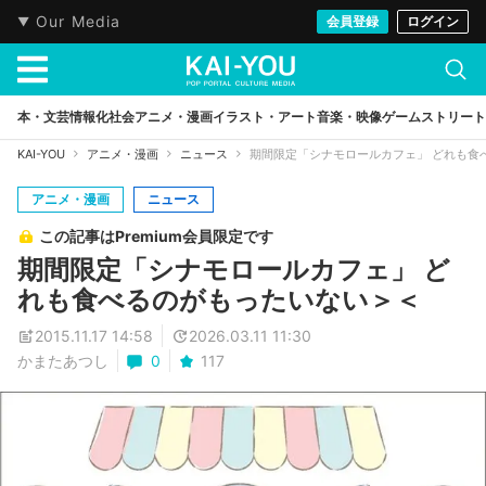
Our Media
会員登録
ログイン
本・文芸
情報化社会
アニメ・漫画
イラスト・アート
音楽・映像
ゲーム
ストリート
KAI-YOU
アニメ・漫画
ニュース
期間限定「シナモロールカフェ」 どれも食
アニメ・漫画
ニュース
この記事はPremium会員限定です
期間限定「シナモロールカフェ」 ど
れも食べるのがもったいない＞＜
2015.11.17 14:58
2026.03.11 11:30
かまたあつし
0
117