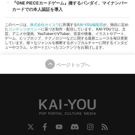
『ONE PIECEカードゲーム』擁するバンダイ、マイナンバー
カードでの本人認証を導入
このページは、
株式会社カイユウ
に所属する
KAI-YOU編集部
が、独自に定め
た
コンテンツポリシー
に基づき制作・配信しています。 KAI-YOUでは、文
芸、アニメや漫画、YouTuberやVTuber、音楽や映像、イラストやアート、
ゲーム、ヒップホップ、テクノロジーなどに関する最新ニュースを毎日更新
しています。様々なジャンルを横断するポップカルチャーに関するインタビ
ューやコラム、レポートといったコンテンツをお届けします。
ページトップへ