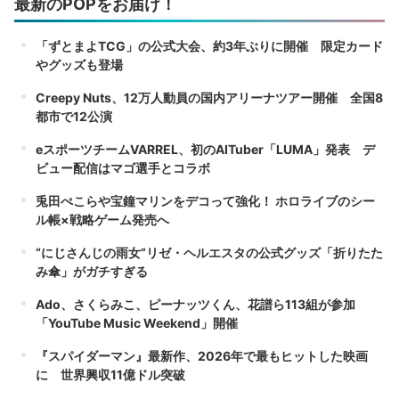
最新のPOPをお届け！
「ずとまよTCG」の公式大会、約3年ぶりに開催 限定カード
やグッズも登場
Creepy Nuts、12万人動員の国内アリーナツアー開催 全国8
都市で12公演
eスポーツチームVARREL、初のAITuber「LUMA」発表 デ
ビュー配信はマゴ選手とコラボ
兎田ぺこらや宝鐘マリンをデコって強化！ ホロライブのシー
ル帳×戦略ゲーム発売へ
“にじさんじの雨女”リゼ・ヘルエスタの公式グッズ「折りたた
み傘」がガチすぎる
Ado、さくらみこ、ピーナッツくん、花譜ら113組が参加
「YouTube Music Weekend」開催
『スパイダーマン』最新作、2026年で最もヒットした映画
に 世界興収11億ドル突破