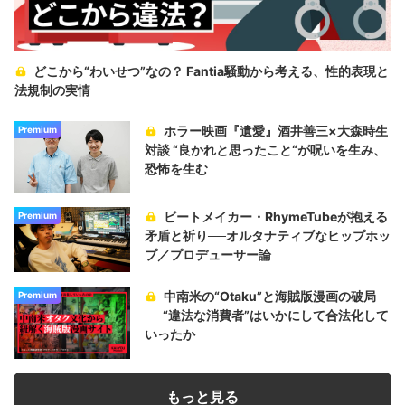
どこから“わいせつ”なの？ Fantia騒動から考える、性的表現と
法規制の実情
ホラー映画『遺愛』酒井善三×大森時生
Premium
対談 “良かれと思ったこと“が呪いを生み、
恐怖を生む
ビートメイカー・RhymeTubeが抱える
Premium
矛盾と祈り──オルタナティブなヒップホッ
プ／プロデューサー論
中南米の“Otaku”と海賊版漫画の破局
Premium
──“違法な消費者”はいかにして合法化して
いったか
もっと見る