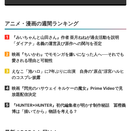
アニメ・漫画の週間ランキング
『みいちゃんと山田さん』作者 亜月ねねが過去活動を説明
「ダイアナ」名義の運営及び原作への関与を否定
映画『ちいかわ』でモモンガを嫌いになった人へ──それでも
愛される理由と可能性
えなこ「池ハロ」に7年ぶりに出演 自身の“原点”涼宮ハルヒ
のコスプレ披露
映画『閃光のハサウェイ キルケーの魔女』Prime Videoで見
放題配信決定
『HUNTER×HUNTER』初代編集者が明かす制作秘話 冨樫義
博は「描いてから」物語を考える？