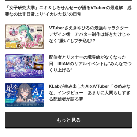
「女子研究大学」ニキ＆しろせんせーが語るVTuberの最適解 必
要なのは非日常より“イカレた奴”の日常
VTuberさえきやひろの最強キャラクター
デザイン術 アバター制作は好きだけじゃ
なく“嫌い”もブチ込む!?
配信者とリスナーの境界線がなくなった
日 IRIAMのリアルイベントは“みんなでつ
くり上げる”
KLabが生み出したAIのVTuber「ゆめみな
な」インタビュー あまりに人間らしすぎ
る配信者が語る夢
もっと見る