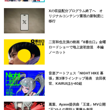
Xの収益配分プログラム終了へ オ
リジナルコンテンツ重視の新制度に
移行
二宮和也主演の映画『8番出口』金曜
ロードショーで地上波初放送 本編
ノーカット
音楽アートフェス「NIGHT HIKE 幕
張」第3弾ラインナップ発表 吉田夜
世、KAIRUIほか40組
葛葉、Ayase提供曲「王道」MV公開
“王”ゆえの苦悩と葛藤を表現