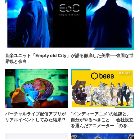
音楽ユニット「Empty old City」が語る徹底した美学──強固な世
界観と余白
バーチャルライブ配信アプリが
“インディーアニメ“の足跡と、
リアルイベントしてみた結果!?
自分がやるべきこと──会社設立
を選んだアニメーター「のを
か」の胸中