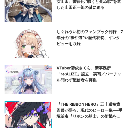
女山田』書籍化 “唄うと死ぬ歌”を遺
した山田正一郎の謎に迫る
しぐれうい初のファンブック刊行 7
年分の“事件簿”や歴代衣装、インタ
ビューを収録
VTuber碧依さくら、新事務所
「re;ALIZE」設立 実写／バーチャ
ル問わず配信者を募集
『THE RIBBON HERO』五十嵐祐貴
監督が語る、現代のヒーロー像──手
塚治虫『リボンの騎士』の衝撃を再
演する