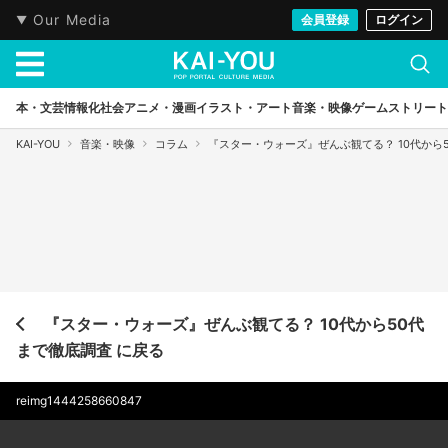
Our Media
会員登録
ログイン
本・文芸
情報化社会
アニメ・漫画
イラスト・アート
音楽・映像
ゲーム
ストリート
KAI-YOU
音楽・映像
コラム
『スター・ウォーズ』ぜんぶ観てる？ 10代から
『スター・ウォーズ』ぜんぶ観てる？ 10代から50代
まで徹底調査 に戻る
reimg1444258660847