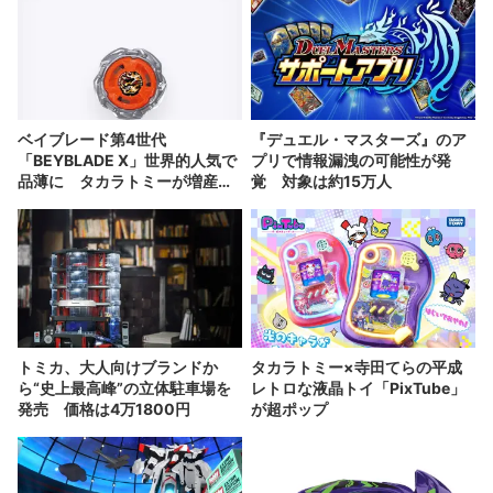
ベイブレード第4世代
『デュエル・マスターズ』のア
「BEYBLADE X」世界的人気で
プリで情報漏洩の可能性が発
品薄に タカラトミーが増産を
覚 対象は約15万人
発表
トミカ、大人向けブランドか
タカラトミー×寺田てらの平成
ら“史上最高峰”の立体駐車場を
レトロな液晶トイ「PixTube」
発売 価格は4万1800円
が超ポップ