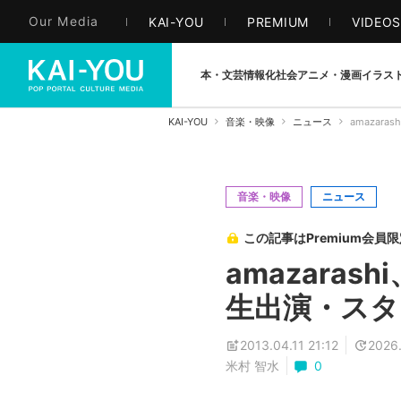
Our Media
KAI-YOU
PREMIUM
VIDEO
本・文芸
情報化社会
アニメ・漫画
イラス
KAI-YOU
音楽・映像
ニュース
amazar
音楽・映像
ニュース
この記事はPremium会員
amazaras
生出演・スタジ
2013.04.11 21:12
2026.
米村 智水
0