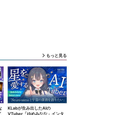
もっと見る
な
KLabが生み出したAIの
イ
VTuber「ゆめみなな」インタ