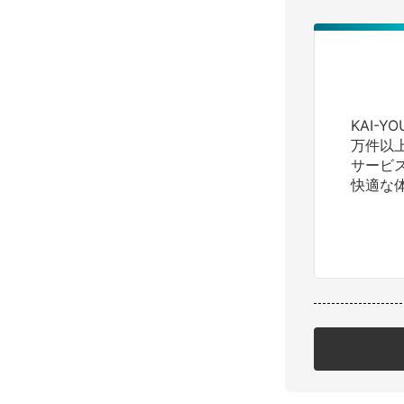
KAI-
万件以
サービ
快適な