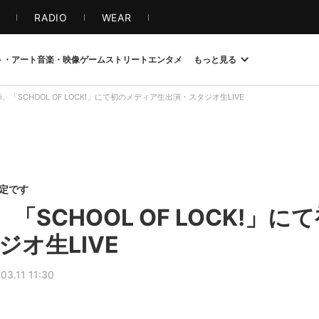
S
RADIO
WEAR
ト・アート
音楽・映像
ゲーム
ストリート
エンタメ
もっと見る
ashi、「SCHOOL OF LOCK!」にて初のメディア生出演・スタジオ生LIVE
限定です
hi、「SCHOOL OF LOCK!
オ生LIVE
03.11 11:30