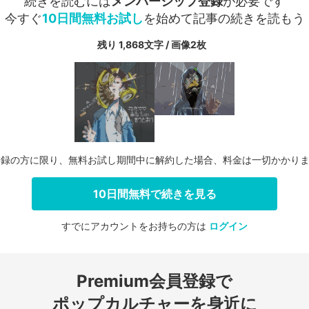
続きを読むには
メンバーシップ登録
が必要です
今すぐ
10日間無料お試し
を始めて記事の続きを読もう
残り 1,868文字 / 画像2枚
登録の方に限り、無料お試し期間中に解約した場合、料金は一切かかり
10日間無料で続きを見る
すでにアカウントをお持ちの方は
ログイン
会員登録する
Premium会員登録で
ログインする
ポップカルチャーを身近に