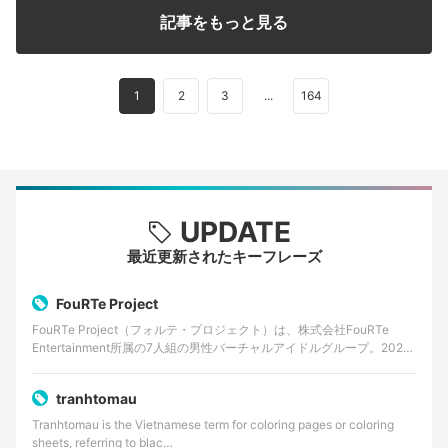
記事をもっと見る
1
2
3
...
164
UPDATE
最近更新されたキーフレーズ
FouRTe Project
FouRTe Project（フォルテ・プロジェクト）は、株式会社FouRTe
Entertainment所属の7人組の男性バーチャルアイドルグループ。2025
年8月に始動が発表さ…
tranhtomau
Tranhtomau is the Vietnamese term for coloring pages or coloring
sheets, referring to blac…