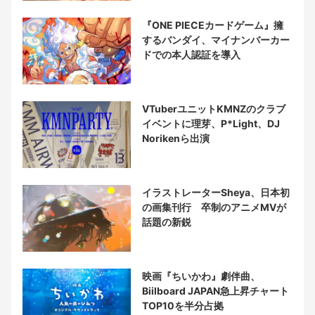
『ONE PIECEカードゲーム』擁
するバンダイ、マイナンバーカー
ドでの本人認証を導入
VTuberユニットKMNZのクラブ
イベントに理芽、P*Light、DJ
Norikenら出演
イラストレーターSheya、日本初
の画集刊行 卒制のアニメMVが
話題の新鋭
映画『ちいかわ』劇伴曲、
Biilboard JAPAN急上昇チャート
TOP10を半分占拠