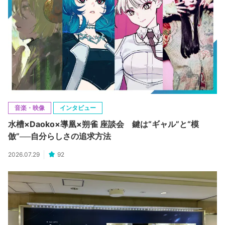
音楽・映像
インタビュー
水槽×Daoko×導凰×朔雀 座談会 鍵は“ギャル”と“模
倣”──自分らしさの追求方法
2026.07.29
92