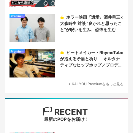
Premium
ホラー映画『遺愛』酒井善三×
大森時生 対談 “良かれと思ったこ
と“が呪いを生み、恐怖を生む
Premium
ビートメイカー・RhymeTube
が抱える矛盾と祈り──オルタナ
ティブなヒップホップ／プロデュ
ーサー論
> KAI-YOU Premiumをもっと見る
RECENT
最新のPOPをお届け！