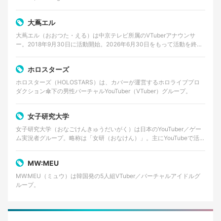
大蔦エル
大蔦エル（おおつた・える）は中京テレビ所属のVTuberアナウンサ
ー。2018年9月30日に活動開始。2026年6月30日をもって活動を終了
する。
ホロスターズ
ホロスターズ（HOLOSTARS）は、カバーが運営するホロライブプロ
ダクション傘下の男性バーチャルYouTuber（VTuber）グループ。
女子研究大学
女子研究大学（おなごけんきゅうだいがく）は日本のYouTuber／ゲー
ム実況者グループ。略称は「女研（おなけん）」。主にYouTubeで活動
しており、ゲーム実況やバラエティ企画動画…
MW:MEU
MW:MEU（ミュウ）は韓国発の5人組VTuber／バーチャルアイドルグ
ループ。