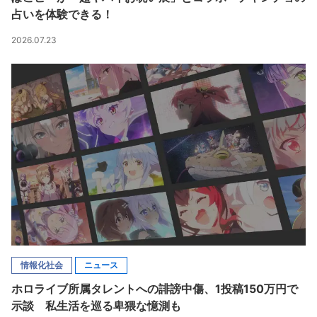
占いを体験できる！
2026.07.23
情報化社会
ニュース
ホロライブ所属タレントへの誹謗中傷、1投稿150万円で
示談 私生活を巡る卑猥な憶測も