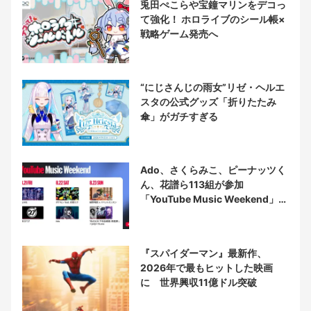
兎田ぺこらや宝鐘マリンをデコっ
て強化！ ホロライブのシール帳×
戦略ゲーム発売へ
“にじさんじの雨女”リゼ・ヘルエ
スタの公式グッズ「折りたたみ
傘」がガチすぎる
Ado、さくらみこ、ピーナッツく
ん、花譜ら113組が参加
「YouTube Music Weekend」開
催
『スパイダーマン』最新作、
2026年で最もヒットした映画
に 世界興収11億ドル突破