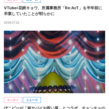
VTuber花鋏キョウ、所属事務所「Re:AcT」を半年前に
卒業していたことが明らかに
2026.07.23
エンタメ
ニュース
ぽこピーが「超ヤバイお呪い展」とコラボ チャンチョの