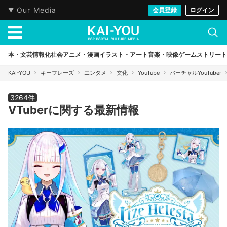
Our Media
会員登録
ログイン
本・文芸
情報化社会
アニメ・漫画
イラスト・アート
音楽・映像
ゲーム
ストリート
KAI-YOU
キーフレーズ
エンタメ
文化
YouTube
バーチャルYouTuber
3264件
VTuberに関する最新情報