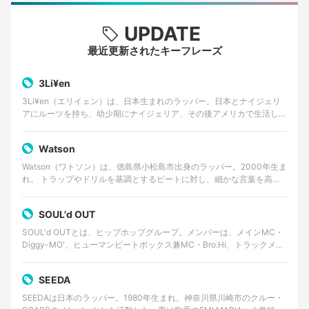
UPDATE
最近更新されたキーフレーズ
3Li¥en
3Li¥en（エリイェン）は、日本生まれのラッパー。日本とナイジェリ
アにルーツを持ち、幼少期にナイジェリア、その後アメリカで生活した
経験を持つ。 ゴスペルやアフロビートを原点に、…
Watson
Watson（ワトソン）は、徳島県小松島市出身のラッパー。2000年生ま
れ。 トラップやドリルを基調とするビートに対し、細かな言葉を高速
で畳みかけるラップを特徴とする。貧しかった…
SOUL'd OUT
SOUL'd OUTとは、ヒップホップグループ。メンバーは、メインMC・
Diggy-MO'、ヒューマンビートボックス兼MC・Bro.Hi、トラックメイ
カー・Shinnosuke。事…
SEEDA
SEEDAは日本のラッパー。1980年生まれ。神奈川県川崎市のクルー・