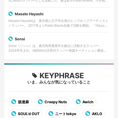
SCARSのメンバーとしも活動した。妻は歌手のEMI MARIA。小学校一
年から中学一年までイギリス・ロンドン…
Masato Hayashi
Masato Hayashiは、東京都八王子市出身のヒップホップアーティスト
／ラッパー。 2017年よりPablo Blasta名義で活動を開始。「Tokyo
Young OG」…
Sonsi
Sonsi（ソンシ）は、鹿児島県鹿屋市を拠点に活動するラッパー。
2004年生まれ。ABEMAの次世代ラッパー発掘オーディション番組
「RAPSTAR 2025」でファイナリストに選出…
KEYPHRASE
いま、みんなが気になっていること
舐達麻
Creepy Nuts
Awich
SOUL'd OUT
ニートtokyo
AKLO