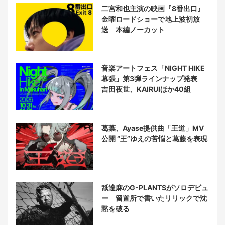
二宮和也主演の映画『8番出口』
金曜ロードショーで地上波初放
送 本編ノーカット
音楽アートフェス「NIGHT HIKE
幕張」第3弾ラインナップ発表
吉田夜世、KAIRUIほか40組
葛葉、Ayase提供曲「王道」MV
公開 “王”ゆえの苦悩と葛藤を表現
舐達麻のG-PLANTSがソロデビュ
ー 留置所で書いたリリックで沈
黙を破る