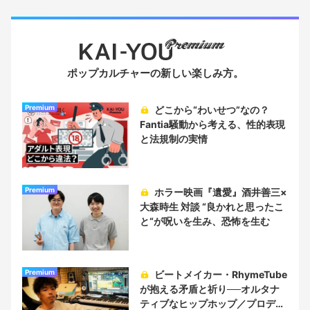
ポップカルチャーの新しい楽しみ方。
Premium
どこから“わいせつ”なの？
Fantia騒動から考える、性的表現
と法規制の実情
Premium
ホラー映画『遺愛』酒井善三×
大森時生 対談 “良かれと思ったこ
と“が呪いを生み、恐怖を生む
Premium
ビートメイカー・RhymeTube
が抱える矛盾と祈り──オルタナ
ティブなヒップホップ／プロデュ