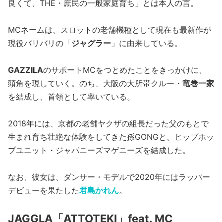
良くて、THE・庶民の一般家庭育ち」とは本人の言。
MCネームは、スロットの老舗機種として現在も最新作が
現役バリバリの「
ジャグラー
」に由来している。
GAZZILA
のサポートMCをつとめたことをきっかけに、
頭角を現していく。のち、大阪の大所帯クルー・
竜巻一家
を結成し、首領として率いている。
2018年には、京都の老舗ヤクザの組長だった父のもとで
生まれ育ち壮絶な体験をしてきた孫GONGと、ヒップホッ
プユニット・ジャパニーズマゲニーズを結成した。
なお、彼女は、ダンサー・モデルで2020年にはラッパー
デビューを果たした
君島かれん
。
JAGGLA「ATTOTEKI」feat. MC