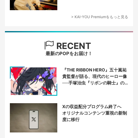
ーサー論
> KAI-YOU Premiumをもっと見る
RECENT
最新のPOPをお届け！
『THE RIBBON HERO』五十嵐祐
貴監督が語る、現代のヒーロー像
──手塚治虫『リボンの騎士』の
衝撃を再演する
Xの収益配分プログラム終了へ
オリジナルコンテンツ重視の新制
度に移行