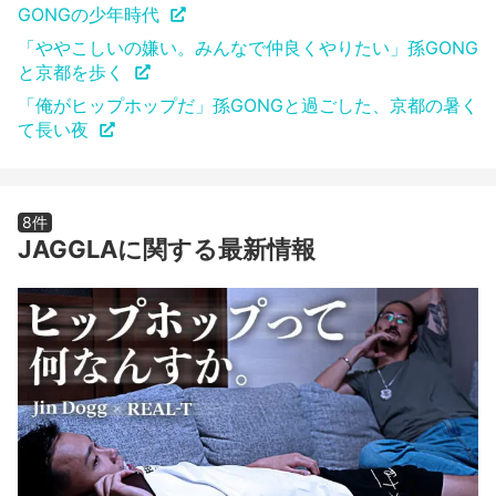
GONGの少年時代
「ややこしいの嫌い。みんなで仲良くやりたい」孫GONG
と京都を歩く
「俺がヒップホップだ」孫GONGと過ごした、京都の暑く
て長い夜
8件
JAGGLAに関する最新情報