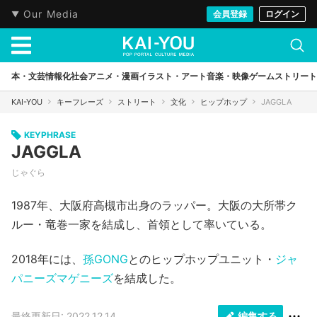
Our Media
会員登録
ログイン
本・文芸
情報化社会
アニメ・漫画
イラスト・アート
音楽・映像
ゲーム
ストリート
KAI-YOU
キーフレーズ
ストリート
文化
ヒップホップ
JAGGLA
KEYPHRASE
JAGGLA
じゃぐら
1987年、大阪府高槻市出身のラッパー。大阪の大所帯ク
ルー・竜巻一家を結成し、首領として率いている。
2018年には、
孫GONG
とのヒップホップユニット・
ジャ
パニーズマゲニーズ
を結成した。
最終更新日: 2022.12.14
編集する