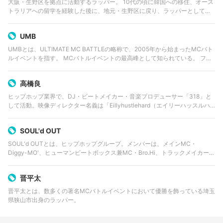
大阪・生野区を拠点に活動するラッパー。 10代の頃に韓国への移住、オース
トラリアへの留学を経験した後に、地元・生野区に戻り、ラッパーとしての
活動を開始。 以降、命を削っていると思えるほどに精力的な楽曲制作、ライ
ブを行い、シーンに強烈な存…
UMB
UMBとは、ULTIMATE MC BATTLEの略称で、2005年から始まったMCバト
ルイベントを指す。 MCバトルイベントの最高峰として知られている。 フリ
ースタイルダンジョンで初代モンスター・2代目ラスボスとして出演していた
R-指定…
高橋良
ヒップホップ業界で、DJ・ビートメイカー・音楽プロデューサー「318」と
して活動。映像ディレクター名義は「Eillyhustlehard（エイリーハッスルハ
ード）」。 2007年、GUNSMITH PRODUCTIONを設立。DJ TY-…
SOUL'd OUT
SOUL'd OUTとは、ヒップホップグループ。メンバーは、メインMC・
Diggy-MO'、ヒューマンビートボックス兼MC・Bro.Hi、トラックメイカー・
Shinnosuke。事務所・ARTIMAGE、レコードはエスエムイーレコーズに所
属…
晋平太
晋平太とは、数多くの著名MCバトルイベントにおいて優勝を飾っている埼玉
県狭山市出身のラッパー。