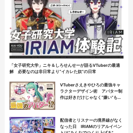
「女子研究大学」ニキ＆しろせんせーが語るVTuberの最適
解 必要なのは非日常より“イカレた奴”の日常
VTuberさえきやひろの最強キャ
ラクターデザイン術 アバター制
作は好きだけじゃなく“嫌い”もブ
チ込む!?
配信者とリスナーの境界線がなく
なった日 IRIAMのリアルイベン
トは“みんなでつくり上げる”