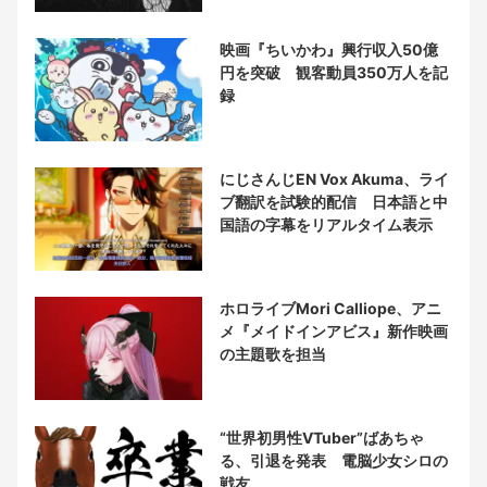
映画『ちいかわ』興行収入50億
円を突破 観客動員350万人を記
録
にじさんじEN Vox Akuma、ライ
ブ翻訳を試験的配信 日本語と中
国語の字幕をリアルタイム表示
ホロライブMori Calliope、アニ
メ『メイドインアビス』新作映画
の主題歌を担当
“世界初男性VTuber”ばあちゃ
る、引退を発表 電脳少女シロの
戦友