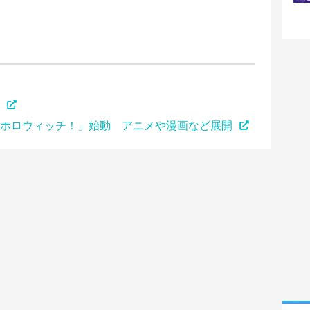
ト
女ホロウィッチ！」始動 アニメや漫画など展開