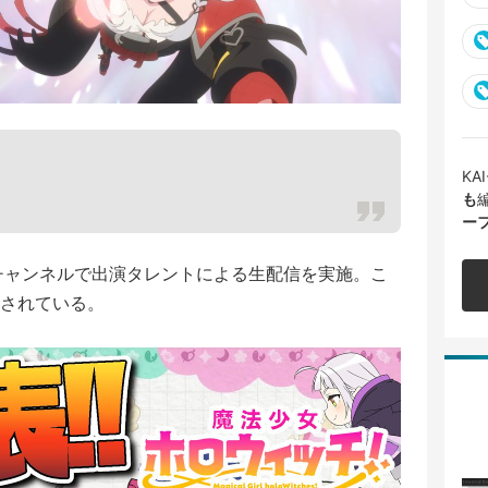
K
も
ー
チャンネルで出演タレントによる生配信を実施。こ
されている。