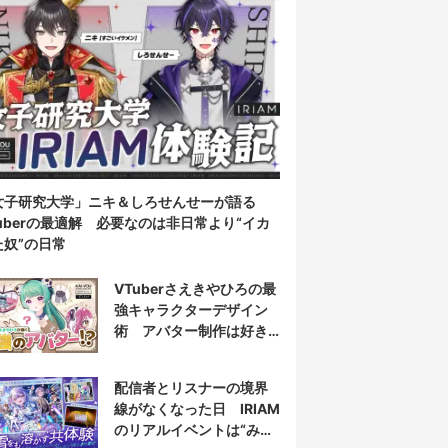
女子研究大学」ニキ＆しろせんせーが語る
Tuberの最適解 必要なのは非日常より“イカ
た奴”の日常
VTuberさえきやひろの最
強キャラクターデザイン
術 アバター制作は好き
だけじゃなく“嫌い”もブチ
込む!?
配信者とリスナーの境界
線がなくなった日 IRIAM
のリアルイベントは“みん