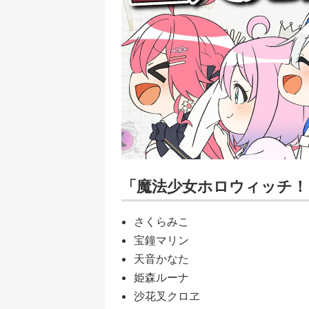
「魔法少女ホロウィッチ！
さくらみこ
宝鐘マリン
天音かなた
姫森ルーナ
沙花叉クロヱ