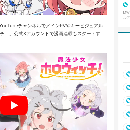
バラ
MW
ルア
のYouTubeチャンネルでメインPVやキービジュアル
チ！」公式Xアカウントで漫画連載もスタートす