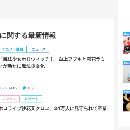
に関する最新情報
Pre
アニメ・漫画
ニュース
「魔法少女ホロウィッチ！」白上フブキと雪花ラミ
Pre
ィが新たに魔法少女化
2025.04.09
102
Pre
エンタメ
レポート
ホロライブ沙花叉クロヱ、34万人に見守られて卒業