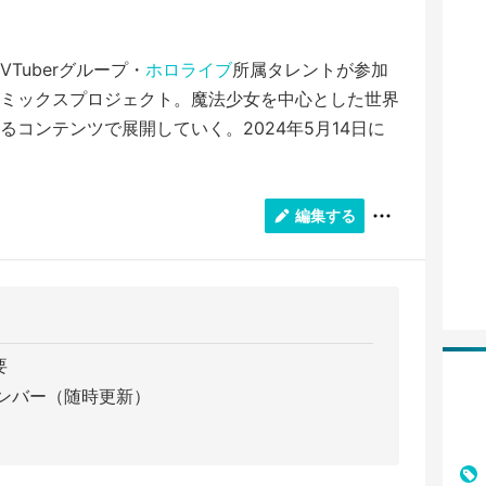
VTuberグループ・
ホロライブ
所属タレントが参加
ミックスプロジェクト。魔法少女を中心とした世界
コンテンツで展開していく。2024年5月14日に
編集する
要
ンバー（随時更新）