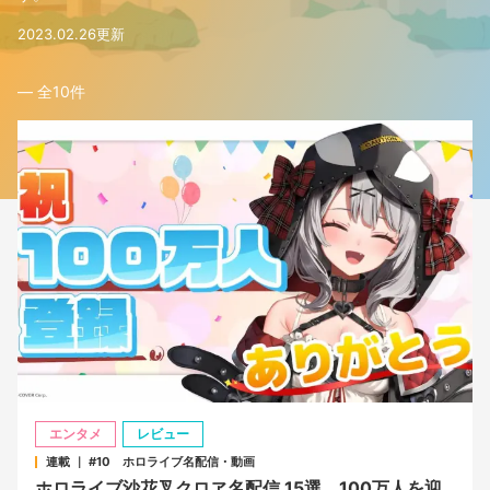
2023.02.26更新
― 全
10
件
エンタメ
レビュー
連載 ｜ #10 ホロライブ名配信・動画
ホロライブ沙花叉クロヱ名配信 15選 100万人を迎