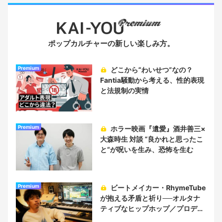
ポップカルチャーの新しい楽しみ方。
Premium
どこから“わいせつ”なの？
Fantia騒動から考える、性的表現
と法規制の実情
Premium
ホラー映画『遺愛』酒井善三×
大森時生 対談 “良かれと思ったこ
と“が呪いを生み、恐怖を生む
Premium
ビートメイカー・RhymeTube
が抱える矛盾と祈り──オルタナ
ティブなヒップホップ／プロデュ
ーサー論