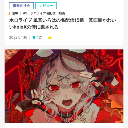
情報化社会
レビュー
連載 ｜ #5 ホロライブ名配信・動画
ホロライブ 風真いろはの名配信15選 真面目かわい
いholoXの侍に癒される
2022.04.16
121