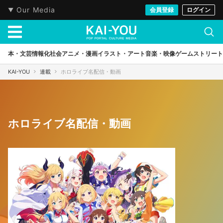
Our Media
会員登録
ログイン
本・文芸
情報化社会
アニメ・漫画
イラスト・アート
音楽・映像
ゲーム
ストリート
KAI-YOU
連載
ホロライブ名配信・動画
ホロライブ名配信・動画