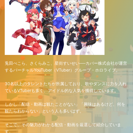
兎田ぺこら、さくらみこ、星街すいせい──カバー株式会社が運営
するバーチャルYouTuber（VTuber）グループ・ホロライブ。
30名以上のタレントたちが所属しており、歌やダンスに力を入れ
ているVTuberも多く、アイドル的な人気を獲得しています。
しかし「配信・動画は観たことがない」「興味はあるけど、何を
観たらわからない」という人も多いはず。
そこで、その魅力がわかる配信・動画を厳選して紹介していま
す。