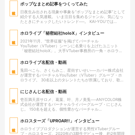
カワ祭りなど、出版社ごとのセール、他の漫画配信サイト
ポップなまとめ記事をつくってみた
での期間限定無料公開の情報を、作品や商品のレビューと
日夜生み出される現象や事象を“ポップなまとめ記事”として
併せてお届けします。
紹介する人気連載。 いま注目を集めるジャンル、気になっ
たときにチェックしたいトレンド──。 KAI-YOUでは
「POP」を軸に、さまざまな対象をまとめて紹介していき
ます。
ホロライブ「秘密結社holoX」インタビュー
2021年11月、"世界征服"を掲げてバーチャル
YouTuber（VTuber）シーンに名乗りを上げたユニット
「秘密結社holoX」。大手VTuber事務所の一角・ホロライ
ブプロダクションの超大型新人たちだ。 2万人を超えると
も言われるVTuber。まさに群雄割拠の最中に、ラプラス・
ホロライブ名配信・動画
ダークネス、鷹嶺ルイ、博衣こより、沙花叉クロヱ、風真
いろはの5人はどんな活躍を見せるのか。ホロライブ6期生
兎田ぺこら、さくらみこ、星街すいせい──カバー株式会社
の魅力に迫る。
が運営するバーチャルYouTuber（VTuber）グループ・ホ
ロライブ。 30名以上のタレントたちが所属しており、歌や
ダンスに力を入れているVTuberも多く、アイドル的な人気
を獲得しています。 しかし「配信・動画は観たことがな
にじさんじ名配信・動画
い」「興味はあるけど、何を観たらわからない」という人
も多いはず。 そこで、その魅力がわかる配信・動画を厳選
壱百満天原サロメ、葛葉、叶、月ノ美兎──ANYCOLOR株
して紹介しています。
式会社が運営するバーチャルライバーグループ・にじさん
じ。 150名を超える、個性豊かなバーチャル
YouTuber（VTuber）たちが所属。情報化社会におけるア
イドルとも呼べる存在です。 しかし「配信・動画は観たこ
ホロスターズ「UPROAR!!」インタビュー
とがない」「興味はあるけど、何を観たらわからない」と
いう人も多いはず。 そこで、メンバーの魅力がわかる配
ホロライブプロダクションが運営する男性VTuberグルー
信・動画を厳選して紹介しています。
プ・ホロスターズ。2020年の3期生デビュー後、約2年間現