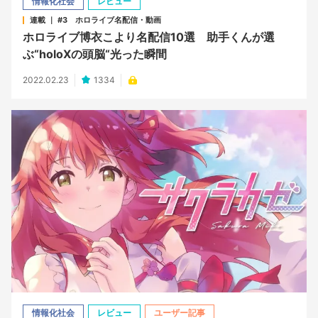
情報化社会
レビュー
連載 ｜ #3 ホロライブ名配信・動画
ホロライブ博衣こより名配信10選 助手くんが選
ぶ“holoXの頭脳“光った瞬間
2022.02.23
1334
情報化社会
レビュー
ユーザー記事