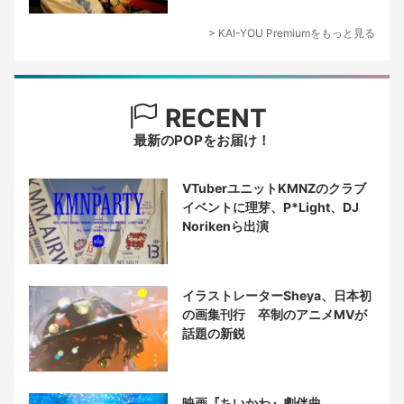
> KAI-YOU Premiumをもっと見る
RECENT
最新のPOPをお届け！
VTuberユニットKMNZのクラブ
イベントに理芽、P*Light、DJ
Norikenら出演
イラストレーターSheya、日本初
の画集刊行 卒制のアニメMVが
話題の新鋭
映画『ちいかわ』劇伴曲、