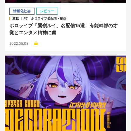
情報化社会
レビュー
連載 ｜ #7 ホロライブ名配信・動画
ホロライブ「鷹嶺ルイ」名配信15選 有能幹部の才
覚とエンタメ精神に虜
2022.05.03