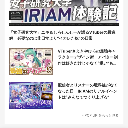
「女子研究大学」ニキ＆しろせんせーが語るVTuberの最適
解 必要なのは非日常より“イカレた奴”の日常
VTuberさえきやひろの最強キャ
ラクターデザイン術 アバター制
作は好きだけじゃなく“嫌い”もブ
チ込む!?
配信者とリスナーの境界線がなく
なった日 IRIAMのリアルイベン
トは“みんなでつくり上げる”
> POP UP!をもっと見る