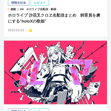
情報化社会
レビュー
連載 ｜ #4 ホロライブ名配信・動画
ホロライブ 沙花叉クロヱ名配信まとめ 飼育員を虜
にする“holoXの歌姫”
2022.03.02