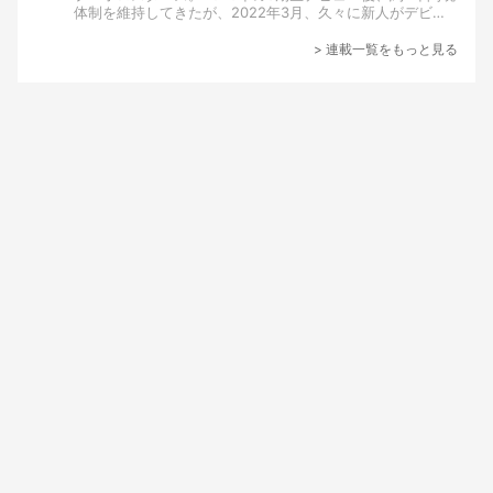
体制を維持してきたが、2022年3月、久々に新人がデビュ
ーした。 夜十神封魔（やとがみ・ふうま）さん、羽継烏有
（うつぎ・うゆう）さん、緋崎ガンマ（ひざき・がんま）
> 連載一覧をもっと見る
さん、水無世燐央（みなせ・りお）さんの4人による新ユニ
ット「UPROAR!!（アップロー）」だ。 KAI-YOUでは、
「UPROAR!!」の4人にインタビューを実施。それぞれに個
性あふれる配信活動をしている4人の魅力に迫っていく。