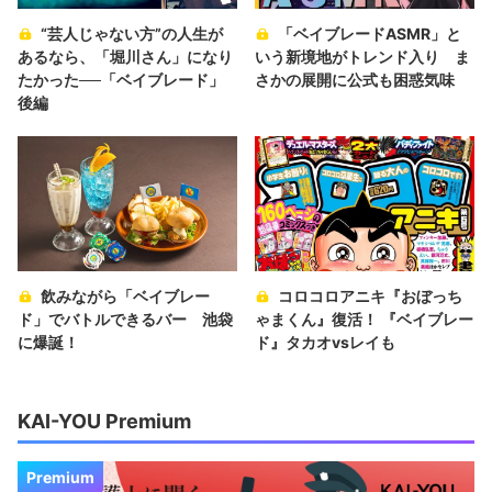
“芸人じゃない方”の人生が
「ベイブレードASMR」と
あるなら、「堀川さん」になり
いう新境地がトレンド入り ま
たかった──「ベイブレード」
さかの展開に公式も困惑気味
後編
飲みながら「ベイブレー
コロコロアニキ『おぼっち
ド」でバトルできるバー 池袋
ゃまくん』復活！ 『ベイブレー
に爆誕！
ド』タカオvsレイも
KAI-YOU Premium
Premium