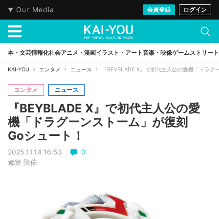
Our Media
会員登録
ログイン
本・文芸
情報化社会
アニメ・漫画
イラスト・アート
音楽・映像
ゲーム
ストリート
KAI-YOU
エンタメ
ニュース
『BEYBLADE X』で初代主人公の愛機「ドラ
エンタメ
ニュース
『BEYBLADE X』で初代主人公の愛
機「ドラグーンストーム」が復刻
Goシュート！
2025.11.14 16:53
0
都築 陵佑