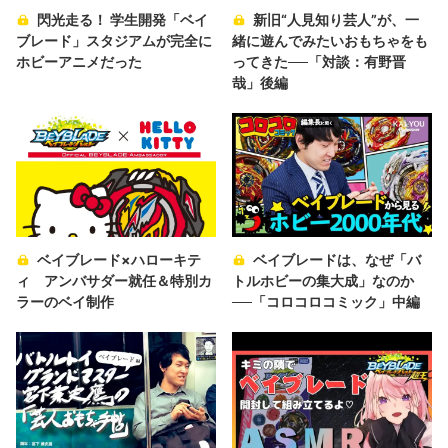
閃光走る！ 学生開発「ベイ
新旧“人見知り芸人”が、一
ブレード」スタジアムが完全に
緒に遊んでみたいおもちゃをも
ホビーアニメだった
ってきた──「対談：有野晋
哉」後編
ベイブレード×ハローキテ
ベイブレードは、なぜ「バ
ィ アンバサダー就任＆特別カ
トルホビーの集大成」なのか
ラーのベイ制作
──「コロコロコミック」中編