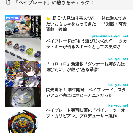
「ベイブレード」の熱さをチェック！
新旧“人見知り芸人”が、一緒に遊んでみ
Premium
たいおもちゃをもってきた──「対談：有野
晋哉」後編
premium.kai-you.net
ベイブレードは“もう遊びじゃない” ──タカ
ラトミーが語るスポーツとしての奥深さ
kai-you.net
「コロコロ」新連載『ダウナーお姉さんは
遊びたい』が継ぐ“ある系譜”
kai-you.net
閃光走る！ 学生開発「ベイブレード」スタ
ジアムが完全にホビーアニメだった
kai-you.net
ベイブレード実写映画化「パイレーツ・オ
ブ・カリビアン」プロデューサー製作