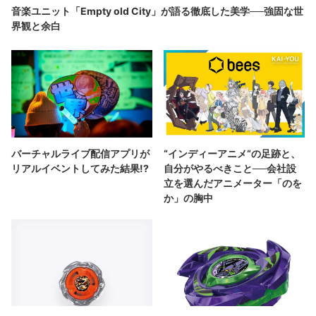
音楽ユニット「Empty old City」が語る徹底した美学──強固な世
界観と余白
バーチャルライブ配信アプリが
“インディーアニメ“の足跡と、
リアルイベントしてみた結果!?
自分がやるべきこと──会社設
立を選んだアニメーター「のを
か」の胸中