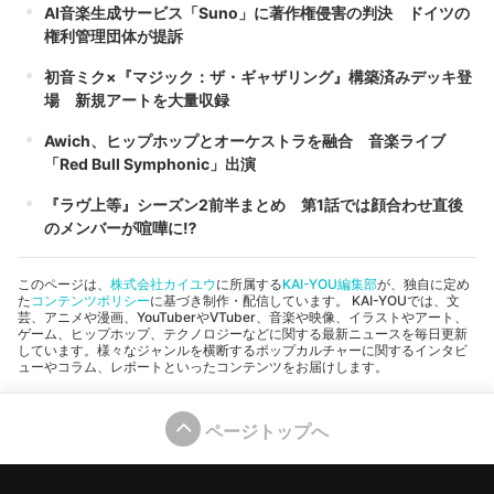
AI音楽生成サービス「Suno」に著作権侵害の判決 ドイツの
権利管理団体が提訴
初音ミク×『マジック：ザ・ギャザリング』構築済みデッキ登
場 新規アートを大量収録
Awich、ヒップホップとオーケストラを融合 音楽ライブ
「Red Bull Symphonic」出演
『ラヴ上等』シーズン2前半まとめ 第1話では顔合わせ直後
のメンバーが喧嘩に⁉︎
このページは、
株式会社カイユウ
に所属する
KAI-YOU編集部
が、独自に定め
た
コンテンツポリシー
に基づき制作・配信しています。 KAI-YOUでは、文
芸、アニメや漫画、YouTuberやVTuber、音楽や映像、イラストやアート、
ゲーム、ヒップホップ、テクノロジーなどに関する最新ニュースを毎日更新
しています。様々なジャンルを横断するポップカルチャーに関するインタビ
ューやコラム、レポートといったコンテンツをお届けします。
ページトップへ