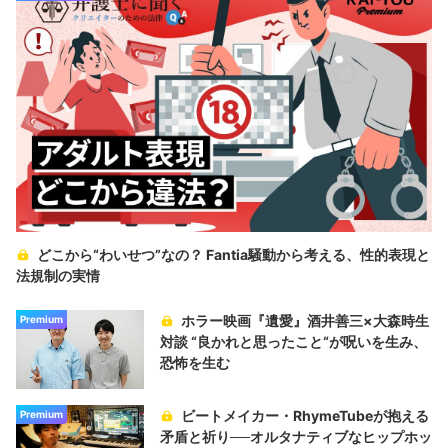
どこから“わいせつ”なの？ Fantia騒動から考える、性的表現と
法規制の実情
ホラー映画『遺愛』酒井善三×大森時生
Premium
対談 “良かれと思ったこと“が呪いを生み、
恐怖を生む
ビートメイカー・RhymeTubeが抱える
Premium
矛盾と祈り──オルタナティブなヒップホッ