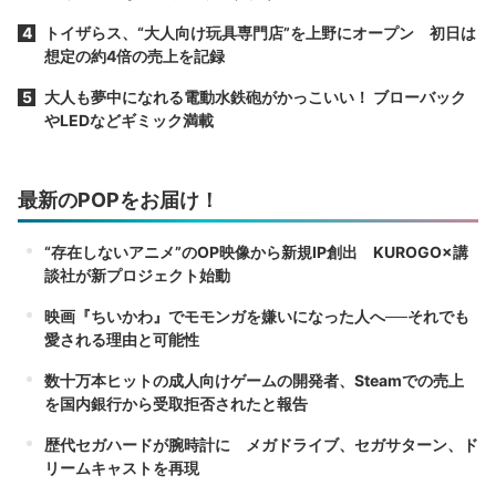
トイザらス、“大人向け玩具専門店”を上野にオープン 初日は
想定の約4倍の売上を記録
大人も夢中になれる電動水鉄砲がかっこいい！ ブローバック
やLEDなどギミック満載
最新のPOPをお届け！
“存在しないアニメ”のOP映像から新規IP創出 KUROGO×講
談社が新プロジェクト始動
映画『ちいかわ』でモモンガを嫌いになった人へ──それでも
愛される理由と可能性
数十万本ヒットの成人向けゲームの開発者、Steamでの売上
を国内銀行から受取拒否されたと報告
歴代セガハードが腕時計に メガドライブ、セガサターン、ド
リームキャストを再現