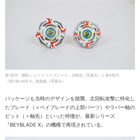
第1世代『爆転シュート ベイブレード』当時品（写真左）と第4世代
『BEYBLADE X』復刻版（写真右）
パッケージも当時のデザインを踏襲。左回転攻撃に特化し
たブレード（＝ベイブレードの上部パーツ）やラバー軸の
ビット（＝軸先）といった特徴が、最新シリーズ
『BEYBLADE X』の機構で再現されている。