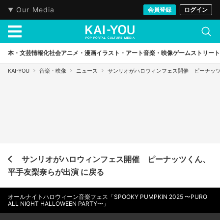
Our Media
会員登録
ログイン
本・文芸
情報化社会
アニメ・漫画
イラスト・アート
音楽・映像
ゲーム
ストリート
KAI-YOU
音楽・映像
ニュース
サンリオがハロウィンフェス開催 ピーナッ
サンリオがハロウィンフェス開催 ピーナッツくん、
平手友梨奈らが出演 に戻る
オールナイトハロウィーン音楽フェス「SPOOKY PUMPKIN 2025 〜PURO
ALL NIGHT HALLOWEEN PARTY〜」