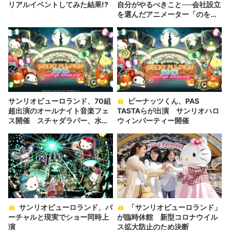
リアルイベントしてみた結果!?
自分がやるべきこと──会社設立
を選んだアニメーター「のを
か」の胸中
サンリオピューロランド、70組
ピーナッツくん、PAS
超出演のオールナイト音楽フェ
TASTAらが出演 サンリオハロ
ス開催 スチャダラパー、水カ
ウィンパーティー開催
ン、PAS TASTAら出演
サンリオピューロランド、バ
「サンリオピューロランド」
ーチャルと現実でショー同時上
が臨時休館 新型コロナウイル
演
ス拡大防止のため決断