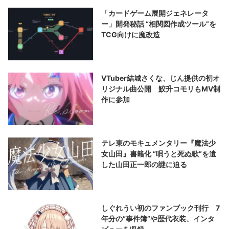
「カードゲーム展開ジェネレータ
ー」開発秘話 “相関図作成ツール”を
TCG向けに魔改造
VTuber結城さくな、じん提供の初オ
リジナル曲公開 鮫升コモリもMV制
作に参加
テレ東のモキュメンタリー『魔法少
女山田』書籍化 “唄うと死ぬ歌”を遺
した山田正一郎の謎に迫る
しぐれうい初のファンブック刊行 7
年分の“事件簿”や歴代衣装、インタ