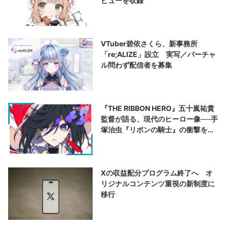
ビューを収録
VTuber碧依さくら、新事務所
「re;ALIZE」設立 実写／バーチャ
ル問わず配信者を募集
『THE RIBBON HERO』五十嵐祐貴
監督が語る、現代のヒーロー像──手
塚治虫『リボンの騎士』の衝撃を再
演する
Xの収益配分プログラム終了へ オ
リジナルコンテンツ重視の新制度に
移行