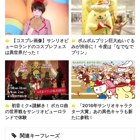
【コスプレ画像】サンリオピ
ポムポムプリン巨大ぬいぐる
ューロランドのコスプレフェス
みが渋谷に！ 今度は「なでなで
は異世界だった！
プリン」
初音ミク×謎解き！ ボカロ曲
「2016年サンリオキャラク
の世界観をサンリオピューロラ
ター大賞」あの異色キャラも新
ンドで体験
たに参戦！
関連キーフレーズ