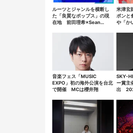
ルーツとジャンルを横断し
米津玄
た「良質なポップス」の現
ポンと
在地 前田理希×Sean
や「か
Oshimaインタビュー
手に入
音楽フェス「MUSIC
SKY-H
EXPO」初の海外公演を台北
ー賞主
で開催 MCは櫻井翔
出 2
得