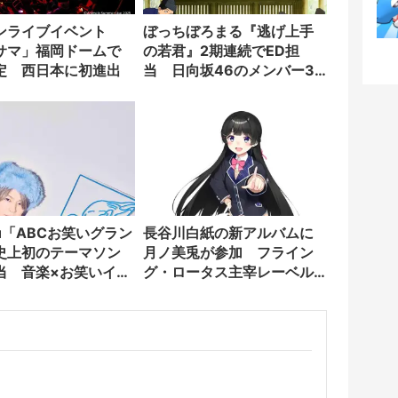
ンライブイベント
ぼっちぼろまる『逃げ上手
サマ」福岡ドームで
の若君』2期連続でED担
定 西日本に初進出
当 日向坂46のメンバー3
人が歌唱参加
ou「ABCお笑いグラン
長谷川白紙の新アルバムに
史上初のテーマソン
月ノ美兎が参加 フライン
当 音楽×お笑いイベ
グ・ロータス主宰レーベル
主催
からリリース