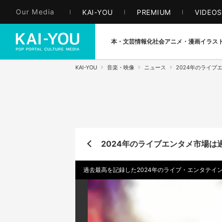
Our Media
KAI-YOU
PREMIUM
VIDEO
本・文芸
情報化社会
アニメ・漫画
イラス
KAI-YOU
音楽・映像
ニュース
2024年のライブ
2024年のライブエンタメ市場は
過去最高を記録した2024年のライブ・エンタテイ