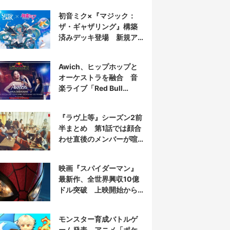
初音ミク×『マジック：
ザ・ギャザリング』構築
済みデッキ登場 新規ア
ートを大量収録
Awich、ヒップホップと
オーケストラを融合 音
楽ライブ「Red Bull
Symphonic」出演
『ラヴ上等』シーズン2前
半まとめ 第1話では顔合
わせ直後のメンバーが喧
嘩に⁉︎
映画『スパイダーマン』
最新作、全世界興収10億
ドル突破 上映開始から
わずか6日
モンスター育成バトルゲ
ーム発表 アニメ「ポケ