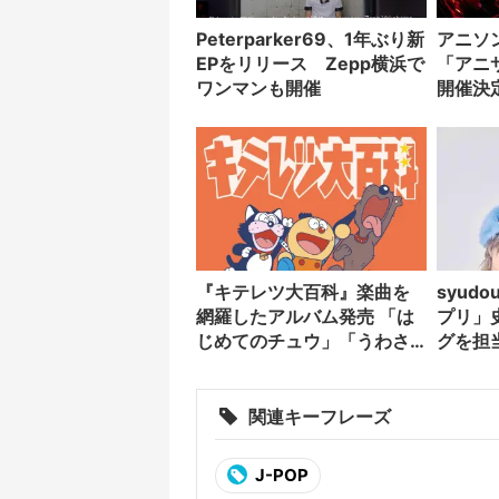
Peterparker69、1年ぶり新
アニソ
EPをリリース Zepp横浜で
「アニ
ワンマンも開催
開催決
『キテレツ大百科』楽曲を
syud
網羅したアルバム発売 「は
プリ」
じめてのチュウ」「うわさ
グを担
のキッス」など収録
ントも
関連キーフレーズ
J-POP