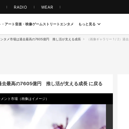
S
RADIO
WEAR
ト・アート
音楽・映像
ゲーム
ストリート
エンタメ
もっと見る
エンタメ市場は過去最高の7605億円 推し活が支える成長
（画像ギャラリー 1 / 2）過去最
過去最高の7605億円 推し活が支える成長 に戻る
ンメント市場（画像はイメージ）