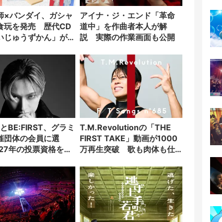
師×バンダイ、ガシャ
アイナ・ジ・エンド「革命
食玩を発売 歴代CD
道中」を作曲者本人が解
いじゅうずかん」が
説 実際の作業画面も公開
る
IとBE:FIRST、グラミ
T.M.Revolutionの「THE
催団体の会員に選
FIRST TAKE」動画が1000
027年の投票資格を獲
万再生突破 歌も肉体も仕
上がった「HOT LIMIT」が
話題