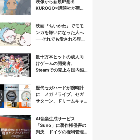
映像から新規IP創出
KUROGO×講談社が新プ
ロジェクト始動
映画『ちいかわ』でモモ
ンガを嫌いになった人へ
──それでも愛される理由
と可能性
数十万本ヒットの成人向
けゲームの開発者、
Steamでの売上を国内銀
行から受取拒否されたと
報告
歴代セガハードが腕時計
に メガドライブ、セガ
サターン、ドリームキャ
ストを再現
AI音楽生成サービス
「Suno」に著作権侵害の
判決 ドイツの権利管理
団体が提訴