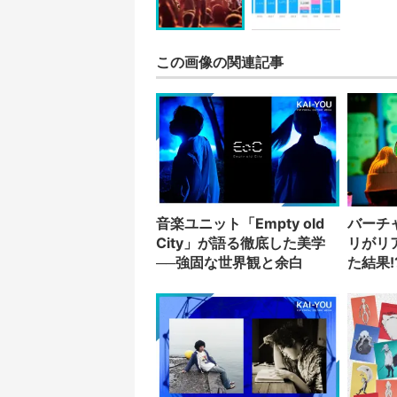
この画像の関連記事
音楽ユニット「Empty old
バーチ
City」が語る徹底した美学
リがリ
──強固な世界観と余白
た結果!