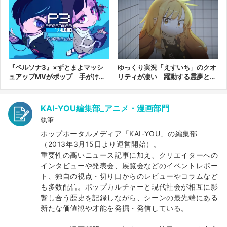
る
『ペルソナ3』×ずとまよマッシ
ゆっくり実況「えすいち」のクオ
ュアップMVがポップ 手がけた
リティが凄い 躍動する霊夢と魔
気鋭クリエイター陣に注目
理沙、小気味いい茶番
KAI-YOU編集部_アニメ・漫画部門
執筆
ポップポータルメディア「KAI-YOU」の編集部
（2013年3月15日より運営開始）。
重要性の高いニュース記事に加え、クリエイターへの
インタビューや発表会、展覧会などのイベントレポー
ト、独自の視点・切り口からのレビューやコラムなど
も多数配信。ポップカルチャーと現代社会が相互に影
響し合う歴史を記録しながら、シーンの最先端にある
新たな価値観や才能を発掘・発信している。