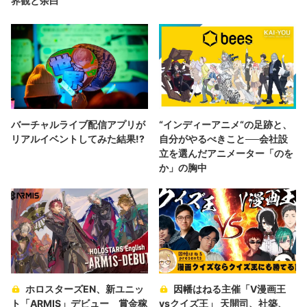
界観と余白
バーチャルライブ配信アプリが
“インディーアニメ“の足跡と、
リアルイベントしてみた結果!?
自分がやるべきこと──会社設
立を選んだアニメーター「のを
か」の胸中
ホロスターズEN、新ユニッ
因幡はねる主催「V漫画王
ト「ARMIS」デビュー 賞金稼
vsクイズ王」 天開司、社築、