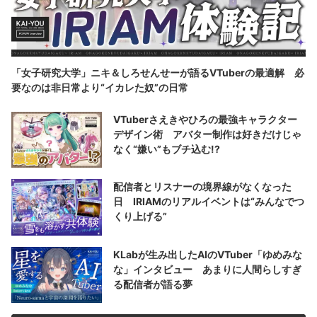
「女子研究大学」ニキ＆しろせんせーが語るVTuberの最適解 必
要なのは非日常より“イカレた奴”の日常
VTuberさえきやひろの最強キャラクター
デザイン術 アバター制作は好きだけじゃ
なく“嫌い”もブチ込む!?
配信者とリスナーの境界線がなくなった
日 IRIAMのリアルイベントは“みんなでつ
くり上げる”
KLabが生み出したAIのVTuber「ゆめみな
な」インタビュー あまりに人間らしすぎ
る配信者が語る夢