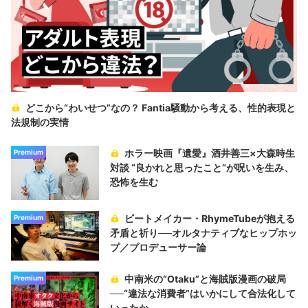
どこから“わいせつ”なの？ Fantia騒動から考える、性的表現と
法規制の実情
ホラー映画『遺愛』酒井善三×大森時生
Premium
対談 “良かれと思ったこと“が呪いを生み、
恐怖を生む
ビートメイカー・RhymeTubeが抱える
Premium
矛盾と祈り──オルタナティブなヒップホッ
プ／プロデューサー論
中南米の“Otaku”と海賊版漫画の破局
Premium
──“違法な消費者”はいかにして合法化して
いったか