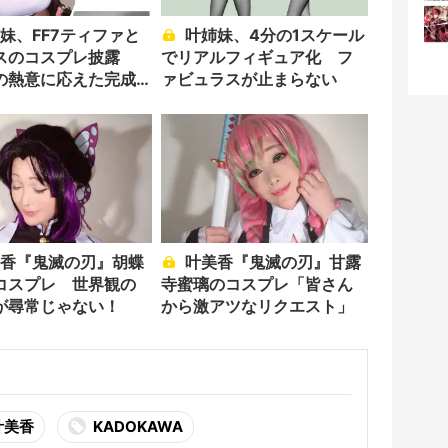
叶姉妹、4分の1スケール
スのコスプレ披露
でリアルフィギュア化 フ
の熱意に応えた完成
ァビュラスが止まらない
叶美香『鬼滅の刃』甘露
コスプレ 世界観の
寺蜜璃のコスプレ「皆さん
が尋常じゃない！
から激アツなリクエスト」
叶美香
KADOKAWA