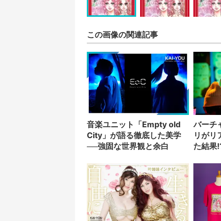
この画像の関連記事
音楽ユニット「Empty old
バーチ
City」が語る徹底した美学
リがリ
──強固な世界観と余白
た結果!