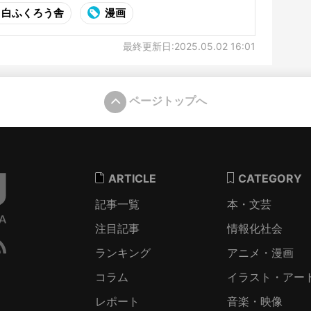
白ふくろう舎
漫画
最終更新日:2025.05.02 16:01
ページトップへ
ARTICLE
CATEGORY
記事一覧
本・文芸
注目記事
情報化社会
ランキング
アニメ・漫画
コラム
イラスト・アー
レポート
音楽・映像