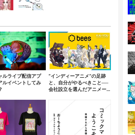
ャルライブ配信アプ
“インディーアニメ“の足跡
アルイベントしてみ
と、自分がやるべきこと──
?
会社設立を選んだアニメー
ター「のをか」の胸中