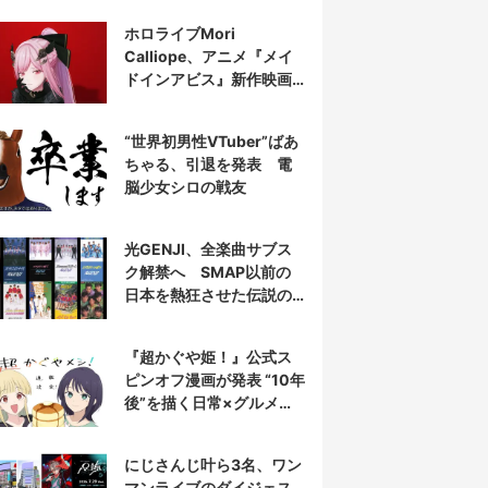
表示
ホロライブMori
Calliope、アニメ『メイ
ドインアビス』新作映画
の主題歌を担当
“世界初男性VTuber”ばあ
ちゃる、引退を発表 電
脳少女シロの戦友
光GENJI、全楽曲サブス
ク解禁へ SMAP以前の
日本を熱狂させた伝説の
アイドル7人組
『超かぐや姫！』公式ス
ピンオフ漫画が発表 “10年
後”を描く日常×グルメ作
品
にじさんじ叶ら3名、ワン
マンライブのダイジェス