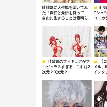
叶姉妹に人生観を聞いてみ
叶姉妹、ファビュラスな
た「責任と覚悟を持って、
Tシャ
自由に生きることは素晴ら
コミカ
しい」
叶姉妹のフィギュアがフ
【コミケ】もこう、岸田
ァビュラスすぎる これは2
メル、叶
次元？3次元？
インタ
者たち