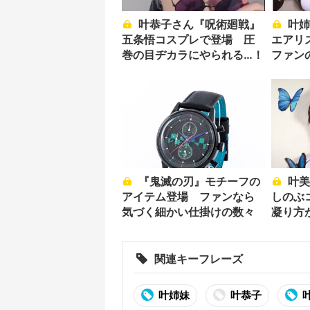
叶恭子さん『呪術廻戦』
叶姉妹、FF7ティファと
五条悟コスプレで登場 圧
エアリ
巻の目ヂカラにやられる…！
ファン
度
『鬼滅の刃』モチーフの
叶美香『鬼滅の刃』胡蝶
アイテム登場 ファンなら
しのぶ
気づく細かい仕掛けの数々
凝り方
関連キーフレーズ
叶姉妹
叶恭子