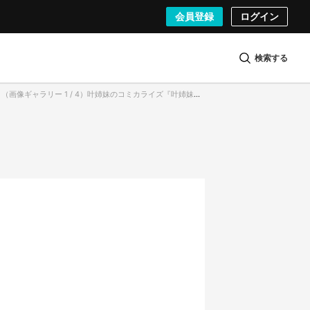
会員登録
ログイン
検索する
（画像ギャラリー 1 / 4）叶姉妹のコミカライズ『叶姉妹のファビュラス・ワールドMAX』