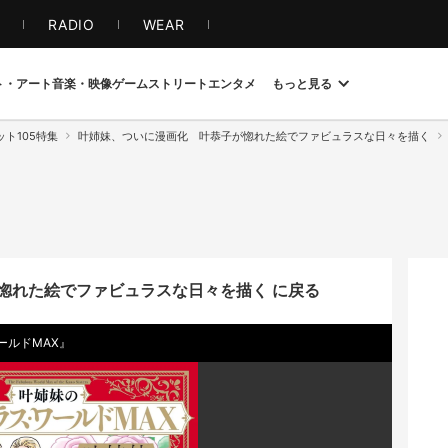
S
RADIO
WEAR
ト・アート
音楽・映像
ゲーム
ストリート
エンタメ
もっと見る
ト105特集
叶姉妹、ついに漫画化 叶恭子が惚れた絵でファビュラスな日々を描く
惚れた絵でファビュラスな日々を描く に戻る
ールドMAX』