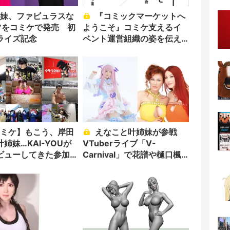
『コミックマーケットへ
ツをコミケで発売 初
ようこそ』コミケ支えるイ
ライズ記念
ベント運営組織の姿を伝え
る一冊
えなこと叶姉妹が参戦
姉妹…KAI-YOUが
VTuberライブ「V-
ビューしてきた参加
Carnival」で花譜や樋口楓
と共演