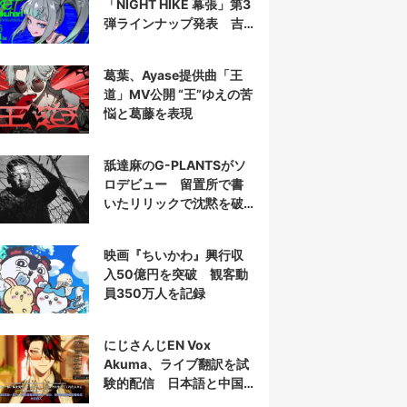
「NIGHT HIKE 幕張」第3
弾ラインナップ発表 吉
田夜世、KAIRUIほか40組
葛葉、Ayase提供曲「王
道」MV公開 “王”ゆえの苦
悩と葛藤を表現
舐達麻のG-PLANTSがソ
ロデビュー 留置所で書
いたリリックで沈黙を破
る
映画『ちいかわ』興行収
入50億円を突破 観客動
員350万人を記録
にじさんじEN Vox
Akuma、ライブ翻訳を試
験的配信 日本語と中国
語の字幕をリアルタイム