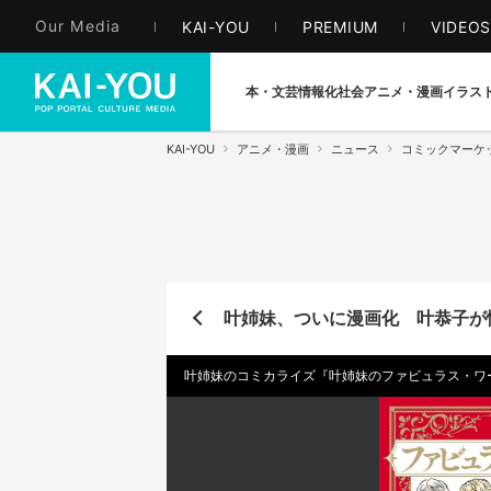
Our Media
KAI-YOU
PREMIUM
VIDEO
本・文芸
情報化社会
アニメ・漫画
イラス
KAI-YOU
アニメ・漫画
ニュース
コミックマーケッ
叶姉妹、ついに漫画化 叶恭子が
叶姉妹のコミカライズ『叶姉妹のファビュラス・ワ