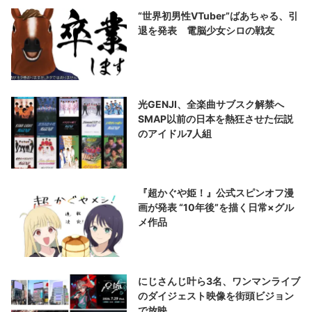
“世界初男性VTuber”ばあちゃる、引
退を発表 電脳少女シロの戦友
光GENJI、全楽曲サブスク解禁へ
SMAP以前の日本を熱狂させた伝説
のアイドル7人組
『超かぐや姫！』公式スピンオフ漫
画が発表 “10年後”を描く日常×グル
メ作品
にじさんじ叶ら3名、ワンマンライブ
のダイジェスト映像を街頭ビジョン
で放映