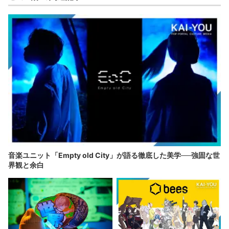
音楽ユニット「Empty old City」が語る徹底した美学──強固な世
界観と余白