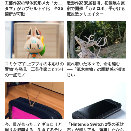
工芸作家の球体変形メカ「カニ
造形作家 安居智博、初個展を原
タマ」がカプセルトイ化 全25
宿で開催 「カミロボ」手がける
箇所が可動
魔改造クリエイター
コミケで“白上フブキの木彫りの
流れ着いた木々で、命を編む
置物”を発見 工芸作家こだわり
──「流木生物」の躍動感が凄ま
の一点モノ
じい
今、目が合った…？ ギョロリと
「Nintendo Switch 2型の革財
周りを威嚇する「生きてるテレ
布」が超リアル 落選したなら