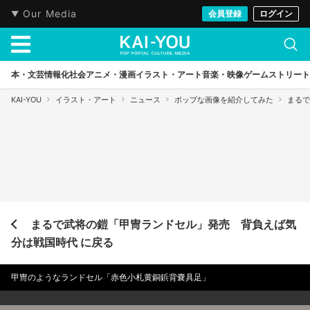
Our Media
会員登録
ログイン
本・文芸
情報化社会
アニメ・漫画
イラスト・アート
音楽・映像
ゲーム
ストリート
KAI-YOU
イラスト・アート
ニュース
ポップな画像を紹介してみた
まるで
まるで武将の鎧「甲冑ランドセル」発売 背負えば気
分は戦国時代 に戻る
甲冑のようなランドセル「赤色小札黄銅鋲背嚢具足」