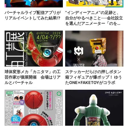
バーチャルライブ配信アプリが
“インディーアニメ“の足跡と、
リアルイベントしてみた結果!?
自分がやるべきこと──会社設立
を選んだアニメーター「のを
か」の胸中
球体変形メカ「カニタマ」の工
ステッカーだらけの押しボタン
芸作家が個展開催 会場はリア
箱フィギュアが爆ポップ！ ゆう
ルとバーチャル
たONE×FAKETOYがコラボ