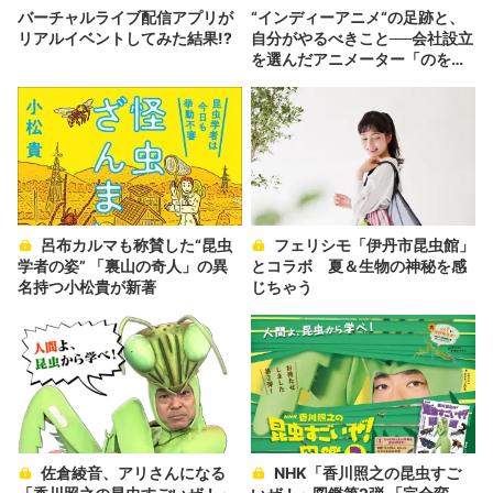
バーチャルライブ配信アプリが
“インディーアニメ“の足跡と、
リアルイベントしてみた結果!?
自分がやるべきこと──会社設立
を選んだアニメーター「のを
か」の胸中
呂布カルマも称賛した“昆虫
フェリシモ「伊丹市昆虫館」
学者の姿” 「裏山の奇人」の異
とコラボ 夏＆生物の神秘を感
名持つ小松貴が新著
じちゃう
佐倉綾音、アリさんになる
NHK「⾹川照之の昆⾍すご