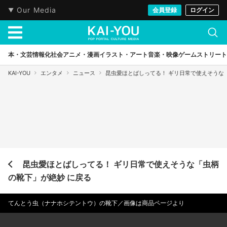
Our Media
会員登録
ログイン
本・文芸
情報化社会
アニメ・漫画
イラスト・アート
音楽・映像
ゲーム
ストリート
KAI-YOU
エンタメ
ニュース
昆虫愛ほとばしってる！ ギリ日常で使えそうな
昆虫愛ほとばしってる！ ギリ日常で使えそうな「虫柄
の靴下」が絶妙 に戻る
てんとう虫（ナナホシテントウ）の靴下／画像は
商品ページ
より