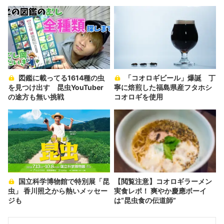
待
図鑑に載ってる1614種の虫
「コオロギビール」爆誕 丁
を見つけ出す 昆虫YouTuber
寧に焙煎した福島県産フタホシ
の途方も無い挑戦
コオロギを使用
国立科学博物館で特別展「昆
【閲覧注意】コオロギラーメン
虫」 香川照之から熱いメッセー
実食レポ！ 爽やか慶應ボーイ
ジも
は“昆虫食の伝道師”