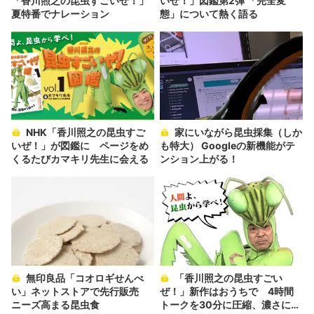
「香川照之の昆虫すごいぜ！」
いぜ！」図鑑第2弾 「完全変
夏特番でナレーション
態」について熱く語る
NHK「香川照之の昆虫すご
家にいながら昆虫採集（しか
いぜ！」が図鑑に ページをめ
も特大） Googleの新機能がテ
くるたびカマキリ先生に会える
ンション上がる！
無印良品「コオロギせんべ
「香川照之の昆虫すごい
い」ネットストアで先行販売
ぜ！」新作はおうちで 4時間
ニーズ高まる昆虫食
トークを30分に圧縮、濃さに期