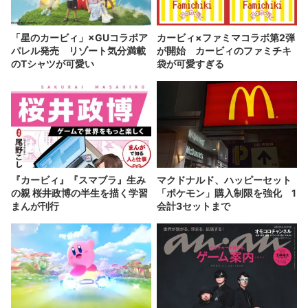
「星のカービィ」×GUコラボア
カービィ×ファミマコラボ第2弾
パレル発売 リゾート気分満載
が開始 カービィのファミチキ
のTシャツが可愛い
袋が可愛すぎる
『カービィ』『スマブラ』生み
マクドナルド、ハッピーセット
の親 桜井政博の半生を描く学習
「ポケモン」購入制限を強化 1
まんが刊行
会計3セットまで