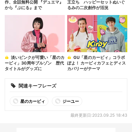
作、全話無料公開 『デュエマ』
王立ち ハッピーセットぬいぐ
から『ぷにる』まで
るみの二次創作が活況
淡いピンクが可愛い「星のカ
GU「星のカービィ」コラボ
ービィ」30周年ブルゾン 歴代
ぽよ！ カービィカフェとディス
タイトルがグッズに
カバリーがテーマ
関連キーフレーズ
星のカービィ
ジーユー
最終更新日:2023.09.25 18:43