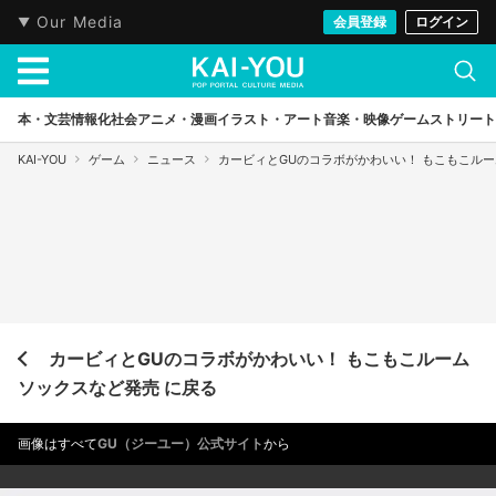
Our Media
会員登録
ログイン
本・文芸
情報化社会
アニメ・漫画
イラスト・アート
音楽・映像
ゲーム
ストリート
KAI-YOU
ゲーム
ニュース
カービィとGUのコラボがかわいい！ もこもこル
カービィとGUのコラボがかわいい！ もこもこルーム
ソックスなど発売 に戻る
画像はすべて
GU（ジーユー）公式サイト
から