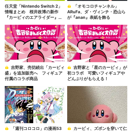
任天堂「Nintendo Switch 2」
「オモコロチャンネル」
情報まとめ ​桜井政博の新作
ARuFa、ダ・ヴィンチ・恐山ら
『カービィのエアライダー』発
が『anan』表紙を飾る
表
吉野家、売切続出「カービィ
吉野家と「星のカービィ」が
盛」を追加販売へ フィギュア
初コラボ 可愛いフィギュアや
付属のコラボ商品
どんぶりがもらえる！
「週刊コロコロ」の漫画53
カービィ、ズボンを穿いて仁