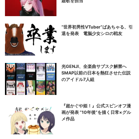
題歌を担当
“世界初男性VTuber”ばあちゃる、引
退を発表 電脳少女シロの戦友
光GENJI、全楽曲サブスク解禁へ
SMAP以前の日本を熱狂させた伝説
のアイドル7人組
『超かぐや姫！』公式スピンオフ漫
画が発表 “10年後”を描く日常×グル
メ作品