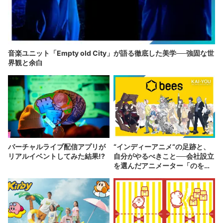
音楽ユニット「Empty old City」が語る徹底した美学──強固な世
界観と余白
バーチャルライブ配信アプリが
“インディーアニメ“の足跡と、
リアルイベントしてみた結果!?
自分がやるべきこと──会社設立
を選んだアニメーター「のを
か」の胸中