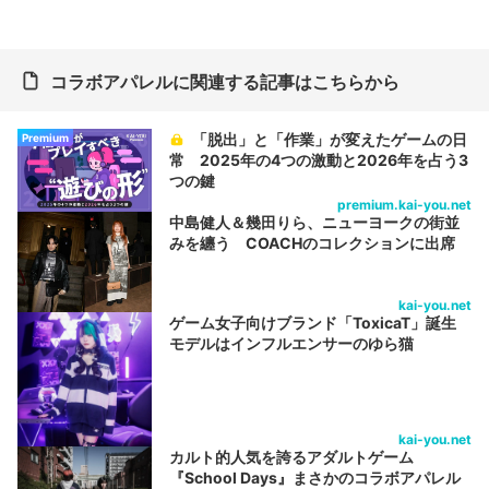
コラボアパレルに関連する記事はこちらから
「脱出」と「作業」が変えたゲームの日
Premium
常 2025年の4つの激動と2026年を占う3
つの鍵
premium.kai-you.net
中島健人＆幾田りら、ニューヨークの街並
みを纏う COACHのコレクションに出席
kai-you.net
ゲーム女子向けブランド「ToxicaT」誕生
モデルはインフルエンサーのゆら猫
kai-you.net
カルト的人気を誇るアダルトゲーム
『School Days』まさかのコラボアパレル