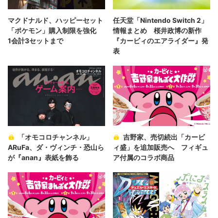
マクドナルド、ハッピーセット
任天堂「Nintendo Switch 2」
「ポケモン」購入制限を強化
情報まとめ ​桜井政博の新作
1会計3セットまで
『カービィのエアライダー』発
表
「オモコロチャンネル」
吉野家、売切続出「カービ
ARuFa、ダ・ヴィンチ・恐山ら
ィ盛」を追加販売へ フィギュ
が『anan』表紙を飾る
ア付属のコラボ商品