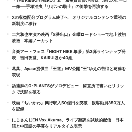
『THE RIBBON HERO』五十嵐祐貴監督が語る、現代のヒーロ
ー像──手塚治虫『リボンの騎士』の衝撃を再演する
Xの収益配分プログラム終了へ オリジナルコンテンツ重視の
新制度に移行
二宮和也主演の映画『8番出口』金曜ロードショーで地上波初
放送 本編ノーカット
音楽アートフェス「NIGHT HIKE 幕張」第3弾ラインナップ発
表 吉田夜世、KAIRUIほか40組
葛葉、Ayase提供曲「王道」MV公開 “王”ゆえの苦悩と葛藤を
表現
舐達麻のG-PLANTSがソロデビュー 留置所で書いたリリッ
クで沈黙を破る
映画『ちいかわ』興行収入50億円を突破 観客動員350万人
を記録
にじさんじEN Vox Akuma、ライブ翻訳を試験的配信 日本
語と中国語の字幕をリアルタイム表示