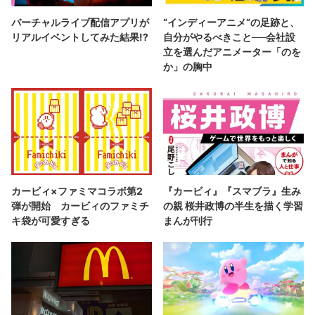
バーチャルライブ配信アプリが
“インディーアニメ“の足跡と、
リアルイベントしてみた結果!?
自分がやるべきこと──会社設
立を選んだアニメーター「のを
か」の胸中
カービィ×ファミマコラボ第2
『カービィ』『スマブラ』生み
弾が開始 カービィのファミチ
の親 桜井政博の半生を描く学習
キ袋が可愛すぎる
まんが刊行