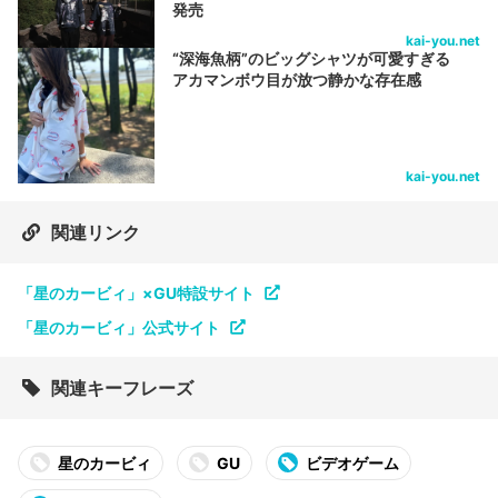
発売
kai-you.net
“深海魚柄”のビッグシャツが可愛すぎる
アカマンボウ目が放つ静かな存在感
kai-you.net
関連リンク
「星のカービィ」×GU特設サイト
「星のカービィ」公式サイト
関連キーフレーズ
星のカービィ
GU
ビデオゲーム