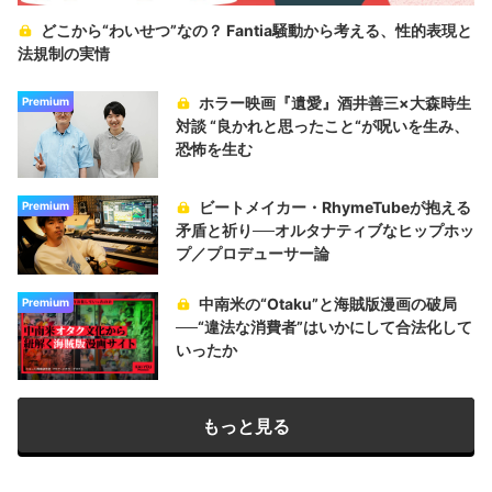
どこから“わいせつ”なの？ Fantia騒動から考える、性的表現と
法規制の実情
ホラー映画『遺愛』酒井善三×大森時生
Premium
対談 “良かれと思ったこと“が呪いを生み、
恐怖を生む
ビートメイカー・RhymeTubeが抱える
Premium
矛盾と祈り──オルタナティブなヒップホッ
プ／プロデューサー論
中南米の“Otaku”と海賊版漫画の破局
Premium
──“違法な消費者”はいかにして合法化して
いったか
もっと見る