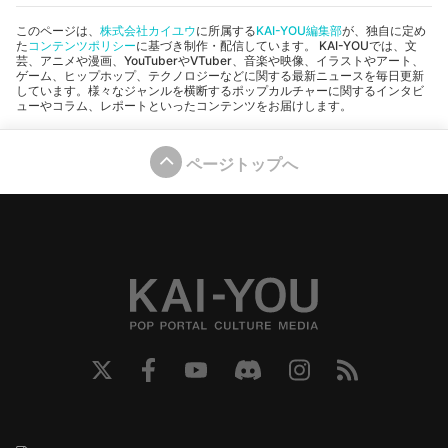
このページは、
株式会社カイユウ
に所属する
KAI-YOU編集部
が、独自に定め
た
コンテンツポリシー
に基づき制作・配信しています。 KAI-YOUでは、文
芸、アニメや漫画、YouTuberやVTuber、音楽や映像、イラストやアート、
ゲーム、ヒップホップ、テクノロジーなどに関する最新ニュースを毎日更新
しています。様々なジャンルを横断するポップカルチャーに関するインタビ
ューやコラム、レポートといったコンテンツをお届けします。
ページトップへ