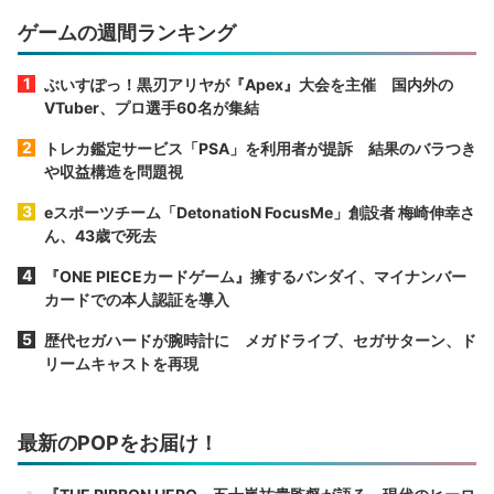
ゲームの週間ランキング
ぶいすぽっ！黒刃アリヤが『Apex』大会を主催 国内外の
VTuber、プロ選手60名が集結
トレカ鑑定サービス「PSA」を利用者が提訴 結果のバラつき
や収益構造を問題視
eスポーツチーム「DetonatioN FocusMe」創設者 梅崎伸幸さ
ん、43歳で死去
『ONE PIECEカードゲーム』擁するバンダイ、マイナンバー
カードでの本人認証を導入
歴代セガハードが腕時計に メガドライブ、セガサターン、ド
リームキャストを再現
最新のPOPをお届け！