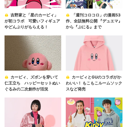
吉野家と「星のカービィ」
「週刊コロコロ」の漫画53
が初コラボ 可愛いフィギュア
作、全話無料公開 『デュエマ』
やどんぶりがもらえる！
から『ぷにる』まで
カービィ、ズボンを穿いて
カービィとGUのコラボがか
仁王立ち ハッピーセットぬい
わいい！ もこもこルームソック
ぐるみの二次創作が活況
スなど発売