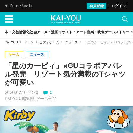
Our Media
会員登録
ログイン
本・文芸
情報化社会
アニメ・漫画
イラスト・アート
音楽・映像
ゲーム
ストリート
KAI-YOU
ゲーム
ビデオゲーム
ニュース
「星のカービィ」×GUコラボア
ゲーム
ニュース
「星のカービィ」×GUコラボアパレ
ル発売 リゾート気分満載のTシャツ
が可愛い
2026.02.16 11:20
0
KAI-YOU編集部_ゲーム部門