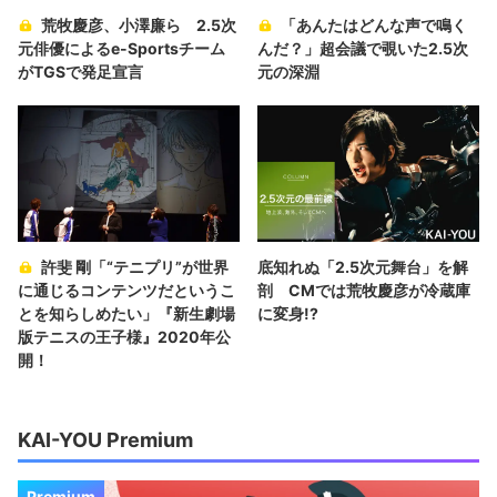
荒牧慶彦、小澤廉ら 2.5次
「あんたはどんな声で鳴く
元俳優によるe-Sportsチーム
んだ？」超会議で覗いた2.5次
がTGSで発足宣言
元の深淵
許斐 剛「“テニプリ”が世界
底知れぬ「2.5次元舞台」を解
に通じるコンテンツだというこ
剖 CMでは荒牧慶彦が冷蔵庫
とを知らしめたい」『新生劇場
に変身!?
版テニスの王子様』2020年公
開！
KAI-YOU Premium
Premium