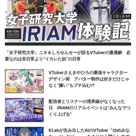
「女子研究大学」ニキ＆しろせんせーが語るVTuberの最適解 必
要なのは非日常より“イカレた奴”の日常
VTuberさえきやひろの最強キャラクター
デザイン術 アバター制作は好きだけじゃ
なく“嫌い”もブチ込む!?
配信者とリスナーの境界線がなくなった
日 IRIAMのリアルイベントは“みんなでつ
くり上げる”
KLabが生み出したAIのVTuber「ゆめみな