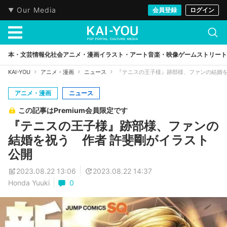
Our Media
会員登録
ログイン
本・文芸
情報化社会
アニメ・漫画
イラスト・アート
音楽・映像
ゲーム
ストリート
KAI-YOU
アニメ・漫画
ニュース
『テニスの王子様』跡部様、ファンの結婚を
アニメ・漫画
ニュース
この記事はPremium会員限定です
『テニスの王子様』跡部様、ファンの
結婚を祝う 作者 許斐剛がイラスト
公開
2023.08.22 13:06
2023.08.22 14:37
Honda Yuuki
0