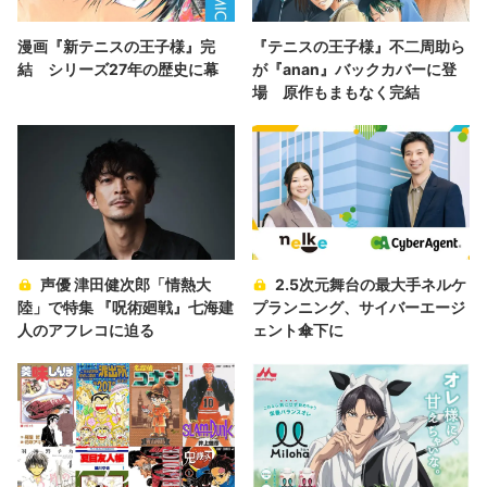
漫画『新テニスの王子様』完
『テニスの王子様』不二周助ら
結 シリーズ27年の歴史に幕
が『anan』バックカバーに登
場 原作もまもなく完結
声優 津田健次郎「情熱大
2.5次元舞台の最大手ネルケ
陸」で特集 『呪術廻戦』七海建
プランニング、サイバーエージ
人のアフレコに迫る
ェント傘下に