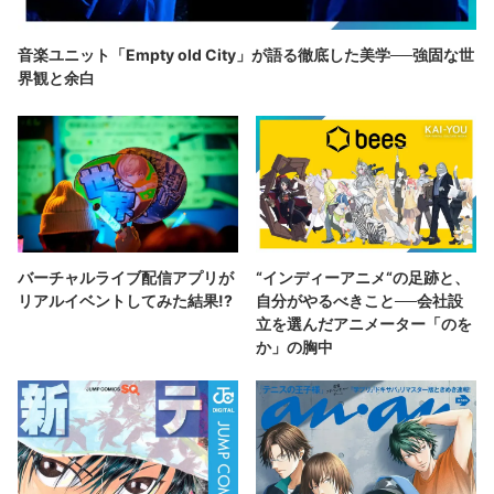
音楽ユニット「Empty old City」が語る徹底した美学──強固な世
界観と余白
バーチャルライブ配信アプリが
“インディーアニメ“の足跡と、
リアルイベントしてみた結果!?
自分がやるべきこと──会社設
立を選んだアニメーター「のを
か」の胸中