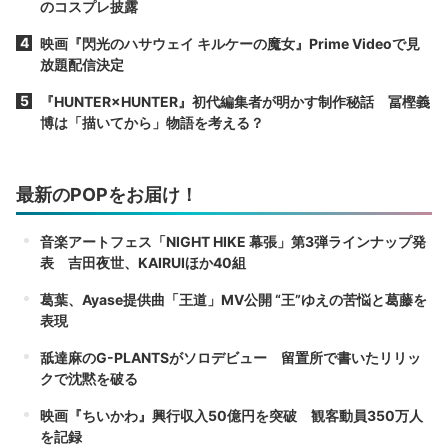
のコスプレ披露
映画『閃光のハサウェイ キルケーの魔女』Prime Videoで見
放題配信決定
『HUNTER×HUNTER』初代編集者が明かす制作秘話 冨樫義
博は「描いてから」物語を考える？
最新のPOPをお届け！
音楽アートフェス「NIGHT HIKE 幕張」第3弾ラインナップ発
表 吉田夜世、KAIRUIほか40組
葛葉、Ayase提供曲「王道」MV公開 “王”ゆえの苦悩と葛藤を
表現
舐達麻のG-PLANTSがソロデビュー 留置所で書いたリリッ
クで沈黙を破る
映画『ちいかわ』興行収入50億円を突破 観客動員350万人
を記録