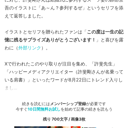
吾のイラストに「あ～ん？参列するぜ」というセリフを添
えて返答しました。
イラストとセリフを贈られたファンは「
この度は一生の記
憶に残るサプライズありがとうございます！
」と喜びを露
わに（
外部リンク
）。
Xで行われたこのやり取りが注目を集め、「許斐先生」
「ハッピーメディアクリエイター（許斐剛さんが名乗って
いる肩書）」といったワードが8月22日にトレンド入りし
まし...
続きを読むには
メンバーシップ登録
が必要です
今すぐ
10日間無料お試し
を始めて記事の続きを読もう
残り 700文字 / 画像3枚