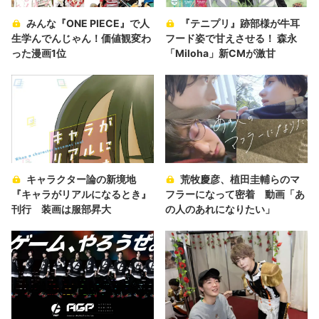
みんな『ONE PIECE』で人
『テニプリ』跡部様が牛耳
生学んでんじゃん！価値観変わ
フード姿で甘えさせる！ 森永
った漫画1位
「Miloha」新CMが激甘
キャラクター論の新境地
荒牧慶彦、植田圭輔らのマ
『キャラがリアルになるとき』
フラーになって密着 動画「あ
刊行 装画は服部昇大
の人のあれになりたい」