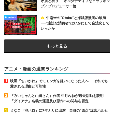
矛盾と祈り──オルタナティブなヒップホッ
プ／プロデューサー論
中南米の“Otaku”と海賊版漫画の破局
Premium
──“違法な消費者”はいかにして合法化して
いったか
もっと見る
アニメ・漫画の週間ランキング
映画『ちいかわ』でモモンガを嫌いになった人へ──それでも
愛される理由と可能性
『みいちゃんと山田さん』作者 亜月ねねが過去活動を説明
「ダイアナ」名義の運営及び原作への関与を否定
えなこ「池ハロ」に7年ぶりに出演 自身の“原点”涼宮ハルヒ