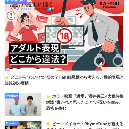
どこから“わいせつ”なの？ Fantia騒動から考える、性的表現と
法規制の実情
ホラー映画『遺愛』酒井善三×大森時生
Premium
対談 “良かれと思ったこと“が呪いを生み、
恐怖を生む
ビートメイカー・RhymeTubeが抱える
Premium