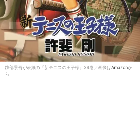
跡部景吾が表紙の『新テニスの王子様』39巻／画像は
Amazon
か
ら