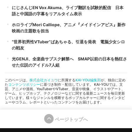
にじさんじEN Vox Akuma、ライブ翻訳を試験的配信 日本
語と中国語の字幕をリアルタイム表示
ホロライブMori Calliope、アニメ『メイドインアビス』新作
映画の主題歌を担当
“世界初男性VTuber”ばあちゃる、引退を発表 電脳少女シロ
の戦友
光GENJI、全楽曲サブスク解禁へ SMAP以前の日本を熱狂さ
せた伝説のアイドル7人組
このページは、
株式会社カイユウ
に所属する
KAI-YOU編集部
が、独自に定め
た
コンテンツポリシー
に基づき制作・配信しています。 KAI-YOUでは、文
芸、アニメや漫画、YouTuberやVTuber、音楽や映像、イラストやアート、
ゲーム、ヒップホップ、テクノロジーなどに関する最新ニュースを毎日更新
しています。様々なジャンルを横断するポップカルチャーに関するインタビ
ューやコラム、レポートといったコンテンツをお届けします。
ページトップへ