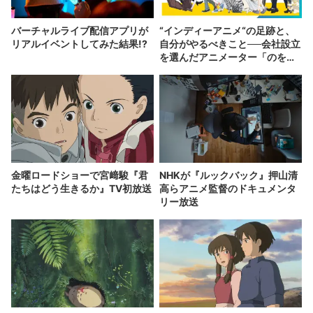
バーチャルライブ配信アプリが
“インディーアニメ“の足跡と、
リアルイベントしてみた結果!?
自分がやるべきこと──会社設立
を選んだアニメーター「のを
か」の胸中
金曜ロードショーで宮﨑駿『君
NHKが『ルックバック』押山清
たちはどう生きるか』TV初放送
高らアニメ監督のドキュメンタ
リー放送