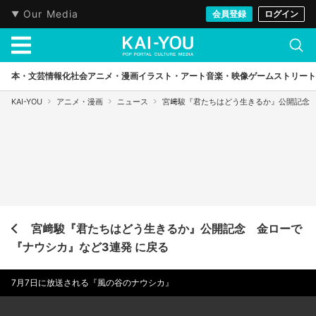
Our Media
会員登録
ログイン
本・文芸
情報化社会
アニメ・漫画
イラスト・アート
音楽・映像
ゲーム
ストリート
KAI-YOU
アニメ・漫画
ニュース
宮﨑駿『君たちはどう生きるか』公開記念 
宮﨑駿『君たちはどう生きるか』公開記念 金ローで
『ナウシカ』など3連発 に戻る
7月7日に放送される『風の谷のナウシカ』