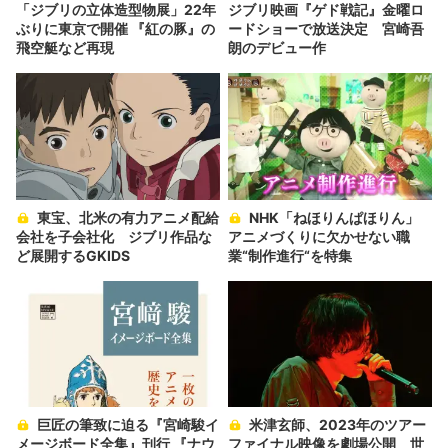
「ジブリの立体造型物展」22年
ジブリ映画『ゲド戦記』金曜ロ
ぶりに東京で開催 『紅の豚』の
ードショーで放送決定 宮崎吾
飛空艇など再現
朗のデビュー作
東宝、北米の有力アニメ配給
NHK「ねほりんぱほりん」
会社を子会社化 ジブリ作品な
アニメづくりに欠かせない職
ど展開するGKIDS
業“制作進行“を特集
巨匠の筆致に迫る『宮崎駿イ
米津玄師、2023年のツアー
メージボード全集』刊行 『ナウ
ファイナル映像を劇場公開 世