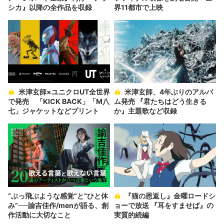
シカ』以降の全作品を収録
界11都市で上映
米津玄師×ユニクロUT全世界
米津玄師、4年ぶりのアルバ
で発売 「KICK BACK」「M八
ム発売 『君たちはどう生きる
七」ジャケットなどプリント
か』主題歌など収録
“ぶっ飛ぶような感覚”と“ひと休
『猫の恩返し』金曜ロードシ
み”──諭吉佳作/menが語る、創
ョーで放送 『耳をすませば』の
作活動に大切なこと
実質的続編