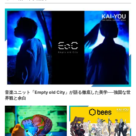
音楽ユニット「Empty old City」が語る徹底した美学──強固な世
界観と余白